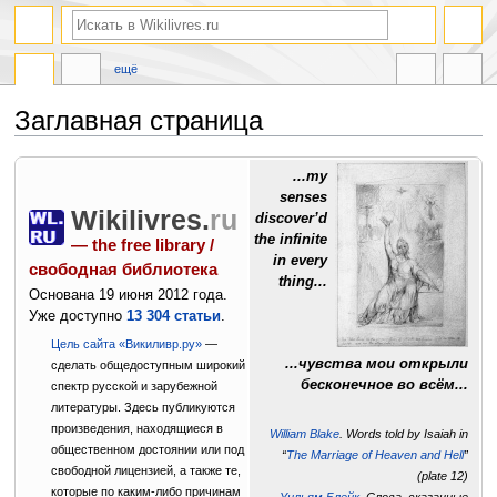
ещё
Заглавная страница
Перейти
Перейти
...my
к
к
senses
навигации
поиску
Wikilivres.
ru
discover’d
the infinite
— the free library /
in every
свободная библиотека
thing...
Основана 19 июня 2012 года.
Уже доступно
13 304 статьи
.
Цель сайта «Викиливр.ру»
—
...чувства мои открыли
сделать общедоступным широкий
бесконечное во всём...
спектр русской и зарубежной
литературы. Здесь публикуются
произведения, находящиеся в
William Blake
. Words told by Isaiah in
общественном достоянии или под
“
The Marriage of Heaven and Hell
”
свободной лицензией, а также те,
(plate 12)
которые по каким-либо причинам