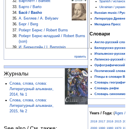
Бартлетт / Bartlett
Spanish / испанский
Барто / Barto
Ukrainian / украинск
Басё / Basho
Russian music / Русс
А. Беляев / A. Belyaev
Литература Древнего
Берг / Berg
Меладина Пресс
Роберт Бернс / Robert Burns
Словари
Роберт Бернс-младший / Robert Burns
(son)
Англо-русский слова
И. Бернштейн / I. Bernstein
Белорусско-русско-у
Ханс Бетге / Hans Bethge
Итальянско-русский 
править
Бетховен / Beethoven
Латинско-русский сл
Хорст Бинек / Horst Bienek
Орфографический сл
Биргер / Birger
Поэтический словар
Журналы
Блейк / Blake
Птицы в словаре В. 
А. Блок / A. Blok
Словарь географиче
Слова, слова, слова:
Бонтё / Bonchō
Словарь рифм
Литературный альманах,
Бо Цзюйи / Bai Juyi
Словарь синонимов
2014, № 1
С. Бобров /S. Bobrov
Слова, слова, слова:
И. Бобровский / J. Bobrowski
Литературный альманах,
2015, № 2
М. Богатырев / M. Bogatyrev
Years / Года:
(
Ages / 
Бодлер / Baudelaire
2018
2017
2016
2015
201
Бородицкая / Boroditskaya
See also / См. также:
2000
1990
1980
1970
196