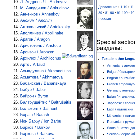
Л. Андреев / L. Andreyev
Дополнения
•
1-10
•
11-20
М. Анкудинов / Ankudinov
80
•
81-90
•
91-100
•
101-
Анненков / Annenkov
поэзия
Аноним
/
Anonim
Антокольский / Antokolsky
Аполлинер / Apollinaire
Арагон / Aragon
Special sectio
Аристотель / Aristotle
разделы:
Аронзон / Aronzon
Архилох / Archilochus
Texts in other langua
Арто / Artaud
Armenian / армянск
Ахмадулина / Akhmadulina
Bulgar / болгарский
Ахматова / Akhmatova
English / английский
Бабанская / Babanskaya
French / французск
Бабур / Babur
German / немецкий
Байрон / Byron
Italian / итальянский
Балтрушайтис / Baltrušaitis
Japanese / японски
Бальмонт / Balmont
Latin / латинский
Бараш / Barash
Lithuanian / литовск
Ион Барбу / Ion Barbu
Romanian / румынс
Барков / Barkov
Scots / шотландски
Баркова / Barkova
Serbian / сербский