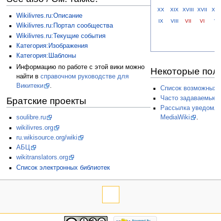
Брехт / Brecht
И. Бродский /J. Brodsky
XX
XIX
XVIII
XVII
XVI
Wikilivres.ru:Описание
Брызгалов / Bryzgalov
IX
VIII
VII
VI
V
Wikilivres.ru:Портал сообщества
Бунин / Bunin
Wikilivres.ru:Текущие события
Бурич / Burich
Категория:Изображения
Д. Бурлюк / D. Burliuk
Категория:Шаблоны
Буске / Bousquet
Информацию по работе с этой вики можно
Некоторые пол
Важик / Ważyk
найти в
справочном руководстве для
Вайсглас / Weissglas
Викитеки
.
Список возможных 
Ваксмахер / Vaksmaher
Часто задаваемые в
Братские проекты
Валери / Valéry
Рассылка уведомле
Ван Вэй / Wang Wei
MediaWiki
.
soulibre.ru
Н. Ванханен /N. Vanhanen
wikilivres.org
А. Василой / A. Vasiloi
ru.wikisource.org/wiki
А. Введенский / A. Vvedensky
АБЦ
Веберн / Webern
wikitranslators.org
Пётр Вейнберг / Pyotr Veinberg
Список электронных библиотек
Величанский / Velichansky
Вергилий / Virgil
Вересаев / Veresaev
Верлен / Verlaine
Виан / Vian
Вийон / Villon