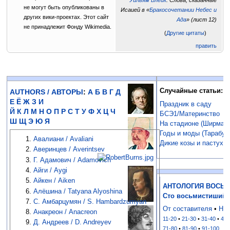
Уильям Блейк
. Слова, сказанные
не могут быть опубликованы в
Исаией в «
Бракосочетании Небес и
других вики-проектах. Этот сайт
Ада
» (лист 12)
не принадлежит Фонду Wikimedia.
(
Другие цитаты
)
править
Случайные статьи:
AUTHORS / АВТОРЫ
:
А
Б
В
Г
Д
Е
Ё
Ж
З
И
Праздник в саду
Й
К
Л
М
Н
О
П
Р
С
Т
У
Ф
Х
Ц
Ч
БСЭ1/Материнство
Ш
Щ
Э
Ю
Я
На стадионе (Ширман)
Годы и моды (Тарабук
Авалиани / Avaliani
Дикие козы и пастух (
Аверинцев / Averintsev
Г. Адамович / Adamovich
Айги / Aygi
Айкен / Aiken
АНТОЛОГИЯ ВОСЬ
Алёшина / Tatyana Alyoshina
Сто восьмистиший 
С. Амбарцумян / S. Hambardzumyan
От составителя
•
Нар
Анакреон / Anacreon
11-20
•
21-30
•
31-40
•
41-
Д. Андреев / D. Andreyev
71-80
•
81-90
•
91-100