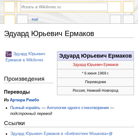
ещё
Эдуард Юрьевич Ермаков
Перейти
Перейти
к
к
Эдуард Юрьевич
Эдуард Юрьевич Ермаков
навигации
поиску
Ермаков в Wikilivres
Эдуард Юрьевич Ермаков
* 6 июня 1969 г.
Произведения
Переводчик
Россия, Нижний Новгород
Переводы
Из
Артюра Рембо
Пьяный корабль
—
Антология одного стихотворения
—
подстрочный перевод
Ссылки
Эдуард Юрьевич Ермаков в «Библиотеке Мошкова»