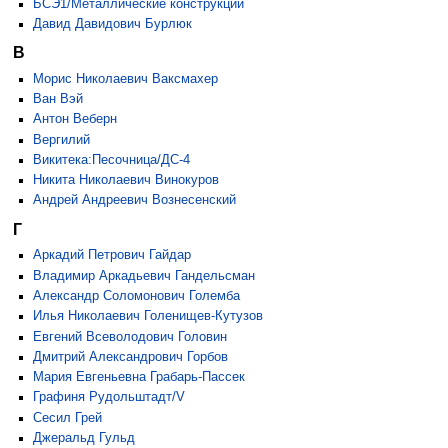
БСЭ1/Металлические конструкции
Давид Давидович Бурлюк
В
Морис Николаевич Ваксмахер
Ван Вэй
Антон Веберн
Вергилий
Викитека:Песочница/ДС-4
Никита Николаевич Винокуров
Андрей Андреевич Вознесенский
Г
Аркадий Петрович Гайдар
Владимир Аркадьевич Гандельсман
Александр Соломонович Големба
Илья Николаевич Голенищев-Кутузов
Евгений Всеволодович Головин
Дмитрий Александрович Горбов
Мария Евгеньевна Грабарь-Пассек
Графиня Рудольштадт/V
Сесил Грей
Джеральд Гульд