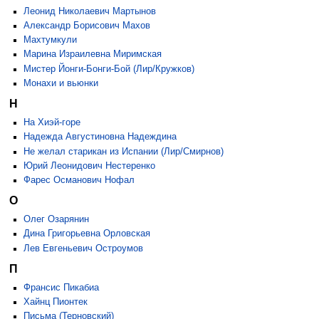
Леонид Николаевич Мартынов
Александр Борисович Махов
Махтумкули
Марина Израилевна Миримская
Мистер Йонги-Бонги-Бой (Лир/Кружков)
Монахи и вьюнки
Н
На Хиэй-горе
Надежда Августиновна Надеждина
Не желал старикан из Испании (Лир/Смирнов)
Юрий Леонидович Нестеренко
Фарес Османович Нофал
О
Олег Озарянин
Дина Григорьевна Орловская
Лев Евгеньевич Остроумов
П
Франсис Пикабиа
Хайнц Пионтек
Письма (Терновский)