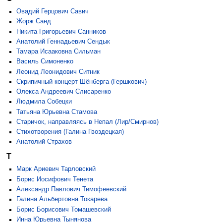
Овадий Герцович Савич
Жорж Санд
Никита Григорьевич Санников
Анатолий Геннадьевич Сендык
Тамара Исааковна Сильман
Василь Симоненко
Леонид Леонидович Ситник
Скрипичный концерт Шёнберга (Гершкович)
Олекса Андреевич Слисаренко
Людмила Собецки
Татьяна Юрьевна Стамова
Старичок, направляясь в Непал (Лир/Смирнов)
Стихотворения (Галина Гвоздецкая)
Анатолий Страхов
Т
Марк Ариевич Тарловский
Борис Иосифович Тенета
Александр Павлович Тимофеевский
Галина Альбертовна Токарева
Борис Борисович Томашевский
Инна Юрьевна Тынянова