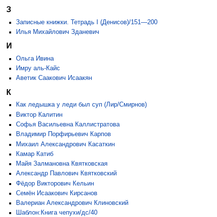
З
Записные книжки. Тетрадь I (Денисов)/151—200
Илья Михайлович Зданевич
И
Ольга Ивина
Имру аль-Кайс
Аветик Саакович Исаакян
К
Как ледышка у леди был суп (Лир/Смирнов)
Виктор Калитин
Софья Васильевна Каллистратова
Владимир Порфирьевич Карпов
Михаил Александрович Касаткин
Камар Катиб
Майя Залмановна Квятковская
Александр Павлович Квятковский
Фёдор Викторович Кельин
Семён Исаакович Кирсанов
Валериан Александрович Клиновский
Шаблон:Книга чепухи/дс/40