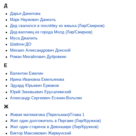
Д
Дарья Данилова
Марк Наумович Даниэль
Дед свалился в похлёбку из жмыха (Лир/Смирнов)
Дед-валлиец из города Молд (Лир/Смирнов)
Муса Джалиль
Шаблон:ДО
Михаил Александрович Донской
Роман Михайлович Дубровкин
Е
Валентин Емелин
Ирина Ивановна Емельянова
Эдуард Юрьевич Ермаков
Юрий Зиновьевич Ерусалимский
Александр Сергеевич Есенин-Вольпин
Ж
Живая математика (Перельман)/Глава 1
Жил один долгожитель в Пергаме (Лир/Кружков)
Жил один старичок в Девоншире (Лир/Кружков)
Виктор Максимович Жирмунский