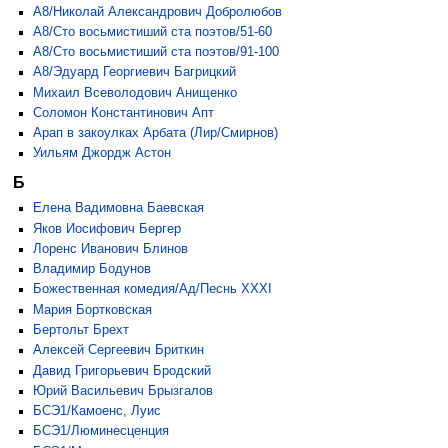
А8/Николай Александрович Добролюбов
А8/Сто восьмистиший ста поэтов/51-60
А8/Сто восьмистиший ста поэтов/91-100
А8/Эдуард Георгиевич Багрицкий
Михаил Всеволодович Анищенко
Соломон Константинович Апт
Арап в закоулках Арбата (Лир/Смирнов)
Уильям Джордж Астон
Б
Елена Вадимовна Баевская
Яков Иосифович Бергер
Лоренс Иванович Блинов
Владимир Бодунов
Божественная комедия/Ад/Песнь XXXI
Мария Бортковская
Бертольт Брехт
Алексей Сергеевич Бриткин
Давид Григорьевич Бродский
Юрий Васильевич Брызгалов
БСЭ1/Камоенс, Луис
БСЭ1/Люминесценция