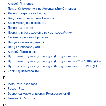
Андрей Платонов
Пожилой футболист из Абруцца (Лир/Смирнов)
Леонид Гаврилович Портер
Владимир Самойлович Портнов
Вера Аркадьевна Потапова
Похож, как похож
Правила игры в хоккей с мячом, российские
Сергей Борисович Протасов
Птицы в словаре Даля: А
Птицы в словаре Даля: И
Андрей Пустогаров
Пусть имена цветущих городов (Мандельштам)
Пусть имена цветущих городов (Мандельштам)/Соч-1 1990 (СО)
Пусть имена цветущих городов (Мандельштам)/СС-1 1993 (СО)
Залкинд Пятигорский
Р
Рита Райт-Ковалёва
Роберт Рид
Всеволод Александрович Рождественский
Галина В. Рэмптон
С