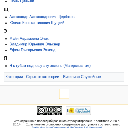
Шэнь Цинь-ци
Щ
Александр Александрович Щербаков
Юлиан Константинович Щуцкий
Э
Майя Аврамовна Элик
Владимир Юрьевич Эльснер
Ефим Григорьевич Эткинд
Я
Я к губам подношу эту зелень (Мандельштам)
Категории
:
Скрытые категории
Викиливр:Служебные
Эта страница в последний раз была отредактирована 7 сентября 2020 в
20:14.
Если иное не оговорено, содержимое доступно в соответствии с
Attribution-NonCommercial-NoDerivs 3.0 Unported