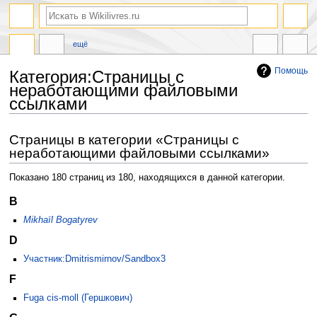
ещё
Помощь
Категория:Страницы с
неработающими файловыми
ссылками
Перейти
Перейти
Страницы в категории «Страницы с
к
к
неработающими файловыми ссылками»
навигации
поиску
Показано 180 страниц из 180, находящихся в данной категории.
B
Mikhaïl Bogatyrev
D
Участник:Dmitrismirnov/Sandbox3
F
Fuga cis-moll (Гершкович)