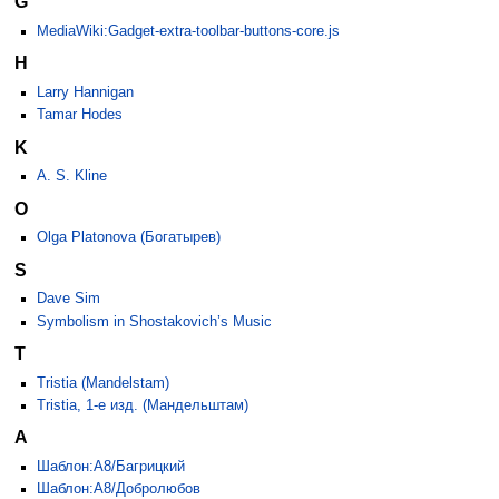
G
MediaWiki:Gadget-extra-toolbar-buttons-core.js
H
Larry Hannigan
Tamar Hodes
K
A. S. Kline
O
Olga Platonova (Богатырев)
S
Dave Sim
Symbolism in Shostakovich’s Music
T
Tristia (Mandelstam)
Tristia, 1-е изд. (Мандельштам)
А
Шаблон:А8/Багрицкий
Шаблон:А8/Добролюбов