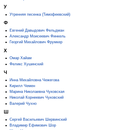
У
Утренняя песенка (Тимофеевский)
Ф
Евгений Давыдович Фельдман
Александр Моисеевич Финкель
Георгий Михайлович Фрумкер
Х
Омар Хайам
Феликс Хушинский
Ч
Инна Михайловна Чежегова
Кирилл Чемен
Марина Николаевна Чуковская
Николай Корнеевич Чуковский
Валерий Чухно
Ш
Сергей Васильевич Шервинский
Владимир Ефимович Шор