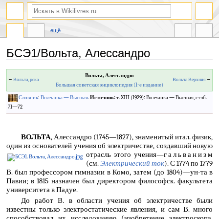
ещё
БСЭ1/Вольта, Алессандро
Перейти
Перейти
Вольта, Алессандро
←
Вольта, река
Вольта Верхняя
→
к
к
Большая советская энциклопедия (1-е издание)
навигации
поиску
Словник
:
Волчанка — Высшая
.
Источник:
т. XIII (1929): Волчанка — Высшая, стлб.
71—72
ВОЛЬТА
, Алессандро (1745—1827), знаменитый итал. физик,
один из основателей учения об электричестве, создавший новую
отрасль этого учения—
гальванизм
(см.
Электрический ток
). С 1774 по 1779
В. был профессором гимназии в Комо, затем (до 1804)—ун-та в
Павии; в 1815 назначен был директором философск. факультета
университета в Падуе.
До работ В. в области учения об электричестве были
известны только электростатические явления, и сам В. много
способствовал их исследованию (изобретение электроскопа,