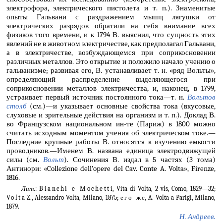
электрофора, электрического пистолета и т. п.). Знаменитые
опыты Гальвани с раздражением мышц лягушки от
электрических разрядов обратили на себя внимание всех
физиков того времени, и к 1794 В. выяснил, что сущность этих
явлений не в животном электричестве, как предполагал Гальвани,
а в электричестве, возбуждающемся при соприкосновении
различных металлов. Это открытие и положило начало учению о
гальванизме; развивая его, В. устанавливает т. н. «ряд Вольты»,
определяющий распределение выделяющегося при
соприкосновении металлов электричества, и, наконец, в 1799,
устраивает первый источник постоянного тока—т. н.
Вольтов
столб
(см.)—и указывает основные свойства тока (вкусовые,
слуховые и зрительные действия на организм и т. п.). Доклад В.
во Французском национальном ин-те (Париж) в 1800 можно
считать исходным моментом учения об электрическом токе.—
Последние крупные работы В. относятся к изучению емкости
проводников.—Именем В. названа единица электродвижущей
силы (см.
Вольт
). Сочинения В. издал в 5 частях (3 тома)
Антинори: «Collezione dell’opere del Cav. Conte A. Volta», Firenze,
1816.
Лит
.:
Bianchi e Mochetti
, Vita di Volta, 2 vls, Como, 1829—32;
Volta
Z., Alessandro Volta, Milano, 1875;
его же
, A. Volta a Parigi, Milano,
1879.
Н. Андреев.