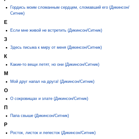
Гордись моим сломанным сердцем, сломавший его (Дикинсон/
Ситник)
Е
Если мне живой не встретить (Дикинсон/Ситник)
З
Здесь письма к миру от меня (Дикинсон/Ситник)
К
Какие-то вещи летят, но они (Дикинсон/Ситник)
М
Мой друг напал на друга! (Дикинсон/Ситник)
О
О сокровищах и злате (Дикинсон/Ситник)
П
Папа свыше (Дикинсон/Ситник)
Р
Росток, листок и лепесток (Дикинсон/Ситник)