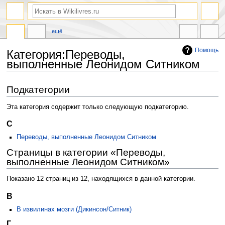
ещё
Помощь
Категория:Переводы,
выполненные Леонидом Ситником
Перейти
Перейти
Подкатегории
к
к
навигации
поиску
Эта категория содержит только следующую подкатегорию.
С
Переводы, выполненные Леонидом Ситником
Страницы в категории «Переводы,
выполненные Леонидом Ситником»
Показано 12 страниц из 12, находящихся в данной категории.
В
В извилинах мозги (Дикинсон/Ситник)
Г