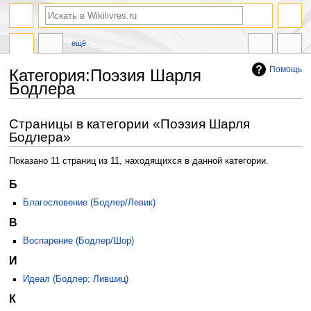
ещё
Помощь
Категория:Поэзия Шарля
Бодлера
Перейти
Перейти
Страницы в категории «Поэзия Шарля
к
к
Бодлера»
навигации
поиску
Показано 11 страниц из 11, находящихся в данной категории.
Б
Благословение (Бодлер/Левик)
В
Воспарение (Бодлер/Шор)
И
Идеал (Бодлер; Лившиц)
К