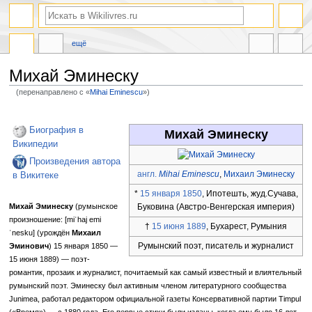
ещё
Михай Эминеску
(перенаправлено с «
Mihai Eminescu
»)
Перейти
Перейти
к
к
Биография в
Михай Эминеску
навигации
поиску
Википедии
Произведения автора
англ.
Mihai Eminescu
,
Михаил Эминеску
в Викитеке
*
15 января
1850
, Ипотешть, жуд.Сучава,
Буковина (Австро-Венгерская империя)
Михай Эминеску
(румынское
произношение: [miˈhaj emi
†
15 июня
1889
, Бухарест, Румыния
ˈnesku] (урождён
Михаил
Румынский поэт, писатель и журналист
Эминович
) 15 января 1850 —
15 июня 1889) — поэт-
романтик, прозаик и журналист, почитаемый как самый известный и влиятельный
румынский поэт. Эминеску был активным членом литературного сообщества
Junimea, работал редактором официальной газеты Консервативной партии Timpul