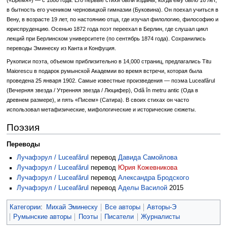
(«Время») — с 1880 года. Его первые стихи были изданы, когда ему было 16 лет,
в бытность его учеником черновицкой гимназии (Буковина). Он поехал учиться в
Вену, в возрасте 19 лет, по настоянию отца, где изучал филологию, философию и
юриспруденцию. Осенью 1872 года поэт переехал в Берлин, где слушал цикл
лекций при Берлинском университете (по сентябрь 1874 года). Сохранились
переводы Эминеску из Канта и Конфуция.
Рукописи поэта, объемом приблизительно в 14,000 страниц, предлагались Titu
Maiorescu в подарок румынской Академии во время встречи, которая была
проведена 25 января 1902. Самые известные произведения — поэма Luceafărul
(Вечерняя звезда / Утренняя звезда / Люцифер), Odă în metru antic (Ода в
древнем размере), и пять «Писем» (Сатира). В своих стихах он часто
использовал метафизические, мифологические и исторические сюжеты.
Поэзия
Переводы
Лучафэрул / Luceafărul
перевод
Давида Самойлова
Лучафэрул / Luceafărul
перевод
Юрия Кожевникова
Лучафэрул / Luceafărul
перевод
Александра Бродского
Лучафэрул / Luceafărul
перевод
Аделы Василой
2015
Категории
:
Михай Эминеску
Все авторы
Авторы-Э
Румынские авторы
Поэты
Писатели
Журналисты