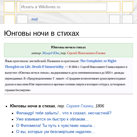
ещё
Юнговы ночи в стихах
Перейти
Перейти
Юнговы ночи в стихах
к
к
автор
Эдуард Юнг
,
пер.
Сергей Николаевич Глинка
навигации
поиску
Язык оригинала: английский. Название в оригинале:
The Complaint: or Night-
Thoughts on Life, Death & Immortality
. —
В 1806 г. Сергей Николаевич Глинка перевел и
выпустил «Юнговы ночи в стихах», выдержанные в духе сентиментализма и до 1820 г. дважды
переизданные. В «Предуведомлении» Г. пишет: «Страдание возвеличивает души превосходные:
душою и мыслями Юнг переселился в мрачные селения смерти и воспарял оттуда к лучезарным
странам бессмертия»
Юнговы ночи в стихах
,
пер.
Сергея Глинки
, 1806
Филандр! тебя забыть!.. что я сказал, несчастной?
Уже взвивается он быстро к облакам...
О Филомела! Ты путь к чувствию нашла...
О вы, которых ум безсмертьем наделен...