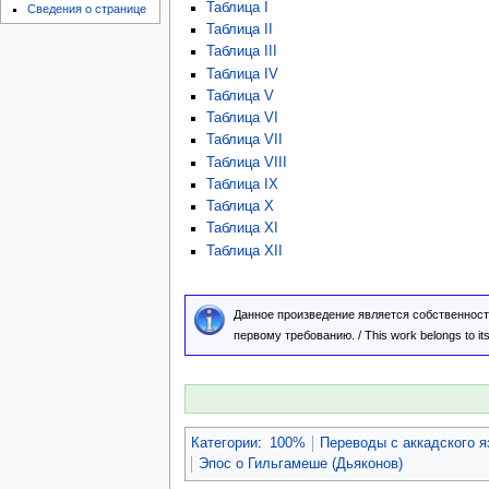
Таблица I
Сведения о странице
Таблица II
Таблица III
Таблица IV
Таблица V
Таблица VI
Таблица VII
Таблица VIII
Таблица IX
Таблица X
Таблица XI
Таблица XII
Данное произведение является собственност
первому требованию. / This work belongs to its l
Категории
:
100%
Переводы с аккадского я
Эпос о Гильгамеше (Дьяконов)