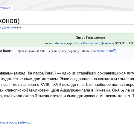
стория
конов)
м/Дьяконов)
»)
Эпос о Гильгамеше
автор
Аноним
,
пер.
Игорь Михайлович Дьяконов
(1914/15—1999
ba imuru
. — Дата создания: XXII—VII вв. до н.э (перевод). Источник:
www.lib.ru
давшем» (аккад. ša nagba imuru) — одно из старейших сохранившихся ли
 художественным достижением. Эпос создавался на аккадском языке на
тысяч лет, начиная с XVIII—XVII века до н. э. Его наиболее полная вер
ках клинописной библиотеки царя Ашшурбанипала в Ниневии. Она была з
 включала около 3 тысяч стихов и была датирована VII веком до н. э. 
ачала произведения
: