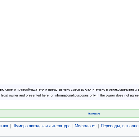
ью своего правообладателя и представлено здесь исключительно в ознакомительных це
egal owner and presented here for informational purposes only. If the owner does not agree w
Аноним
зыка
Шумеро-аккадская литература
Мифология
Переводы, выполне