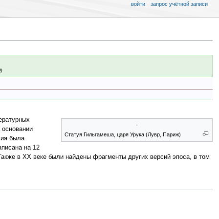
войти
запрос учётной записи
)
тературных
 основании
Статуя Гильгамеша, царя Урука (Лувр, Париж)
сия была
аписана на 12
Также в XX веке были найдены фрагменты других версий эпоса, в том