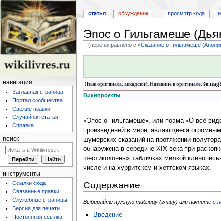
статья
обсуждение
просмотр кода
и
Эпос о Гильгамеше (Дья
(перенаправлено с «
Сказание о Гильгамеше (Анони
Перейти
Перейти
к
к
навигации
поиску
навигация
Язык оригинала: аккадский. Название в оригинале:
ša nag
Заглавная страница
Википроекты
Портал сообщества
Свежие правки
Случайная статья
«Э́пос о Гильгаме́ше», или поэма «О всё ви
Справка
произведений в мире, являющееся огромным
поиск
шумерских сказаний на протяжении полутора 
обнаружена в середине XIX века при раскоп
шестиколонных табличках мелкой клинописью,
числе и на хурритском и хеттском языках.
инструменты
Содержание
Ссылки сюда
Связанные правки
Служебные страницы
Выбирайте нужную таблицу (главу) или начните
с н
Версия для печати
Введение
Постоянная ссылка