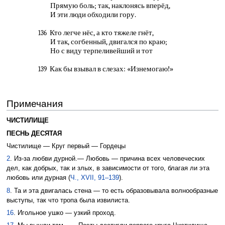
Прямую боль; так, наклонясь вперёд,
И эти люди обходили гору.
Кто легче нёс, а кто тяжеле гнёт,
136
И так, согбенный, двигался по краю;
Но с виду терпеливейший и тот
Как бы взывал в слезах: «Изнемогаю!»
139
Примечания
ЧИСТИЛИЩЕ
ПЕСНЬ ДЕСЯТАЯ
Чистилище — Круг первый — Гордецы
2
. Из-за любви дурной.— Любовь — причина всех человеческих
дел, как добрых, так и злых, в зависимости от того, благая ли эта
любовь или дурная (
Ч., XVII, 91–139
).
8
. Та и эта двигалась стена — то есть образовывала волнообразные
выступы, так что тропа была извилиста.
16
. Игольное ушко — узкий проход.