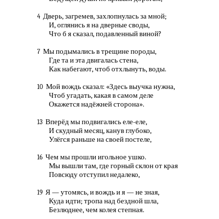
Дверь, загремев, захлопнулась за мной;
4
И, оглянись я на дверные своды,
Что б я сказал, подавленный виной?
Мы подымались в трещине породы,
7
Где та и эта двигалась стена,
Как набегают, чтоб отхлынуть, воды.
Мой вождь сказал: «Здесь выучка нужна,
10
Чтоб угадать, какая в самом деле
Окажется надёжней сторона».
Вперёд мы подвигались еле-еле,
13
И скудный месяц, канув глубоко,
Улёгся раньше на своей постеле,
Чем мы прошли игольное ушко.
16
Мы вышли там, где горный склон от края
Повсюду отступил недалеко,
Я — утомясь, и вождь и я — не зная,
19
Куда идти; тропа над бездной шла,
Безлюднее, чем колея степная.