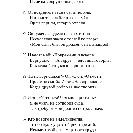
И слезы, сокрушённая, лила.
От всадников тесна была поляна,
79
И в золоте колеблемых знамён
Орлы парили, кесарю охрана.
Окружена людьми со всех сторон,
82
Несчастная звала с тоской во взоре:
«Мой сын убит, он должен быть отмщён!»
И кесарь ей: «Повремени, я вскоре
85
Вернусь».— «А вдруг,— вдовица говорит,
Как всякий тот, кого торопит горе,—
Ты не вернёшься?» Он же ей: «Отмстит
88
Преемник мой». А та: «Не оправданье —
Когда другой добро за нас творит».
И он: «Утешься! Чтя мое призванье,
91
Я не уйду, не сотворив суда.
Так требуют мой долг и состраданье».
Кто нового не видел никогда,
94
Тот создал чудо этой речи зримой,
Немыслимой для смертного труда.