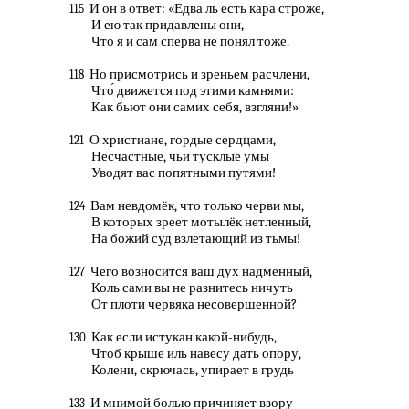
И он в ответ: «Едва ль есть кара строже,
115
И ею так придавлены они,
Что я и сам сперва не понял тоже.
Но присмотрись и зреньем расчлени,
118
Что́ движется под этими камнями:
Как бьют они самих себя, взгляни!»
О христиане, гордые сердцами,
121
Несчастные, чьи тусклые умы
Уводят вас попятными путями!
Вам невдомёк, что только черви мы,
124
В которых зреет мотылёк нетленный,
На божий суд взлетающий из тьмы!
Чего возносится ваш дух надменный,
127
Коль сами вы не разнитесь ничуть
От плоти червяка несовершенной?
Как если истукан какой-нибудь,
130
Чтоб крыше иль навесу дать опору,
Колени, скрючась, упирает в грудь
И мнимой болью причиняет взору
133