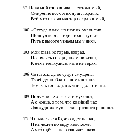
Пока мой взор впивал, неутомимый,
97
Смирение всех этих душ людских,
Всё, что изваял мастер несравнимый,
«Оттуда к нам, но шаг их очень тих,—
100
Шепнул поэт,— идёт толпа густая;
Путь к высоте узнаем мы у них».
Мои глаза, которые, взирая,
103
Пленялись созерцаньем новизны,
К нему метнулись, мига не теряя.
Читатель, да не будут смущены
106
Твоей души благие помышленья
Тем, как господь взымает долг с вины.
Подумай не о тягости мученья,
109
А о конце, о том, что крайний час
Для худших мук — час грозного решенья.
Я начал так: «То, что идет на нас,
112
И на людей по виду непохоже,
А что́ идёт — не различает глаз».