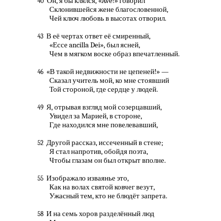
Он, я бы клялся, «Ave!» говорил
40
Склонившейся жене благословенной,
Чей ключ любовь в высотах отворил.
В её чертах ответ её смиренный,
43
«Ессе ancilla Dei», был ясней,
Чем в мягком воске образ впечатленный.
«В такой недвижности не цепеней!» —
46
Сказал учитель мой, ко мне стоявший
Той стороной, где сердце у людей.
Я, отрывая взгляд мой созерцавший,
49
Увидел за Марией, в стороне,
Где находился мне повелевавший,
Другой рассказ, иссеченный в стене;
52
Я стал напротив, обойдя поэта,
Чтобы глазам он был открыт вполне.
Изображало изваянье это,
55
Как на волах святой ковчег везут,
Ужасный тем, кто не блюдёт запрета.
И на семь хоров разделённый люд
58