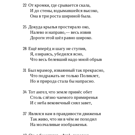
От кромки, где срывается скала,
22
И до стены, вздымавшейся высоко,
Она в три роста шириной была.
Докуда крылья простирало око,
25
Налево и направо,— весь извив
Дороги этой шёл равно широко.
Ещё вперёд и шагу не ступив,
28
Я, озираясь, убедился ясно,
Что весь белевший надо мной обрыв
Был мрамор, изваянный так прекрасно,
31
Что подражать не только Поликлет,
Но и природа стала бы напрасно.
Тот ангел, что земле принёс обет
34
Столь слёзно чаемого примиренья
И с неба вековечный снял завет,
Являлся нам в правдивости движенья
37
Так живо, что ни в чём не походил
На молчаливые изображенья.