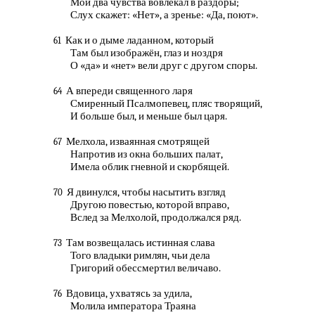
Мои два чувства вовлекал в раздоры;
Слух скажет: «Нет», а зренье: «Да, поют».
Как и о дыме ладанном, который
61
Там был изображён, глаз и ноздря
О «да» и «нет» вели друг с другом споры.
А впереди священного ларя
64
Смиренный Псалмопевец, пляс творящий,
И больше был, и меньше был царя.
Мелхола, изваянная смотрящей
67
Напротив из окна больших палат,
Имела облик гневной и скорбящей.
Я двинулся, чтобы насытить взгляд
70
Другою повестью, которой вправо,
Вслед за Мелхолой, продолжался ряд.
Там возвещалась истинная слава
73
Того владыки римлян, чьи дела
Григорий обессмертил величаво.
Вдовица, ухватясь за удила,
76
Молила императора Траяна