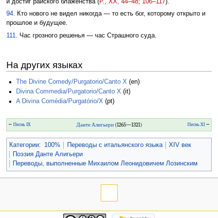
и достиг райского блаженства (
Р., XX, 44–48
;
106–117
).
94
. Кто нового не видел никогда — то есть бог, которому открыто и
прошлое и будущее.
111
. Час грозного решенья — час Страшного суда.
На других языках
The Divine Comedy/Purgatorio/Canto X
(en)
Divina Commedia/Purgatorio/Canto X
(it)
A Divina Comédia/Purgatório/X
(pt)
←
Песнь IX
Данте Алигьери
(1265—1321)
Песнь XI
→
Категории
:
100%
Переводы с итальянского языка
XIV век
Поэзия Данте Алигьери
Переводы, выполненные Михаилом Леонидовичем Лозинским