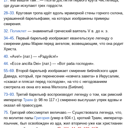
17
. Мы вышли там…— Поэты достигли первого круга Чистилища,
где души искупают грех гордости.
28–33
. Круговая тропа идёт вдоль мраморной стены горного склона,
украшенной барельефами, на которых изображены примеры
смирения.
32
.
Поликлет
— знаменитый греческий ваятель V в. до н. э.
34–45
. Первый барельеф изображает евангельскую легенду о
смирении девы Марии перед ангелом, возвещающим, что она родит
Христа.
40
. «Ave!» (лат.) — «Радуйся!»
44
. «Ессе ancilla Dei» (лат.) — «Вот раба господня».
55–69
. Второй барельеф изображает смирение библейского царя
Давида, который, при перенесении «ковчега завета» в Иерусалим,
«скакал и плясал перед господом», на что с негодованием
смотрела из окна его жена Мелхола (Библия).
73–93
. Третий барельеф воспроизводит легенду о том, как римский
император
Траян
(с 98 по 117 г.) смиренно выслушал упрек вдовы и
оказал ей правосудие.
75
. Григорий обессмертил величаво.— Существовала легенда, что,
по молитве папы
Григория
(умер в 604 г.), кроткий Траян, император-
язычник, был освобожден из ада, жил вторично уже как христианин