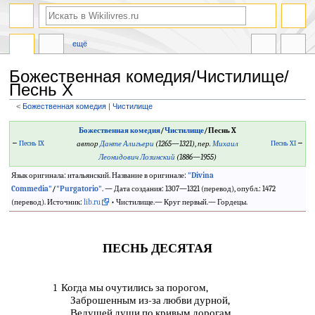
ещё
Божественная комедия/Чистилище/
Песнь X
<
Божественная комедия
‎ |
Чистилище
Перейти
Перейти
Божественная комедия
/
Чистилище
/Песнь X
к
к
←
Песнь IX
автор
Данте Алигьери
(1265—1321)
,
пер.
Михаил
Песнь XI
→
навигации
поиску
Леонидович Лозинский
(1886—1955)
Язык оригинала: итальянский. Название в оригинале:
"Divina
Commedia"
/
"Purgatorio"
. — Дата создания: 1307—1321 (перевод), опубл.: 1472
(перевод). Источник:
lib.ru
• Чистилище.— Круг первый.— Гордецы.
ПЕСНЬ ДЕСЯТАЯ
Когда мы очутились за порогом,
1
Заброшенным из-за любви дурной,
Ведущей души по кривым дорогам,