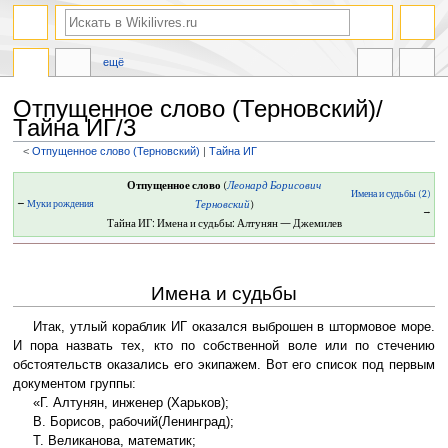
ещё
Отпущенное слово (Терновский)/
Тайна ИГ/3
<
Отпущенное слово (Терновский)
‎ |
Тайна ИГ
Перейти
Перейти
Отпущенное слово
(
Леонард Борисович
Имена и судьбы (2)
к
к
←
Муки рождения
Терновский
)
→
навигации
поиску
Тайна ИГ: Имена и судьбы: Алтунян — Джемилев
Имена и судьбы
Итак, утлый кораблик ИГ оказался выброшен в штормовое море.
И пора назвать тех, кто по собственной воле или по стечению
обстоятельств оказались его экипажем. Вот его список под первым
документом группы:
«Г. Алтунян, инженер (Харьков);
В. Борисов, рабочий(Ленинград);
Т. Великанова, математик;