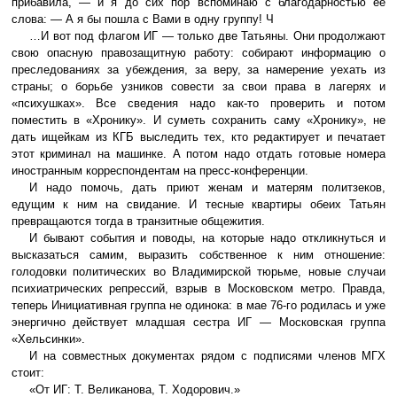
прибавила, — и я до сих пор вспоминаю с благодарностью ее
слова: — А я бы пошла с Вами в одну группу! Ч
…И вот под флагом ИГ — только две Татьяны. Они продолжают
свою опасную правозащитную работу: собирают информацию о
преследованиях за убеждения, за веру, за намерение уехать из
страны; о борьбе узников совести за свои права в лагерях и
«психушках». Все сведения надо как-то проверить и потом
поместить в «Хронику». И суметь сохранить саму «Хронику», не
дать ищейкам из КГБ выследить тех, кто редактирует и печатает
этот криминал на машинке. А потом надо отдать готовые номера
иностранным корреспондентам на пресс-конференции.
И надо помочь, дать приют женам и матерям политзеков,
едущим к ним на свидание. И тесные квартиры обеих Татьян
превращаются тогда в транзитные общежития.
И бывают события и поводы, на которые надо откликнуться и
высказаться самим, выразить собственное к ним отношение:
голодовки политических во Владимирской тюрьме, новые случаи
психиатрических репрессий, взрыв в Московском метро. Правда,
теперь Инициативная группа не одинока: в мае 76-го родилась и уже
энергично действует младшая сестра ИГ — Московская группа
«Хельсинки».
И на совместных документах рядом с подписями членов МГХ
стоит:
«От ИГ: Т. Великанова, Т. Ходорович.»