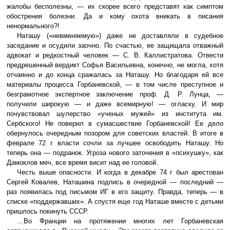
жалобы бесполезны, — их скорее всего представят как симптом
обострения болезни. Да и кому охота вникать в писания
ненормального?!
Наташу («невменяемую») даже не доставляли в судебное
заседание и осудили заочно. По счастью, ее защищала отважный
адвокат и редкостный человек — С. В. Каллистратова. Отвести
предрешенный вердикт Софья Васильевна, конечно, не могла, хотя
отчаянно и до конца сражалась за Наташу. Но благодаря ей все
материалы процесса Горбаневской, — в том числе преступное и
безграмотное экспертное заключение проф. Д. Р. Лунца, —
получили широкую — и даже всемирную! — огласку. И мир
почувствовал шулерство «ученых мужей» из института им.
Сербского! Не поверил в сумасшествие Горбаневской! Ее дело
обернулось очередным позором для советских властей. В итоге в
феврале 72 г власти сочли за лучшее освободить Наташу. Но
теперь она — подранок. Угроза нового заточения в «психушку», как
Дамоклов меч, все время висит над ее головой.
Честь выше опасности. И когда в декабре 74 г был арестован
Сергей Ковалев, Наташина подпись в очередной — последний —
раз появилась под письмом ИГ в его защиту. Правда, теперь — в
списке «поддержавших». А спустя еще год Наташе вместе с детьми
пришлось покинуть СССР.
…Во Франции на протяжении многих лет Горбаневская