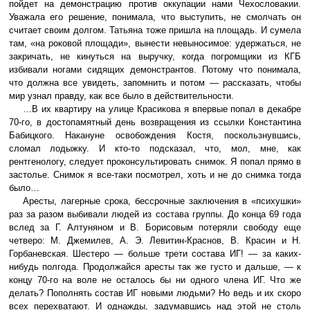
пойдет на демонстрацию против оккупации нами Чехословакии.
Уважала его решение, понимала, что выступить, не смолчать он
считает своим долгом. Татьяна тоже пришла на площадь. И сумела
там, «на роковой площади», вынести невыносимое: удержаться, не
закричать, не кинуться на выручку, когда погромщики из КГБ
избивали ногами сидящих демонстрантов. Потому что понимала,
что должна все увидеть, запомнить и потом — рассказать, чтобы
мир узнал правду, как все было в действительности.
…В их квартиру на улице Красикова я впервые попал в декабре
70-го, в достопамятный день возвращения из ссылки Константина
Бабицкого. Накануне освобождения Костя, поскользнувшись,
сломал лодыжку. И кто-то подсказал, что, мол, мне, как
рентгенологу, следует проконсультировать снимок. Я попал прямо в
застолье. Снимок я все-таки посмотрел, хоть и не до снимка тогда
было…
Аресты, лагерные срока, бессрочные заключения в «психушки»
раз за разом выбивали людей из состава группы. До конца 69 года
вслед за Г. Алтуняном и В. Борисовым потеряли свободу еще
четверо: М. Джемилев, А. Э. Левитин-Краснов, В. Красин и Н.
Горбаневская. Шестеро — больше трети состава ИГ! — за каких-
нибудь полгода. Продолжайся аресты так же густо и дальше, — к
концу 70-го на воле не осталось бы ни одного члена ИГ. Что же
делать? Пополнять состав ИГ новыми людьми? Но ведь и их скоро
всех перехватают. И однажды, задумавшись над этой не столь