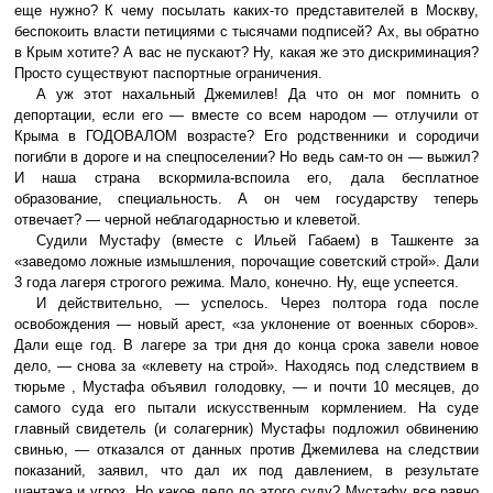
еще нужно? К чему посылать каких-то представителей в Москву,
беспокоить власти петициями с тысячами подписей? Ах, вы обратно
в Крым хотите? А вас не пускают? Ну, какая же это дискриминация?
Просто существуют паспортные ограничения.
А уж этот нахальный Джемилев! Да что он мог помнить о
депортации, если его — вместе со всем народом — отлучили от
Крыма в ГОДОВАЛОМ возрасте? Его родственники и сородичи
погибли в дороге и на спецпоселении? Но ведь сам-то он — выжил?
И наша страна вскормила-вспоила его, дала бесплатное
образование, специальность. А он чем государству теперь
отвечает? — черной неблагодарностью и клеветой.
Судили Мустафу (вместе с Ильей Габаем) в Ташкенте за
«заведомо ложные измышления, порочащие советский строй». Дали
3 года лагеря строгого режима. Мало, конечно. Ну, еще успеется.
И действительно, — успелось. Через полтора года после
освобождения — новый арест, «за уклонение от военных сборов».
Дали еще год. В лагере за три дня до конца срока завели новое
дело, — снова за «клевету на строй». Находясь под следствием в
тюрьме , Мустафа объявил голодовку, — и почти 10 месяцев, до
самого суда его пытали искусственным кормлением. На суде
главный свидетель (и солагерник) Мустафы подложил обвинению
свинью, — отказался от данных против Джемилева на следствии
показаний, заявил, что дал их под давлением, в результате
шантажа и угроз. Но какое дело до этого суду? Мустафу все равно