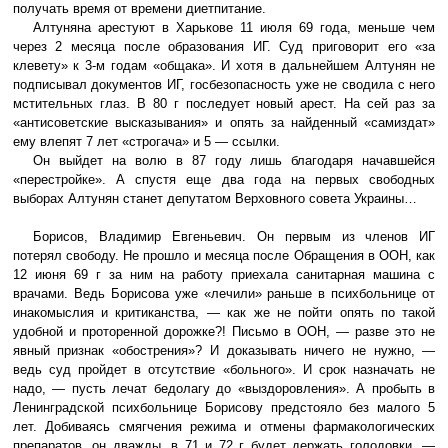
получать время от времени диетпитание.
Алтуняна арестуют в Харькове 11 июля 69 года, меньше чем
через 2 месяца после образования ИГ. Суд приговорит его «за
клевету» к 3-м годам «общака». И хотя в дальнейшем Алтунян не
подписывал документов ИГ, госбезопасность уже не сводила с него
мстительных глаз. В 80 г последует новый арест. На сей раз за
«антисоветские высказывания» и опять за найденный «самиздат»
ему влепят 7 лет «строгача» и 5 — ссылки.
Он выйдет на волю в 87 году лишь благодаря начавшейся
«перестройке». А спустя еще два года на первых свободных
выборах Алтунян станет депутатом Верховного совета Украины…
Борисов, Владимир Евгеньевич. Он первым из членов ИГ
потерял свободу. Не прошло и месяца после Обращения в ООН, как
12 июня 69 г за ним на работу приехала санитарная машина с
врачами. Ведь Борисова уже «лечили» раньше в психбольнице от
инакомыслия и критиканства, — как же не пойти опять по такой
удобной и проторенной дорожке?! Письмо в ООН, — разве это не
явный признак «обострения»? И доказывать ничего не нужно, —
ведь суд пройдет в отсутствие «больного». И срок назначать не
надо, — пусть лечат бедолагу до «выздоровления». А пробыть в
Ленинградской психбольнице Борисову предстояло без малого 5
лет. Добиваясь смягчения режима и отмены фармакологических
препаратов, он дважды, в 71 и 72 г будет держать голодовки, —