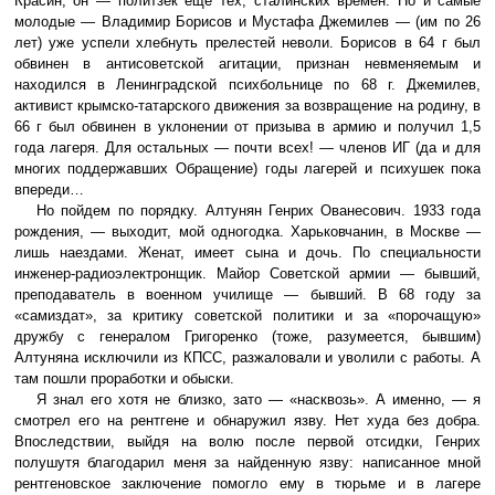
Красин, он — политзек еще тех, сталинских времен. Но и самые
молодые — Владимир Борисов и Мустафа Джемилев — (им по 26
лет) уже успели хлебнуть прелестей неволи. Борисов в 64 г был
обвинен в антисоветской агитации, признан невменяемым и
находился в Ленинградской психбольнице по 68 г. Джемилев,
активист крымско-татарского движения за возвращение на родину, в
66 г был обвинен в уклонении от призыва в армию и получил 1,5
года лагеря. Для остальных — почти всех! — членов ИГ (да и для
многих поддержавших Обращение) годы лагерей и психушек пока
впереди…
Но пойдем по порядку. Алтунян Генрих Ованесович. 1933 года
рождения, — выходит, мой одногодка. Харьковчанин, в Москве —
лишь наездами. Женат, имеет сына и дочь. По специальности
инженер-радиоэлектронщик. Майор Советской армии — бывший,
преподаватель в военном училище — бывший. В 68 году за
«самиздат», за критику советской политики и за «порочащую»
дружбу с генералом Григоренко (тоже, разумеется, бывшим)
Алтуняна исключили из КПСС, разжаловали и уволили с работы. А
там пошли проработки и обыски.
Я знал его хотя не близко, зато — «насквозь». А именно, — я
смотрел его на рентгене и обнаружил язву. Нет худа без добра.
Впоследствии, выйдя на волю после первой отсидки, Генрих
полушутя благодарил меня за найденную язву: написанное мной
рентгеновское заключение помогло ему в тюрьме и в лагере