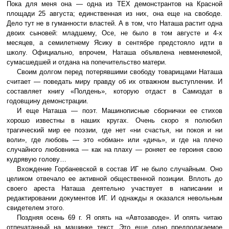
Пока для меня она — одна из ТЕХ демонстрантов на Красной
площади 25 августа; единственная из них, она еще на свободе.
Дело тут не в гуманности властей. А в том, что Наташа растит одна
двоих сыновей: младшему, Осе, не было в том августе и 4-х
месяцев, а семилетнему Ясику в сентябре предстояло идти в
школу. Официально, впрочем, Наташа объявлена невменяемой,
сумасшедшей и отдана на попечительство матери.
Своим долгом перед потерявшими свободу товарищами Наташа
считает — поведать миру правду об их отважном выступлении. И
составляет книгу «Полдень», которую отдаст в Самиздат в
годовщину демонстрации.
И еще Наташа — поэт. Машинописные сборнички ее стихов
хорошо известны в наших кругах. Очень скоро я полюбил
трагический мир ее поэзии, где нет «ни счастья, ни покоя и ни
воли», где любовь — это «обман» или «дичь», и где на плечо
случайного любовника — как на плаху — роняет ее героиня свою
кудрявую голову…
Вхождение Горбаневской в состав ИГ не было случайным. Оно
целиком отвечало ее активной общественной позиции. Вплоть до
своего ареста Наташа деятельно участвует в написании и
редактировании документов ИГ. И однажды я оказался невольным
свидетелем этого.
Поздняя осень 69 г. Я опять на «Автозаводе». И опять читаю
отпечатанный на машинке текст. Это еще одно предполагаемое