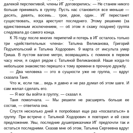
далекой перспективой, члены ИГ договорились: — Не станем никого
больше принимать в группу. Пусть нас становится все меньше —
десять, девять, восемь… трое, двое, один… ИГ перестанет
существовать, когда арестуют последнего. Этому решению (за
единственным исключением, — об этом я скажу позднее) группа
следовала до самого конца.
К 76 году после многих перипетий и потерь в ИГ осталось только
три «действительных члена»: Татьяна Великанова, Григорий
Подъяпольский и Татьяна Ходорович. 9 марта от инсульта умер
Гриша. В пустом вагоне метро, возвращаясь с поминок в первом
часу ночи, я сидел рядом с Татьяной Великановой. Наше когда-то
небольшое знакомство перешло к тому времени в прочную дружбу.
— Два человека — это в сущности уже не группа, — вдруг
сказала Таня.
Что ж, если так… ведь я давно и не раз думал об этом шаге. И
сам желал сделать его.
— Я мог бы войти в группу, — сказал я.
Таня помолчала. — Мы решили не расширять больше ее
состав, — ответила она.
Спустя несколько дней я попробовал еще раз «посвататься» в
группу. При встрече с Татьяной Ходорович я повторил и ей свое
предложение. Увы, последние душеприказчики ИГ предпочли так и
остаться последними. Сказав мне об этом, Татьяна Сергеевна вдруг