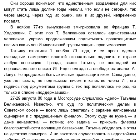
Они хорошо понимают, что единственным воздаянием для них
могут стать лишь долгие годы неволи, что если не сегодня, так
через месяц, через год их обеих, как и их друзей, непременно
посадят.
В ноябре 77-го вынужденно эмигрировала во Францию Т.
Ходорович. С этих пор Т. Великанова осталась единственным
человеком, упрямо продолжавшим подписывать правозащитные
письма как «член Инициативной группы защиты прав человека».
Татьяну схватили 1 ноября 79 года, и ее арест сделал
очевидным намерение властей окончательно задавить в стране
любую оппозицию. Правда, взяли Татьяну не последней из
первоначального списка ИГ. Еще полгода на свободе оставался А.
Лавут. Но продолжая быть активным правозащитником, Саша давно,
уже лет шесть, не подписывал писем в качестве члена ИГ; его
подпись под документами группы с тех пор появлялась не раз, но
только в списке «поддержавших».
27-29 августа 80 года в Мосгорсуде слушалось «дело» Татьяны
Великановой. Известно, что суд по политическим делам в
Советском союзе — всего лишь спектакль с заранее написанным
сценарием и с предрешенным финалом. Этому суду не нужна — и
даже ненавистна! — истина; его задача — прикрыть флером
благопристойности вопиющее беззаконие. Татьяна убедилась в этом
на десятках примеров. И не захотела соучаствовать в недостойном