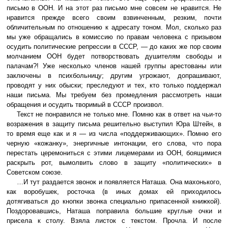
письмо в ООН. И на этот раз письмо мне совсем не нравится. Не
нравится прежде всего своим взвинченным, резким, почти
обличительным по отношению к адресату тоном. Мол, сколько раз
мы уже обращались в комиссию по правам человека с призывом
осудить политические репрессии в СССР, — до каких же пор своим
молчанием ООН будет потворствовать душителям свободы и
палачам?! Уже несколько членов нашей группы арестованы или
заключены в психбольницу; другим угрожают, допрашивают,
проводят у них обыски; преследуют и тех, кто только поддержал
наши письма. Мы требуем без промедления рассмотреть наши
обращения и осудить творимый в СССР произвол.
Текст не понравился не только мне. Помню как в ответ на чьи-то
возражения в защиту письма решительно выступил Юра Штейн, в
то время еще как и я — из числа «поддерживающих». Помню его
черную «кожанку», энергичные интонации, его слова, что пора
перестать церемониться с этими лицемерами из ООН, боящимися
раскрыть рот, вымолвить слово в защиту «политических» в
Советском союзе.
…И тут раздается звонок и появляется Наташа. Она махонького,
как воробушек, росточка (в иных домах ей приходилось
дотягиваться до кнопки звонка специально припасенной книжкой).
Поздоровавшись, Наташа поправила большие круглые очки и
присела к столу. Взяла листок с текстом. Прочла. И после