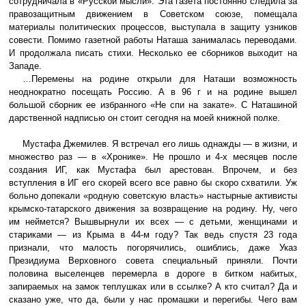
сотрудничала в «Русской мысли». Эта газета постоянно следила за
правозащитным движением в Советском союзе, помещала
материалы политических процессов, выступала в защиту узников
совести. Помимо газетной работы Наташа занималась переводами.
И продолжала писать стихи. Несколько ее сборников выходит на
Западе.
…Перемены на родине открыли для Наташи возможность
неоднократно посещать Россию. А в 96 г и на родине вышел
большой сборник ее избранного «Не спи на закате». С Наташиной
дарственной надписью он стоит сегодня на моей книжной полке.
Мустафа Джемилев. Я встречал его лишь однажды — в жизни, и
множество раз — в «Хронике». Не прошло и 4-х месяцев после
создания ИГ, как Мустафа был арестован. Впрочем, и без
вступления в ИГ его скорей всего все равно бы скоро схватили. Уж
больно допекали «родную советскую власть» настырные активисты
крымско-татарского движения за возвращение на родину. Ну, чего
им неймется? Вышвырнули их всех — с детьми, женщинами и
стариками — из Крыма в 44-м году? Так ведь спустя 23 года
признали, что малость погорячились, ошиблись, даже Указ
Президиума Верховного совета специальный приняли. Почти
половина выселенцев перемерла в дороге в битком набитых,
запираемых на замок теплушках или в ссылке? А кто считал? Да и
сказано уже, что да, были у нас промашки и перегибы. Чего вам