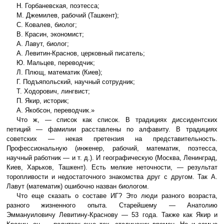
Н. Горбаневская, поэтесса;
М. Джемилев, рабочий (Ташкент);
С. Ковалев, биолог;
В. Красин, экономист;
А. Лавут, биолог;
А. Левитин-Краснов, церковный писатель;
Ю. Мальцев, переводчик;
Л. Плющ, математик (Киев);
Г. Подъяпольский, научный сотрудник;
Т. Ходорович, лингвист;
П. Якир, историк;
А. Якобсон, переводчик.»
Что ж, — список как список. В традициях диссидентских
петиций — фамилии расставлены по алфавиту. В традициях
советских — некая претензия на представительность.
Профессиональную (инженер, рабочий, математик, поэтесса,
научный работник — и т. д.). И географическую (Москва, Ленинград,
Киев, Харьков, Ташкент). Есть мелкие неточности, — результат
торопливости и недостаточного знакомства друг с другом. Так А.
Лавут (математик) ошибочно назван биологом.
Что еще сказать о составе ИГ? Это люди разного возраста,
разного жизненного опыта. Старейшему — Анатолию
Эммануиловичу Левитину-Краснову — 53 года. Также как Якир и