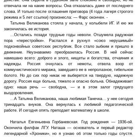
действе. Она сидела в судебном зале спокойно и свободно, но не
отвечала ни на какие вопросы. Она отказалась даже от последнего
слова. И только после оглашения приговора (4 года лагеря строгого
режима и 5 лет ссылки) произнесла: — Фарс окончен. -
Татьяна Великанова стояла у начала, у колыбели ИГ. И ею же
закончилась ее история.
…Остались позади трудные годы неволи. Отшумела радужная
пора «перестройки». Распался и рухнул «союз нерушимый»
подконвойных советских республик. Все стало зыбким и пришло в
движение. Неузнаваемо преобразилась Россия. В ней сейчас
намешано всего: доброго и злого, нищеты и богатства, отчаяния и
надежды. Россия очнулась от немоты, отвела взор от
коммунистического миража, заведшего ее в непролазное, гибельное
болото. Но до сих пор никак не выберется на твердую, надежную
дорогу. Россия еще больна, тяжело и опасно больна. Обнадеживает
одно: наша речь — свободна, — и в этом залог грядущего
выздоровления.
…А Татьяна Великанова, наша любимая Танечка… у нее сегодня
тринадцать внуков. Она вернулась к любимой педагогической
работе. И сегодня опять преподает математику в школе.
Наталья Евгеньевна Горбаневская. Год рождения — 1936-ой.
Окончила филфак ЛГУ. Наташа — основатель и первый редактор
легендарной «Хроники», но я узнаю об этом только годы спустя.