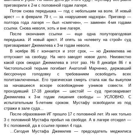
приговорили к 2-м с половиной годам лагеря.
Потом снова передышка — год с небольшим на воле. И новый
арест — в феврале 79 г, — за «нарушение надзора». Приговор —
полтора года лагеря — был «смягчен», — заменен 4-мя годами
ссылки. Снова неволя, хоть и вне лагеря.
После окончания ссылки — еще одна полуторагодовая
передышка. И новый арест. И опять за «клевету на строй» суд
приговаривает Джемилева к 3-м годам неволи.
В ноябре 86 г кончается и этот срок, — но Джемилева не
отпускают на свободу. На него заводят новое дело. Неизвестно
какой срок ожидал Джемилева в этот раз. Но 8 декабря 86 г в
Чистопольской тюрьме погибает Анатолий Марченко, державший
бессрочную голодовку с требованием освободить всех
политзаключенных. Его трагическая смерть стала как бы выкупом
за начавшееся вскоре освобождение узников совести. И
проходивший 17-18 декабря — шестой! — суд приговаривает
Джемилева к 3-м годам лишения свободы — УСЛОВНО. С
испытательным 5-летним сроком. Мустафу освободили из под
стражи в зале суда…
После образования ИГ прошло 17 с половиной лет. Из них только
3 с половиной Мустафа пробыл на свободе. А в лагере отсидел —
9 с половиной, да в ссылке провел 4 года.
…Сегодня Мустафа Джемилев — председатель меджилиса