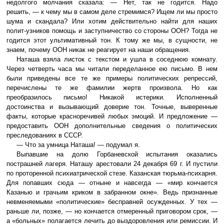
недолгого молчания сказала: — Нет, так не годится. Надо
решить, — к чему мы в самом деле стремимся? Ищем ли мы просто
шума и скандала? Или хотим действительно найти для наших
полит-узников помощь и заступничество со стороны ООН? Тогда не
годится этот ультимативный тон. К тому же мы, в сущности, не
знаем, почему ООН никак не реагирует на наши обращения.
Наташа взяла листок с текстом и ушла в соседнюю комнату.
Через четверть часа мы читали переделанное ею письмо. В нем
были приведены все те же примеры политических репрессий,
перечислены те же фамилии жертв произвола. Но как
преобразилось письмо! Никакой истерики. Исполненный
достоинства и вызывающий доверие тон. Точные, выверенные
факты, которые красноречивей любых эмоций. И предложение —
предоставить ООН дополнительные сведения о политических
преследованиях в СССР.
— Что за умница Наташа! — подумал я.
Выпавшие на долю Горбаневской испытания оказались
пострашней лагеря. Наташу арестовали 24 декабря 69 г. И пустили
по проторенной психиатрической стезе. Казанская тюрьма-психарня.
Для попавших сюда — отныне и навсегда — «мир кончается
Казанью и грачьим криком в забранном окне». Ведь признанные
невменяемыми «политические» бесправней осужденных. У тех —
раньше ли, позже, — но кончается отмеренный приговором срок, —
а «больных» полагается лечить до выздоровления или ремиссии. И