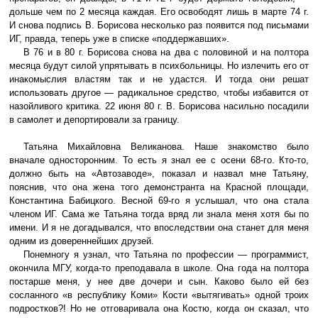
дольше чем по 2 месяца каждая. Его освободят лишь в марте 74 г.
И снова подпись В. Борисова несколько раз появится под письмами
ИГ, правда, теперь уже в списке «поддержавших».
В 76 и в 80 г. Борисова снова на два с половиной и на полтора
месяца будут силой упрятывать в психбольницы. Но излечить его от
инакомыслия властям так и не удастся. И тогда они решат
использовать другое — радикальное средство, чтобы избавится от
назойливого критика. 22 июня 80 г. В. Борисова насильно посадили
в самолет и депортировали за границу.
Татьяна Михайловна Великанова. Наше знакомство было
вначале односторонним. То есть я знал ее с осени 68-го. Кто-то,
должно быть на «Автозаводе», показал и назвал мне Татьяну,
пояснив, что она жена того демонстранта на Красной площади,
Константина Бабицкого. Весной 69-го я услышал, что она стала
членом ИГ. Сама же Татьяна тогда вряд ли знала меня хотя бы по
имени. И я не догадывался, что впоследствии она станет для меня
одним из довереннейших друзей.
Понемногу я узнал, что Татьяна по профессии — программист,
окончила МГУ, когда-то преподавала в школе. Она года на полтора
постарше меня, у нее две дочери и сын. Каково было ей без
сосланного «в республику Коми» Кости «вытягивать» одной троих
подростков?! Но не отговаривала она Костю, когда он сказал, что