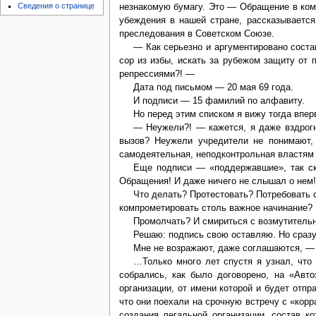
Сведения о странице
незнакомую бумагу. Это — Обращение в коми
убеждения в нашей стране, рассказывается
преследования в Советском Союзе.
— Как серьезно и аргументировано соста
сор из избы, искать за рубежом защиту от 
репрессиями?! —
Дата под письмом — 20 мая 69 года.
И подписи — 15 фамилий по алфавиту.
Но перед этим списком я вижу тогда впер
— Неужели?! — кажется, я даже вздрогн
вызов? Неужели учредители не понимают,
самодеятельная, неподконтрольная властям 
Еще подписи — «поддержавшие», так ск
Обращения! И даже ничего не слышал о нем!
Что делать? Протестовать? Потребовать 
компрометировать столь важное начинание?
Промолчать? И смириться с возмутитель
Решаю: подпись свою оставляю. Но сразу 
Мне не возражают, даже соглашаются, — 
…Только много лет спустя я узнал, что
собрались, как было договорено, на «Авт
организации, от имени которой и будет отп
что они поехали на срочную встречу с «кор
создания легальной организации, состав к