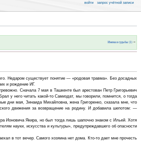
войти
запрос учётной записи
Имена и судьбы (1)
→
ого. Недаром существует понятие — «родовая травма». Без досадных
их и рождение ИГ.
 тревожно. Сначала 7 мая в Ташкенте был арестован Петр Григорьевич
рал у него читать какой-то Самиздат, мы говорили, помнится, о тогда
ые дни мая, Зинаида Михайловна, жена Григоренко, сказала мне, что
арского движения за возвращение на родину. И добавила шепотом: —
тра Ионовича Якира, но был тогда лишь шапочно знаком с Ильей. Хотя
телям науки, искусства и культуры», предупреждавшего об опасности
ехал в тот вечер. Самого хозяина нет дома. Кто-то дает мне прочесть