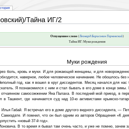
стория
овский)/Тайна ИГ/2
Отпущенное слово
(
Леонард Борисович Терновский
)
Тайна ИГ: Муки рождения
Муки рождения
ерез боль, кровь и муки. И для рожающей женщины, и для новорожденн
обходится, наверное, любое человеческое начинание. Не обошлось без н
Неполный год, как я вошел в круг диссидентов. Месяц начался для нас
катель. Я познакомился с ним и стал бывать в его доме в конце зимы. Б
 отчаянном самосожжении Яна Палаха. В последний мой приезд, в перв
ел в Ташкент, где начинается суд над 10-ю активистами крымско-тат
 Илья Габай. Я встречал его в доме другого видного диссидента, — Пе
в Самиздате. И помнил, что он был одним из авторов Обращения «К дея
опустить «новый 37-й год».
оновича. В то время я бывал там очень часто, и уже не помню, зачем за