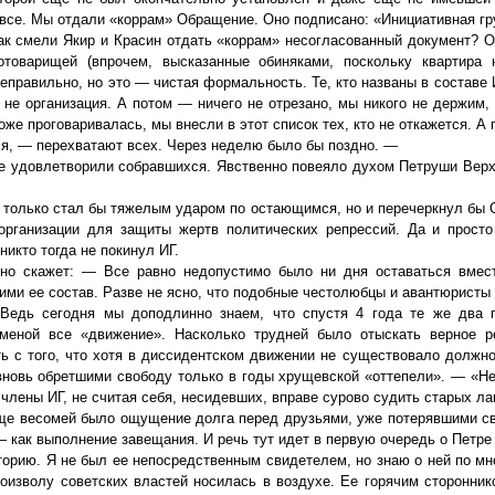
все. Мы отдали «коррам» Обращение. Оно подписано: «Инициативная гр
Как смели Якир и Красин отдать «коррам» несогласованный документ? 
оварищей (впрочем, высказанные обиняками, поскольку квартира 
неправильно, но это — чистая формальность. Те, кто названы в составе
не организация. А потом — ничего не отрезано, мы никого не держим,
е проговаривалась, мы внесли в этот список тех, кто не откажется. А 
ся, — перехватают всех. Через неделю было бы поздно. —
е удовлетворили собравшихся. Явственно повеяло духом Петруши Верх
 только стал бы тяжелым ударом по остающимся, но и перечеркнул бы
организации для защиты жертв политических репрессий. Да и просто
икто тогда не покинул ИГ.
нно скажет: — Все равно недопустимо было ни дня оставаться вме
ими ее состав. Разве не ясно, что подобные честолюбцы и авантюристы 
Ведь сегодня мы доподлинно знаем, что спустя 4 года те же два п
зменой все «движение». Насколько трудней было отыскать верное 
ь с того, что хотя в диссидентском движении не существовало должн
вновь обретшими свободу только в годы хрущевской «оттепели». — «Н
 члены ИГ, не считая себя, несидевших, вправе сурово судить старых ла
Еще весомей было ощущение долга перед друзьями, уже потерявшими с
 как выполнение завещания. И речь тут идет в первую очередь о Петре 
орию. Я не был ее непосредственным свидетелем, но знаю о ней по мно
оизволу советских властей носилась в воздухе. Ее горячим сторонник