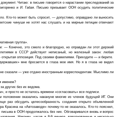
документ. Читаю: в письме говорится о нарастании преследований за
ригоренко и И. Габая. Письмо призывает ООН осудить политические
ло. Кто-то может быть спросит, — допустимо, оправдано ли выносить
оветские чинуши не хотят нас слушать и на мирные петиции отвечают
иативная группа».
: — Конечно, это смело и благородно, но оправдан ли этот дерзкий
илетиями в СССР действует неписаный, но железный закон: любая
— открытая оппозиция. Под своими фамилиями. Приходите — и берите.
ержавших» мне бросается в глаза мое имя. Но я в глаза не видел
 мне сказали — уже отдано иностранным корреспондентам. Мыслимо ли
м именем?
за других без их ведома.
», и просто не осталось времени «согласовать» все подписи.
м положении оказались накануне многие из членов будущей ИГ. Они
еще раз обсудить целесообразность создания открыто объявленной
а Красина на «Автозаводе» почему-то не оказалось. Кто-то пояснил,
е письма в ООН продолжалось без них. Обговаривался вновь и вопрос
азвания. Наконец, часов в 8-9 вечера, взволнованные и несколько