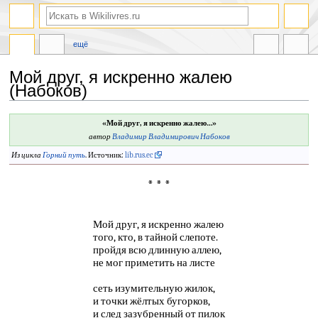
ещё
Мой друг, я искренно жалею
(Набоков)
Перейти
Перейти
«Мой друг, я искренно жалею…»
к
к
автор
Владимир Владимирович Набоков
навигации
поиску
Из цикла
Горний путь
. Источник:
lib.rus.ec
* * *
Мой друг, я искренно жалею
того, кто, в тайной слепоте.
пройдя всю длинную аллею,
не мог приметить на листе
сеть изумительную жилок,
и точки жёлтых бугорков,
и след зазубренный от пилок