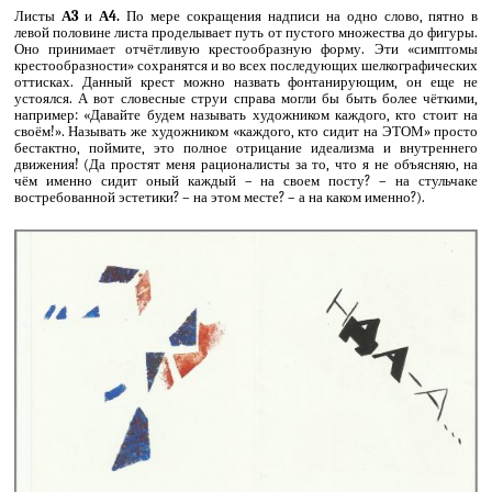
Листы
А3
и
А4.
По мере сокращения надписи на одно слово, пятно в
левой половине листа проделывает путь от пустого множества до фигуры.
Оно принимает отчётливую крестообразную форму. Эти «симптомы
крестообразности» сохранятся и во всех последующих шелкографических
оттисках. Данный крест можно назвать фонтанирующим, он еще не
устоялся. А вот словесные струи справа могли бы быть более чёткими,
например: «Давайте будем называть художником каждого, кто стоит на
своём!». Называть же художником «каждого, кто сидит на ЭТОМ» просто
бестактно, поймите, это полное отрицание идеализма и внутреннего
движения! (Да простят меня рационалисты за то, что я не объясняю, на
чём именно сидит оный каждый – на своем посту? – на стульчаке
востребованной эстетики? – на этом месте? – а на каком именно?).