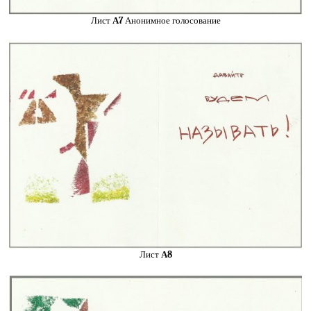
Лист
А7
Анонимное голосование
Лист
А8