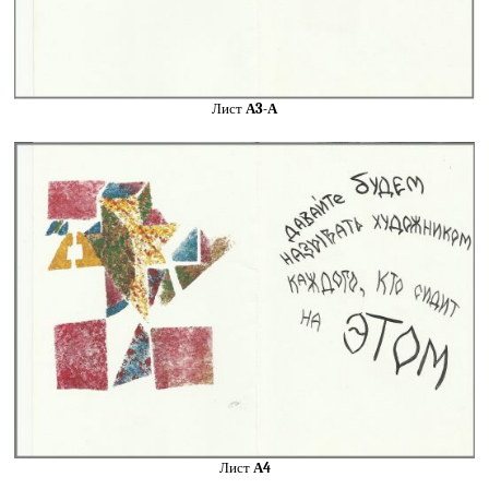
Лист
А3-А
Лист
А4