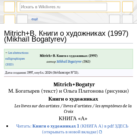
ещё
Mitrich+B. Книги о художниках (1997)
(Mikhaïl Bogatyrev)
Перейти
Перейти
←
Les abstractions
Mitrich+B. Книги о художниках (1997)
к
к
calligraphiques
автор
Mikhaïl Bogatyrev
(1963)
навигации
поиску
(2023)
Дата создания: 1997, опубл.: 2024 (Stéthoscope N°15).
Mitrich+Bogatyr
М. Богатырев (текст) и Ольга Платонова (рисунки)
Книги о художниках
Les livres sur des artistes / livres d'artistes / les symptômes de la
Croix
КНИГА «А»
Читать:
Книги о художниках 1
(КНИГА А) в pdf ЗДЕСЬ
(открывать в новой вкладке)