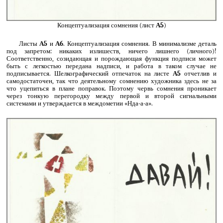
Концептуализация сомнения (лист
А5
)
Листы
А5
и
А6
. Концептуализация сомнения. В минимализме деталь
под запретом: никаких излишеств, ничего лишнего (личного)!
Соответственно, созидающая и порождающая функция подписи может
быть с легкостью передана надписи, и работа в таком случае не
подписывается. Шелкографический отпечаток на листе
А5
отчетлив и
самодостаточен, так что деятельному сомнению художника здесь не за
что уцепиться в плане поправок. Поэтому червь сомнения проникает
через тонкую перегородку между первой и второй сигнальными
системами и утверждается в междометии «Нда-а-а».