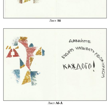
Лист
А6
Лист
А6-A