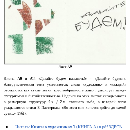
Лист
А9
Листы
А8
и
А9.
«Давайте будем называть!» – «Давайте будем!».
Альтруистическая тема усиливается; слова «художник» и «каждый»
отсекаются как сухие ветки; крестообразность живо пульсирует между
футуризмом и бытийственностью. Надписи на этих листах складываются
в размерную структуру 4-х / 2-х -стопного ямба, в которой легко
угадываются стихи Б. Пастернака «Во всем мне хочется дойти до самой
сути...» (1961).
Читать:
Книги о художниках 1
(КНИГА А) в pdf ЗДЕСЬ