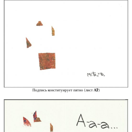
Подпись конституирует пятно (лист
А2
)