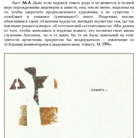
Лист
А6-A
. Даже если надписи такого рода и не являются в полной
мере порождениями лицемерия и зависти, они, тем не менее, нацелены на
то, чтобы окоротить предполагаемого художника, а по существу –
озлобляют и унижают (уничижают!) оного. Пощечина, вполне
объяснимая в сцене обличения подлости, выглядит неуместно там, где так
или иначе решается вопрос об эстетической состоятельности. «Мы далеки
от того, чтобы записывать в подлецы всякого, кто посвятил свою жизнь
служению Аполлону, но и от каких бы то ни было замечаний на тему
святости артистизма предпочли бы воздержаться» – извлечение из
«Сборника комментариев к академическому этикету. М. 1994».