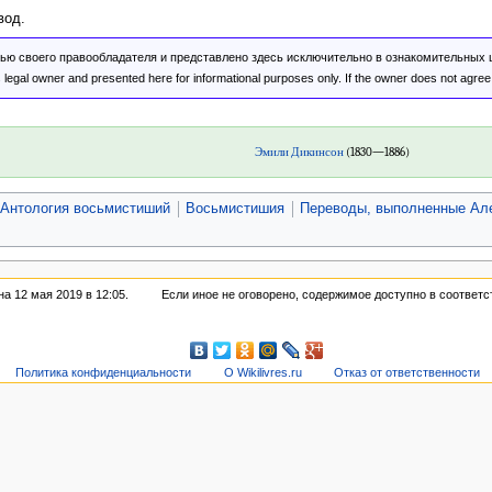
вод.
ью своего правообладателя и представлено здесь исключительно в ознакомительных це
egal owner and presented here for informational purposes only. If the owner does not agree w
Эмили Дикинсон
(1830—1886)
Антология восьмистиший
Восьмистишия
Переводы, выполненные Ал
а 12 мая 2019 в 12:05.
Если иное не оговорено, содержимое доступно в соответс
Политика конфиденциальности
О Wikilivres.ru
Отказ от ответственности