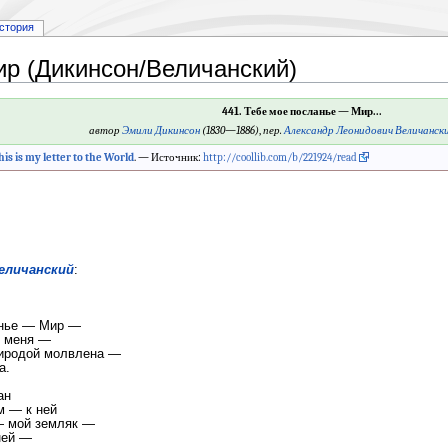
стория
р (Дикинсон/Величанский)
441. Тебе мое посланье — Мир...
автор
Эмили Дикинсон
(1830—1886)
,
пер.
Александр Леонидович Величанск
his is my letter to the World
. — Источник:
http://coollib.com/b/221924/read
еличанский
:
анье — Мир —
л меня —
риродой молвлена —
а.
ан
м — к ней
— мой земляк —
ней —