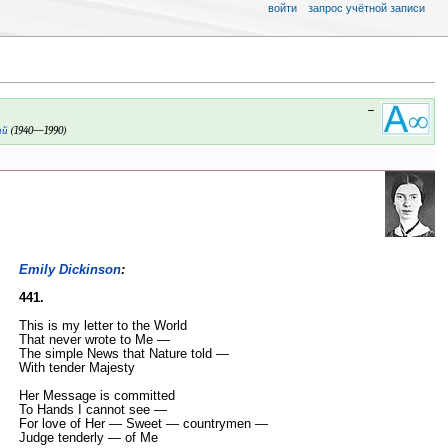
войти
запрос учётной записи
→
ий
(1940—1990)
Emily Dickinson
:
441.
This is my letter to the World
That never wrote to Me —
The simple News that Nature told —
With tender Majesty
Her Message is committed
To Hands I cannot see —
For love of Her — Sweet — countrymen —
Judge tenderly — of Me