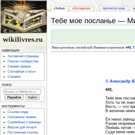
статья
обсуждение
просмотр кода
и
Тебе мое посланье — Ми
Перейти
Перейти
к
к
навигации
поиску
Язык оригинала: английский. Название в оригинале:
441.
T
навигация
Заглавная страница
Портал сообщества
Свежие правки
Случайная статья
Справка
© Александр В
поиск
441.
Тебе мое посл
Хоть ты не зна
инструменты
Весть — что п
В величии нежн
Ссылки сюда
Связанные правки
Ее наказ завещ
Служебные страницы
Рукам незримы
Версия для печати
Любовь питая 
Суди меня неж
Постоянная ссылка