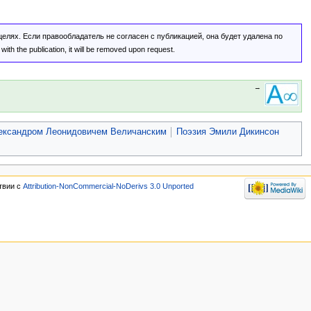
лях. Если правообладатель не согласен с публикацией, она будет удалена по
ith the publication, it will be removed upon request.
→
ександром Леонидовичем Величанским
Поэзия Эмили Дикинсон
твии с
Attribution-NonCommercial-NoDerivs 3.0 Unported