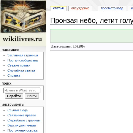
статья
обсуждение
просмотр кода
и
Пронзая небо, летит гол
Перейти
Перейти
к
к
навигации
поиску
Дата создания: 8.08.2014.
навигация
Заглавная страница
Портал сообщества
Свежие правки
Случайная статья
Справка
поиск
инструменты
Ссылки сюда
Связанные правки
Служебные страницы
Версия для печати
Постоянная ссылка