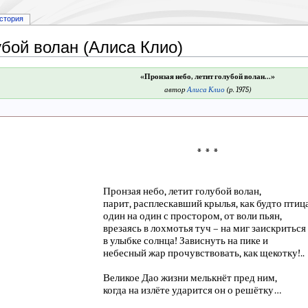
стория
убой волан (Алиса Клио)
«Пронзая небо, летит голубой волан...»
автор
Алиса Клио
(р. 1975)
* * *
Пронзая небо, летит голубой волан,
парит, расплескавший крылья, как будто птица
один на один с простором, от воли пьян,
врезаясь в лохмотья туч – на миг заискриться
в улыбке солнца! Зависнуть на пике и
небесный жар прочувствовать, как щекотку!..
Великое Дао жизни мелькнёт пред ним,
когда на излёте ударится он о решётку…