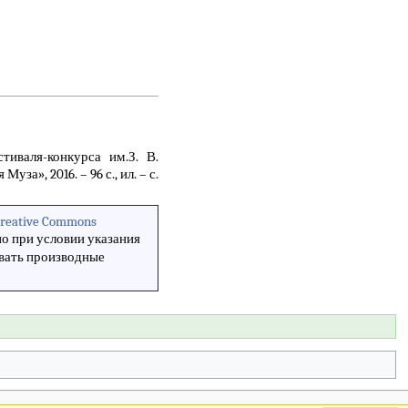
иваля-конкурса им.З. В.
за», 2016. – 96 с., ил. – с.
reative Commons
о при условии указания
авать производные