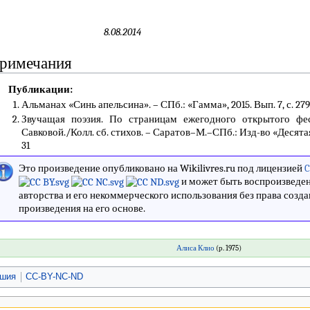
8.08.2014
римечания
Публикации:
Альманах «Синь апельсина». – СПб.: «Гамма», 2015. Вып. 7, с. 279
Звучащая поэзия. По страницам ежегодного открытого фест
Савковой./Колл. сб. стихов. – Саратов–М.–СПб.: Изд-во «Десятая Му
31
Это произведение опубликовано на Wikilivres.ru под лицензией
C
и может быть воспроизведен
авторства и его некоммерческого использования без права созд
произведения на его основе.
Алиса Клио
(р. 1975)
ишия
CC-BY-NC-ND