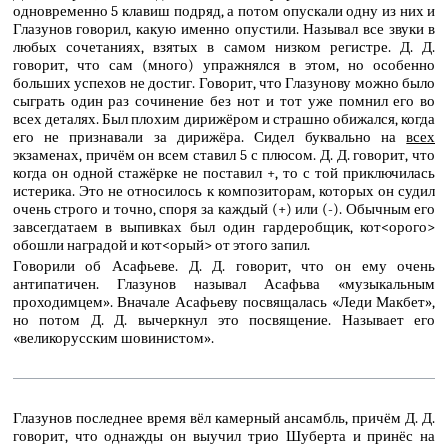
одновременно 5 клавиш подряд, а потом опускали одну из них и
Глазунов говорил, какую именно опустили. Называл все звуки в
любых сочетаниях, взятых в самом низком регистре. Д. Д.
говорит, что сам (много) упражнялся в этом, но особенно
больших успехов не достиг. Говорит, что Глазунову можно было
сыграть один раз сочинение без нот и тот уже помнил его во
всех деталях. Был плохим дирижёром и страшно обижался, когда
его не признавали за дирижёра. Сидел буквально на
всех
экзаменах, причём он всем ставил 5 с плюсом. Д. Д. говорит, что
когда он одной стажёрке не поставил +, то с той приключилась
истерика. Это не относилось к композиторам, которых он судил
очень строго и точно, споря за каждый (+) или (-). Обычным его
завсегдатаем в выпивках был один гардеробщик, кот<орого>
обошли наградой и кот<орый> от этого запил.
Говорили об Асафьеве. Д. Д. говорит, что он ему очень
антипатичен. Глазунов называл Асафьва «музыкальным
проходимцем». Вначале Асафьеву посвящалась «Леди Макбет»,
но потом Д. Д. вычеркнул это посвящение. Называет его
«великорусским шовинистом».
Глазунов последнее время вёл камерный ансамбль, причём Д. Д.
говорит, что однажды он выучил трио Шуберта и принёс на