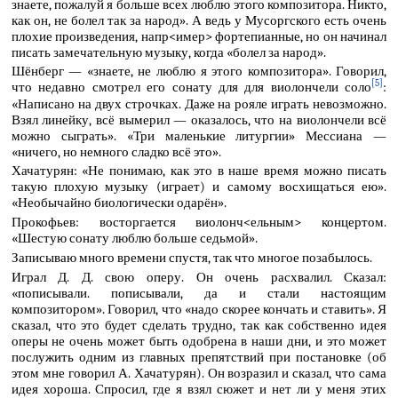
знаете, пожалуй я больше всех люблю этого композитора. Никто,
как он, не болел так за народ». А ведь у Мусоргского есть очень
плохие произведения, напр<имер> фортепианные, но он начинал
писать замечательную музыку, когда «болел за народ».
Шёнберг — «знаете, не люблю я этого композитора». Говорил,
[5]
что недавно смотрел его сонату для для виолончели соло
:
«Написано на двух строчках. Даже на рояле играть невозможно.
Взял линейку, всё вымерил — оказалось, что на виолончели всё
можно сыграть». «Три маленькие литургии» Мессиана —
«ничего, но немного сладко всё это».
Хачатурян: «Не понимаю, как это в наше время можно писать
такую плохую музыку (играет) и самому восхищаться ею».
«Необычайно биологически одарён».
Прокофьев: восторгается виолонч<ельным> концертом.
«Шестую сонату люблю больше седьмой».
Записываю много времени спустя, так что многое позабылось.
Играл Д. Д. свою оперу. Он очень расхвалил. Сказал:
«пописывали. пописывали, да и стали настоящим
композитором». Говорил, что «надо скорее кончать и ставить». Я
сказал, что это будет сделать трудно, так как собственно идея
оперы не очень может быть одобрена в наши дни, и это может
послужить одним из главных препятствий при постановке (об
этом мне говорил А. Хачатурян). Он возразил и сказал, что сама
идея хороша. Спросил, где я взял сюжет и нет ли у меня этих