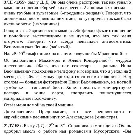
3/III <1955> был у Д. Д. Он был очень расстроен, так как узнал о
кампании против «Евр<ейских> песен». 2 анонимных письма —
очень грубые и вульгарные («продались жидам»). Говорит, что
анонимных писем никогда не читает, но тут прочёл, так как было
очень коротко (на машинке).
Говорит: «всё время воспитываю в себе философское отношение
к подобным выступлениям и не думал, что это так меня
огорчит». Говорит, что всегда ненавидел антисемитизм.
Вспомнил указ Ленина (забытый).
й
Насчёт 10
симф<онии> на пленуме: «лучше бы Мравинский…»
[4]
Об исполнении Максимом и Аллой Концертино
: «чудеса
дрессировки». «Жаль, что нет секретаря — раньше Нина
Вас<ильевна> подходила к телефону и говорила, что я уехал на 2
месяца, а сейчас самому приходится со всеми говорить». Над
столом — большая фотография Нины Вас<ильевны>, на нотной
тумбочке — гипсовый бюст. Хочет поехать в кон<цертную>
поездку в конце марта, «поправить пошатнувшееся
материальное положение».
Отвёз меня домой на своей машине.
Доп<олнение>: Предполагает, что все неприятности с
евр<ейскими> песнями идут от Александрова (министра).
15
20
21/IV-58 г. Был у Д. Д. с 2
до 3
. Спрашивал о моих делах. Очень
одобрил мысль о работе над романсами Мусоргского. «Вы