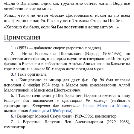
«Если б Вы знали, Эдик, как трудно мне сейчас жить… Ведь всё
хозяйство лежит на мне».
Узнал, что я не читал «Бесы» Достоевского, искал их по всем
шкафам, но не нашёл. Я взял у него 2 томика Стефана Цвейга.
«Хорошо бы было, если бы Вы поступили в аспирантуру…»
Примечания
↑
(1952) — добавлено сверху (вероятно, позднее).
↑
Нина Васильевна Шостакович (Варзар, 1909-1954), по
профессии астрофизик, проводила научные исследования в Институте
физики в Ереване и в лаборатории Артёма Алиханьяна на Кавказе на
горе Арагац, и в начале 50-х годов часто покидала мужа.
↑
Так в оригинале.
↑
Концертино ля минор для двух ф-п., Op. 94 был впервые
исполнен 8 ноября 1954 года в Малом зале консерватории Аллой
Малолетковой и Максимом Шостаковичем.
↑
Такого сочинения у Шёнберга нет. Вероятно имеется в виду
Концерт для виолончели с оркестром Ре мажор
(свободная
транскрипция
Концерта для клавесина
Георга Маттиаса Монна
,
выполненная
Арнольдом Шёнбергом
)
↑
Вайнберг Моисей Самуилович (1919–1996), композитор
↑
Вероятно: Лапутин Лев Александрович (1929—1968),
композитор.