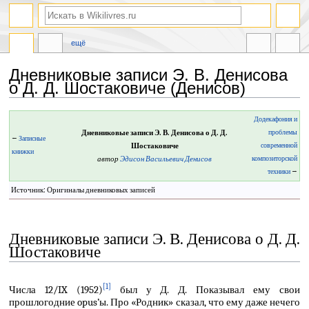
ещё
Дневниковые записи Э. В. Денисова
о Д. Д. Шостаковиче (Денисов)
Перейти
Перейти
Додекафония и
к
к
Дневниковые записи Э. В. Денисова о Д. Д.
проблемы
←
Записные
навигации
поиску
Шостаковиче
современной
книжки
автор
Эдисон Васильевич Денисов
композиторской
техники
→
Источник: Оригиналы дневниковых записей
Дневниковые записи Э. В. Денисова о Д. Д.
Шостаковиче
[1]
Числа 12/IX (1952)
был у Д. Д. Показывал ему свои
прошлогодние opus’ы. Про «Родник» сказал, что ему даже нечего