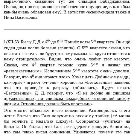
выраж<ение>, сказанное тут же сидящим Бабаджаняном.
Очевидно, оно выражало его собственное ощущение, т. к. он был
как-бы очень обрадован ему). В артистич<еской>сидела также и
Нина Васильевна.
ёх
ти
го
1/XII-53. Был у Д. Д. с 4
до 5
. Принёс ноты 5
квартета. Он ещё
ом
сидел дома после болезни (гриппа). О 5
квартете сказал, что
печатать его едва ли будут, т.к. «музыкальные круги относятся к
нему отрицательно». Видно, что очень любит этот квартет.
й
ого
Сказал, что 4
квартет гораздо хуже 5
и назвал его
ого
«развлекательным». Исполнением 5
квартета
очень
доволен.
й
Говорит, что 4
они играют плохо. Хочет дать Дубинскому и др.,
кот<орые> играют оч<ень> хорошо, но «Бетховенцы» заявили,
что это приведёт к разрыву (обиделись). Будут играть
«Бетховенцы». Д. Д. говорит, что «
Я не люблю ни слишком
дружественных, ни слишком враждебных отношений между
людьми. Отношения должны быть простыми
».
Это многое объясняет в его поведении. Разговорились о его
детях. Болтал, что Галя получит по русскому тройку («А могла
бы кончить с медалью школу»). Собирается <учиться> на
биолога. Он болтал, что Галя не выдержит конкурс. Вспомнил,
что сам плохо писал сочинения. Удивляется, почему это так