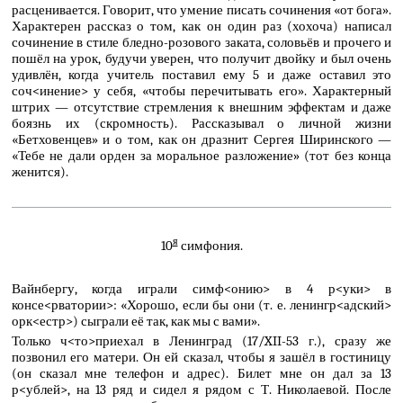
расценивается. Говорит, что умение писать сочинения «от бога».
Характерен рассказ о том, как он один раз (хохоча) написал
сочинение в стиле бледно-розового заката, соловьёв и прочего и
пошёл на урок, будучи уверен, что получит двойку и был очень
удивлён, когда учитель поставил ему 5 и даже оставил это
соч<инение> у себя, «чтобы перечитывать его». Характерный
штрих — отсутствие стремления к внешним эффектам и даже
боязнь их (скромность). Рассказывал о личной жизни
«Бетховенцев» и о том, как он дразнит Сергея Ширинского —
«Тебе не дали орден за моральное разложение» (тот без конца
женится).
я
10
симфония.
Вайнбергу, когда играли симф<онию> в 4 р<уки> в
консе<рватории>: «Хорошо, если бы они (т. е. ленингр<адский>
орк<естр>) сыграли её так, как мы с вами».
Только ч<то>приехал в Ленинград (17/XII-53 г.), сразу же
позвонил его матери. Он ей сказал, чтобы я зашёл в гостиницу
(он сказал мне телефон и адрес). Билет мне он дал за 13
р<ублей>, на 13 ряд и сидел я рядом с Т. Николаевой. После