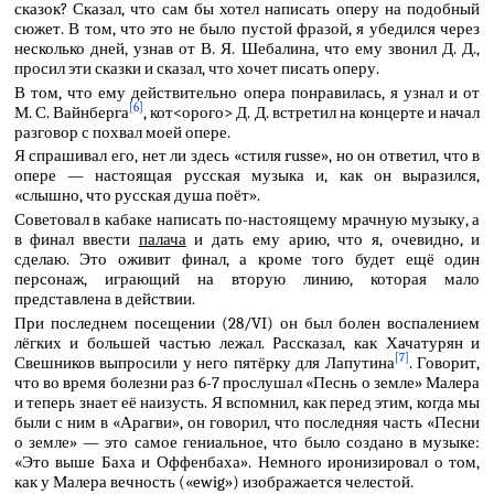
сказок? Сказал, что сам бы хотел написать оперу на подобный
сюжет. В том, что это не было пустой фразой, я убедился через
несколько дней, узнав от В. Я. Шебалина, что ему звонил Д. Д.,
просил эти сказки и сказал, что хочет писать оперу.
В том, что ему действительно опера понравилась, я узнал и от
[6]
М. С. Вайнберга
, кот<орого> Д. Д. встретил на концерте и начал
разговор с похвал моей опере.
Я спрашивал его, нет ли здесь «стиля russe», но он ответил, что в
опере — настоящая русская музыка и, как он выразился,
«слышно, что русская душа поёт».
Советовал в кабаке написать по-настоящему мрачную музыку, а
в финал ввести
палача
и дать ему арию, что я, очевидно, и
сделаю. Это оживит финал, а кроме того будет ещё один
персонаж, играющий на вторую линию, которая мало
представлена в действии.
При последнем посещении (28/VI) он был болен воспалением
лёгких и большей частью лежал. Рассказал, как Хачатурян и
[7]
Свешников выпросили у него пятёрку для Лапутина
. Говорит,
что во время болезни раз 6-7 прослушал «Песнь о земле» Малера
и теперь знает её наизусть. Я вспомнил, как перед этим, когда мы
были с ним в «Арагви», он говорил, что последняя часть «Песни
о земле» — это самое гениальное, что было создано в музыке:
«Это выше Баха и Оффенбаха». Немного иронизировал о том,
как у Малера вечность («ewig») изображается челестой.