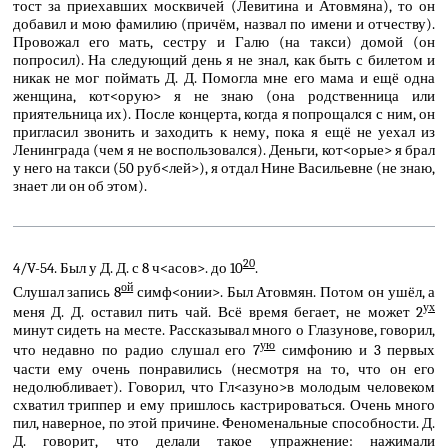
тост за приехавших москвичей (Левитина и Атовмяна), то он
добавил и мою фамилию (причём, назвал по имени и отчеству).
Провожал его мать, сестру и Галю (на такси) домой (он
попросил). На следующий день я не знал, как быть с билетом и
никак не мог поймать Д. Д. Помогла мне его мама и ещё одна
женщина, кот<орую> я не знаю (она родственница или
приятельница их). После концерта, когда я попрощался с ним, он
пригласил звонить и заходить к нему, пока я ещё не уехал из
Ленинграда (чем я не воспользовался). Деньги, кот<орые> я брал
у него на такси (50 руб<лей>), я отдал Нине Васильевне (не знаю,
знает ли он об этом).
20
4/V-54. Был у Д. Д. с 8 ч<асов>. до 10
.
ой
Слушал запись 8
симф<онии>. Был Атовмян. Потом он ушёл, а
ух
меня Д. Д. оставил пить чай. Всё время бегает, не может 2
минут сидеть на месте. Рассказывал много о Глазунове, говорил,
ую
что недавно по радио слушал его 7
симфонию и 3 первых
части ему очень понравились (несмотря на то, что он его
недолюбливает). Говорил, что Гл<азуно>в молодым человеком
схватил триппер и ему пришлось кастрироваться. Очень много
пил, наверное, по этой причине. Феноменальные способности. Д.
Д. говорит, что делали такое упражнение: нажимали