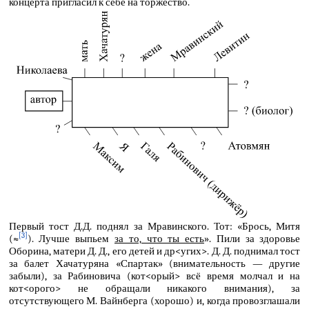
концерта пригласил к себе на торжество.
Первый тост Д.Д. поднял за Мравинского. Тот: «Брось, Митя
[3]
(≈
). Лучше выпьем
за то, что ты есть
». Пили за здоровье
Оборина, матери Д. Д., его детей и др<угих>. Д. Д. поднимал тост
за балет Хачатуряна «Спартак» (внимательность — другие
забыли), за Рабиновича (кот<орый> всё время молчал и на
кот<орого> не обращали никакого внимания), за
отсутствующего М. Вайнберга (хорошо) и, когда провозглашали