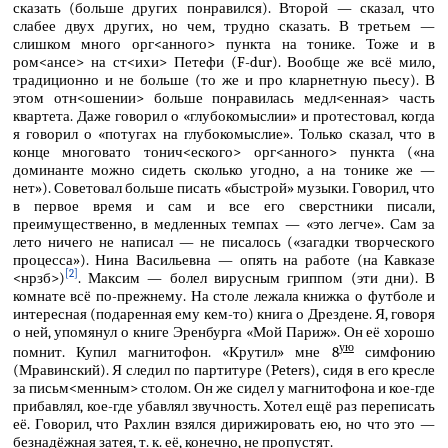
сказать (больше других понравился). Второй — сказал, что
слабее двух других, но чем, трудно сказать. В третьем —
слишком много орг<анного> пункта на тонике. Тоже и в
ром<ансе> на ст<ихи> Петефи (F-dur). Вообще же всё мило,
традиционно и не больше (то же и про кларнетную пьесу). В
этом отн<ошении> больше понравилась медл<енная> часть
квартета. Даже говорил о «глубокомыслии» и протестовал, когда
я говорил о «потугах на глубокомыслие». Только сказал, что в
конце многовато тонич<еского> орг<анного> пункта («на
доминанте можно сидеть сколько угодно, а на тонике же —
нет»). Советовал больше писать «быстрой» музыки. Говорил, что
в первое время и сам и все его сверстники писали,
преимущественно, в медленных темпах — «это легче». Сам за
лето ничего не написал — не писалось («загадки творческого
процесса»). Нина Васильевна — опять на работе (на Кавказе
[2]
<нрзб>)
. Максим — болел вирусным гриппом (эти дни). В
комнате всё по-прежнему. На столе лежала книжка о футболе и
интересная (подаренная ему кем-то) книга о Дрездене. Я, говоря
о ней, упомянул о книге Эренбурга «Мой Париж». Он её хорошо
ую
помнит. Купил магнитофон. «Крутил» мне 8
симфонию
(Мравинский). Я следил по партитуре (Peters), сидя в его кресле
за письм<менным> столом. Он же сидел у магнитофона и кое-где
прибавлял, кое-где убавлял звучность. Хотел ещё раз переписать
её. Говорил, что Рахлин взялся дирижировать ею, но что это —
безнадёжная затея, т. к. её, конечно, не пропустят.