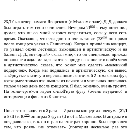
23/I был вечер памяти Яворского (в М<алом> зале). Д. Д. должен
ого
был играть там свои сочинения. Вечером 21
я ему позвонил,
думая, что он со мной захочет встретиться, если у него есть
его
время. Оказалось, что эти дни он очень занят (23
он прямо
после концерта уехал в Ленинград). Когда я пришёл на концерт,
то увидел около лестницы, выходящей в артистическую и на
балкон Д. Д., кот<орый> сказал мне, что он специально приехал
пораньше и ждал меня, зная что я приду на концерт и повёл меня
в артистическую, сказав, что хочет мне сделать «маленький
подарочек». Когда мы поднялись в артистическую, он вынес,
завёрнутые в газету и перевязанные ленточкой 2 тома своих фуг,
кот<орые> только что вышли из печати и в магазинах появились
только через день после концерта. Я был, конечно, очень тронут.
На конц<ерте>он играл d-moll'ную фугу (очень неудачно) и
интермеццо и финал из Квинтета.
После этого видел его 3 раза — 2 раза на концертах пленума (31/I
ого
и 8/II) и 10
он играл 2 фуги (d и e) в Малом зале. В антракте я
поздравил его, т. к. он играл на этот раз хорошо. Был недоволен
тем, что рояль «не отвечает» (повторил несколько раз это