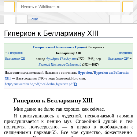
ещё
Гиперион к Беллармину XIII
Перейти
Перейти
Гиперион или Отшельник в Греции
/Гиперион к
к
к
←
Гиперион к
Беллармину XIII
Гиперион к
навигации
поиску
Беллармину XII
автор
Фридрих Гёльдерлин
(1770—1843)
,
пер.
Беллармину XIV
→
Евгений Иванович Садовский
(1911—1987)
Язык оригинала: немецкий. Название в оригинале:
Hyperion
/
Hyperion an Bellarmin
XIII
. — Дата создания: 1790-е годы (перевод). Источник:
http://imwerden.de/pdf/hoelderlin_hyperion.pdf
Гиперион к Беллармину XIII
Мне давно не было так хорошо, как сейчас.
Я прислушиваюсь к чудесной, нескончаемой гармонии
прислушивается к пению муз. Спокойный душой и тело
полушутя, полусерьезно, — я играю в воображении с с
священными парками55. Все мое существо, божественно ю