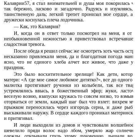
Калаврии57, я стал внимательней и душа моя покорилась ч
так бережно, ласково и загадочно. Радуясь и изумляясь, 
таинственную даль; легкий трепет пронизал мое сердце, а 
дружески коснулась плеча лодочника.
— Как, это Калаврия?
И, когда он в ответ только посмотрел на меня, я от р
необыкновенной нежностью я приветствовал встречавшег
сладостная тревога.
После обеда я решил сейчас же осмотреть хоть часть остр
несказанно привлекали меня, да и благодатная погода манил
ясно, что не единого хлеба алчет все живое, что даже у 
праздник.
Это было восхитительное зрелище! Как дети, которы
матери: «А где мое самое любимое дитятко?», все до одного б
малютка протягивает ручонки из колыбели, так все твар
устремлялись ввысь, в божественный эфир; жуки, ласточ
веселую возню, взапуски кружась то совсем низко, то взмывая
оторваться от земли, каждый шаг был что взлет: вихрем мча
прыжком переносилась через изгородь серна, и даже рыбы,
выскакивали наружу. В сердце каждого проникал материнский
и притягивал.
И люди выходили из домов и чувствовали волшебное ду
шевелило пряди волос надо лбом, умеряло жар солнечны
одежды, открывали грудь этому дуновению, дышали воль