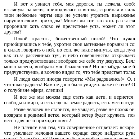
И вот я увидел тебя, моя дорогая, ты лежала, свобо
взглянула на меня, приподнялась и встала, стройная и сильн
твои небесные черты еще не успели утратить выраженье ч
нарушил своим приходом! Может ли тот, кто хоть раз загляну
проронили хоть слово её прелестные уста, может ли этот 
другом?
Покой красоты, божественный покой! Что нужно 
приобщившись к тебе, укротил свои мятежные порывы и сом
в силах говорить о ней, но есть же такие минуты, когда лучш
как из-за рассеянных туч, и небо совершенства открывается
только предчувствовала; вообрази же себе эту девушку, Белла
мною колена, вообрази мое блаженство! Но не забудь: мне бы
предчувствуешь, я воочию видел то, что тебе предстает только 
И люди смеют иногда говорить: «Мы радовались!». О, пов
что такое радость! Вам не дано было увидеть даже её тени! О, 
о голубизне эфира, слепцы!
И все же мы можем еще стать как дети, и вернется ещ
свободы и мира, и есть еще на земле радость, есть место отдох
Разве человек не старится, не увядает, разве не похож он 
возврата к родимой ветке, который ветер будет кружить, пока
весна для него приходит опять!
Не плачьте над тем, что совершенное отцветает: вскоре о
что умолкает мелодия вашего сердца: скоро найдется рука, 
снова! А чем был я? Разве я не был подобен звуку надорванн