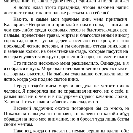
мирозданию. Я, как звездное небо, недвижен и полон движени
Я долго ждал этого праздника, чтобы наконец написат
достанет силы; так позволь же рассказать о себе всё.
Как-то, в самые мои мрачные дни, меня пригласил п
Калаврии. «Непременно приезжай к нам в горы, — писал он, 
чем где- либо; среди сосновых лесов и быстротекущих рек ц
пальмы, прелестные травы, мирты и благословенный виноград
горах сад и дом; густые деревья осеняют его кров, и в зно
прохладой легкие ветерки, и ты смотришь оттуда вниз, как пт
и зеленые холмы, на безмятежные стада, которые пасутся на ос
все сразу улягутся вокруг царственной горы, то вместе пьют и
Это письмо несколько меня расшевелило. Однажды, в ясн
я собрался в путь. Море было необыкновенно прекрасным и чи
на горных высотах. На зыбком суденышке оставляли мы зем
яство, когда уже подано святое вино.
Перед воздействием моря и воздуха не устоит никако
человек. Я покорился им: не спрашивал ничего, ни о себе, ни 
размышлял ни о чем и в полудреме отдался качанию лодки, в
Харона. Пить из чаши забвения так сладостно...
Веселый лодочник охотно поговорил бы со мною, но 
Показывая пальцем то направо, то налево на какой-нибудь
обращал на него мое внимание, но я бросал туда лишь беглый 
своим мечтам.
Наконец, когда он указал на немые вершины вдали, объяв