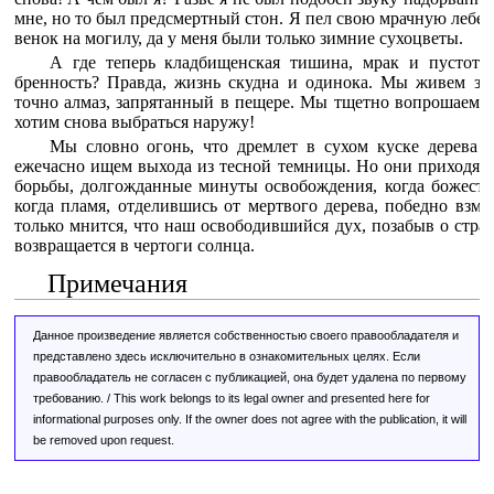
мне, но то был предсмертный стон. Я пел свою мрачную лебе
венок на могилу, да у меня были только зимние сухоцветы.
А где теперь кладбищенская тишина, мрак и пустота
бренность? Правда, жизнь скудна и одинока. Мы живем зде
точно алмаз, запрятанный в пещере. Мы тщетно вопрошаем, 
хотим снова выбраться наружу!
Мы словно огонь, что дремлет в сухом куске дерева 
ежечасно ищем выхода из тесной темницы. Но они приходят, 
борьбы, долгожданные минуты освобождения, когда божеств
когда пламя, отделившись от мертвого дерева, победно взмы
только мнится, что наш освободившийся дух, позабыв о страд
возвращается в чертоги солнца.
Примечания
Данное произведение является собственностью своего правообладателя и
представлено здесь исключительно в ознакомительных целях. Если
правообладатель не согласен с публикацией, она будет удалена по первому
требованию. / This work belongs to its legal owner and presented here for
informational purposes only. If the owner does not agree with the publication, it will
be removed upon request.