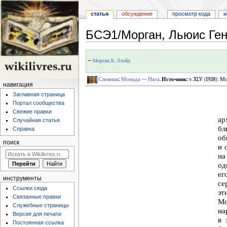
статья
обсуждение
просмотр кода
и
БСЭ1/Морган, Льюис Ге
Перейти
Перейти
←
Морган, К. Ллойд
к
к
навигации
поиску
Словник
:
Монада — Нага
.
Источник:
т. XLV (1938): М
навигация
Заглавная страница
Портал сообщества
Свежие правки
ар
Случайная статья
бл
Справка
об
поиск
и 
на
од
ег
инструменты
се
Ссылки сюда
эт
Связанные правки
Мо
Служебные страницы
на
Версия для печати
в 
Постоянная ссылка