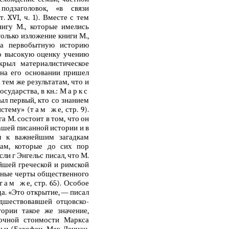
подзаголовок, «в связи
 т. XVI, ч. 1). Вместе с тем
нигу М., которые имелись
только изложение книги М.,
на первобытную историю
но высокую оценку учению
крыл материалистическое
 на его основании пришел
 тем же результатам, что и
сударства, в кн.:
Маркс
 был первый, кто со знанием
истему» (
там же
, стр. 9).
а М. состоит в том, что он
ашей писанной истории и в
ч к важнейшим загадкам
кам, которые до сих пор
ысли г Энгельс писал, что М.
йшей греческой и римской
вные черты общественного
там же
, стр. 65). Особое
да. «Это открытие, — писал
едшествовавшей отцовско-
ории такое же значение,
вочной стоимости Маркса
мьи (Бахофен, Мак-Леннан,