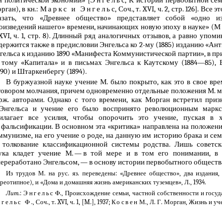
рган), в кн.:
Маркс и Энгельс
, Соч., т. XVI, ч. 2, стр. 126]. Вс
азать, что «Древнее общество» представляет собой «одно 
оизведений нашего» времени, начинающих новую эпоху в науке» (
М
 XVI, ч. 1, стр. 8). Длинный ряд аналогичных отзывов, а равно упо
держится также в предисловии Энгельса ко 2-му (1885) изданию «Ан
гельса к изданию 1890 «Манифеста Коммунистической партии», в при
I тому «Капитала» и в письмах Энгельса к Каутскому (1884—85), 
890) и Штаркенбергу (1894).
В буржуазной науке учение М. было покрыто, как это в свое вре
говором молчания, причем одновременно отдельные положения М. м
рж. авторами. Однако с того времени, как Морган встретил при
Энгельса и учение его было воспринято революционным маркс
илагает все усилия, чтобы опорочить это учение, пуская в х
 фальсификации. В основном эта «критика» направлена на положен
ммунизме, на его учение о роде, на данную им историю брака и семь
 толкование классификационной системы родства. Лишь советск
ука кладет учение М. — в той мере и в том его понимании, в
переработано Энгельсом, — в основу истории первобытного обществ
Из трудов М. на рус. яз. переведены: «Древнее общество», два издания, 
реотипное), и «Дома и домашняя жизнь американских туземцев», Л., 1934.
Лит
.:
Энгельс
Ф., Происхождение семьи, частной собственности и госуда
гельс Ф.
, Соч., т. XVI, ч. 1, [M.], 1937;
Косвен
М., Л. Г. Морган, Жизнь и учен