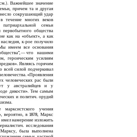
см.). Важнейшее значение
емьи, причем та и другая
нанесло сокрушающий удар
 в течение многих веков
 патриархальной семьи
я первобытного общества
не как на «объект», а как
 наследия, к-рое получило
«Мы имеем все основания
общества“, — что нашими
м, героическим усилиям
редков». Являясь горячим
о всей силой подчеркивал
 человечества. «Проявления
ех человеческих рас были
йдут у австралийцев и у
иоде дикости». Тем самым
ческих и политич. орудий
шизма.
е марксистского учения
 вероятно, в 1878, Маркс
а, имел намерение изложить
ериалистич. исследования
 Марксу, была выполнена
исхождение семьи, частной