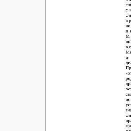
со
с 
Эн
в 
но
и 
М.
по
в 
Ма
и
де
Пр
«о
ро
др
ос
св
ис
ус
зн
Эн
пр
ка
дл