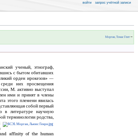
войти
запрос учётной записи
Морган, Томас Гент
→
нский ученый, этнограф,
ившись с бытом обитавших
еликий орден ирокезов» ―
 среди них просвещения
ссии, М. активно выступал
лен ими и принят в члены
ыта этого племени явилась
представляющая собой первый
ю в литературе научную
бой
терминологии родства,
х
а
and affinity of the human