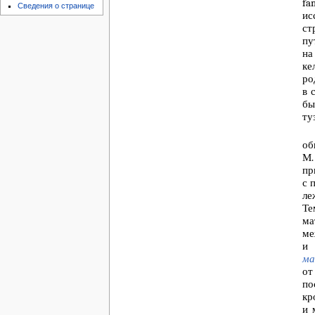
fa
Сведения о странице
ис
ст
пу
на
ке
ро
в 
бы
ту
об
М.
пр
с 
ле
Те
ма
ме
и 
ма
от
по
кр
и 