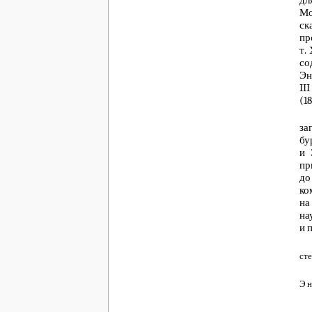
Мо
ск
пр
т.
со
Эн
II
(1
за
бу
и 
пр
до
ко
на
на
и 
сте
Эн