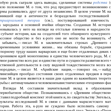
обую роль сыграли здесь выводы, сделанные системы
родства
(
ело положение М. о том, что род предшествует возникновению с
рмы развивались друг от друга независимо. В целом учение М. 
зникшей еще в античности и безраздельно господствовавшей
триархальной теории
(см.), постулировавшей извечность
к зародыша и основной ячейки общества. Созданная М. истори
новывалась у него на взгляде на отсталые племена и народности 
 субъект истории, как на создателей того обширного культурного
ассовое общество и без к-рого оно не могло бы возникнуть. 
 забывать, — писал М. в заключительных строках „Древнего 
временными условиями жизни… мы обязаны борьбе, страдания
упорному труду наших варварских и еще более отдаленных диких п
оронником идей моногенизма и единства человеческого рода, М. с
лное равенство всех рас и единство пути и сущности развития всего
ственной деятельности в силу видовой тождественности мозга вс
нородны», — писал М. «Арийские нации, — говорил он, — на
линезийцев прообраз состояния своих отдаленных предков в пер
ение М. в целом является в наши дни одним из важнейших теорети
рьбы с антинаучными и человеконенавистническими «теориями» фа
Взгляды М. составили значительный вклад в образовани
первобытном обществе. Познакомившись с «Древним обществом»,
ставил подробный конспект этой книги и, по свидетельству Энгельс
зультаты исследований М. в связи с данными марксистского мат
тории. Работа эта, к-рую не суждено было исполнить самому
гельсом, результатом чего явился гениальный труд Энгельса «Про