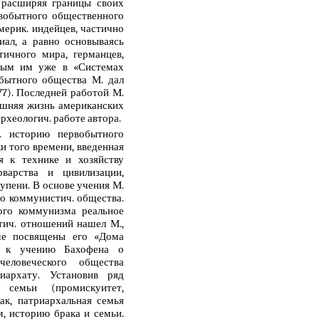
е расширяя границы своих
рвобытного общественного
мерик. индейцев, частично
иал, а равно основываясь
ичного мира, германцев,
нным им уже в «Системах
бытного общества М. дал
877). Последней работой М.
машняя жизнь американских
рхеологич. работе автора.
. историю первобытного
и того времени, введенная
я к технике и хозяйству
варства и цивилизации,
упени. В основе учения М.
о коммунистич. общества.
ого коммунизма реальное
тич. отношений нашел М.,
ме посвящены его «Дома
ь к учению Бахофена о
еловеческого общества
иархату. Установив ряд
семьи (промискуитет,
ак, патриархальная семья
м, историю брака и семьи.