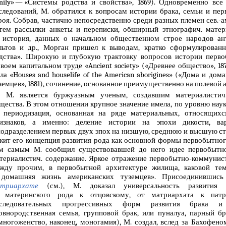
mily» — «Системы родства и свойства», 1869). Одновременно вс
следований, М. обратился к вопросам истории брака, семьи и пе
роя. Собрав, частично непосредственно среди разных племен сев.-а
тем рассылки анкеты и переписки, обширный этнографич. матер
 история, данных о начальном общественном строе народов ант
льтов и др., Морган пришел к выводам, кратко сформулирова
дства». Широкую и глубокую трактовку вопросов истории перво
своем капитальном труде «Ancient society» («Древнее общество», 1
ла «Houses and houselife of the American aborigines» («Дома и до
земцев», 1881), сочинение, основанное преимущественно на полевой а
М. является буржуазным ученым, создавшим материалистич
щества. В этом отношении крупное значение имела, по уровню наук
 периодизация, основанная на ряде материальных, относящихс
изнаков, а именно: деление истории на эпохи дикости, вар
подразделением первых двух эпох на низшую, среднюю и высшую ст
жит его концепция развития рода как основной формы первобытног
м самым М. сообщил существовавшей до него идее первобытн
териалистич. содержание. Яркое отражение первобытно-коммунис
жду прочим, в первобытной архитектуре жилища, каковой те
домашняя жизнь американских туземцев». Присоединившис
триархате
(см.), М. доказал универсальность развития ч
 материнского рода к отцовскому, от матриархата к патр
следовательных прогрессивных форм развития брака и 
овнородственная семья, групповой брак, или пуналуа, парный бр
многоженство, наконец, моногамия), М. создал, вслед за Бахофено