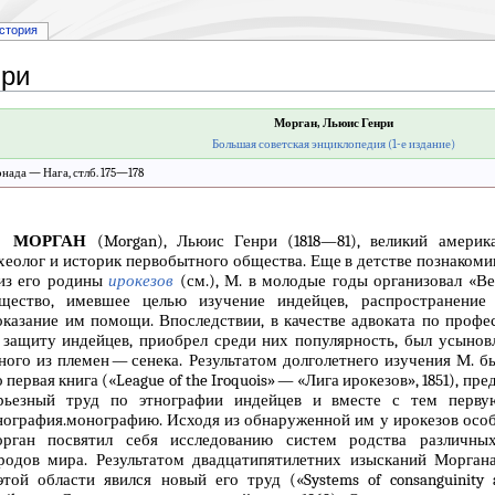
стория
нри
Морган, Льюис Генри
Большая советская энциклопедия (1-е издание)
онада — Нага, стлб. 175—178
МОРГАН
(Morgan), Льюис Генри (1818—81), великий америка
хеолог и историк первобытного общества. Еще в детстве познаком
из его родины
ирокезов
(см.), М. в молодые годы организовал «В
щество, имевшее целью изучение индейцев, распространение
оказание им помощи. Впоследствии, в качестве адвоката по профе
 защиту индейцев, приобрел среди них популярность, был усынов
ного из племен — сенека. Результатом долголетнего изучения М. б
о первая книга («League of the Iroquois» — «Лига ирокезов», 1851), 
рьезный труд по этнографии индейцев и вместе с тем перву
нография.монографию. Исходя из обнаруженной им у ирокезов осо
рган посвятил себя исследованию систем родства различны
родов мира. Результатом двадцатипятилетних изысканий Морган
этой области явился новый его труд («Systems of consanguinity 