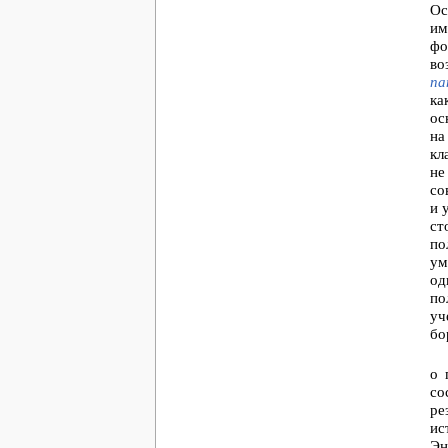
Ос
им
фо
во
па
ка
ос
на
кл
не
со
и 
ст
по
ум
од
по
уч
бо
о 
со
ре
ис
Эн