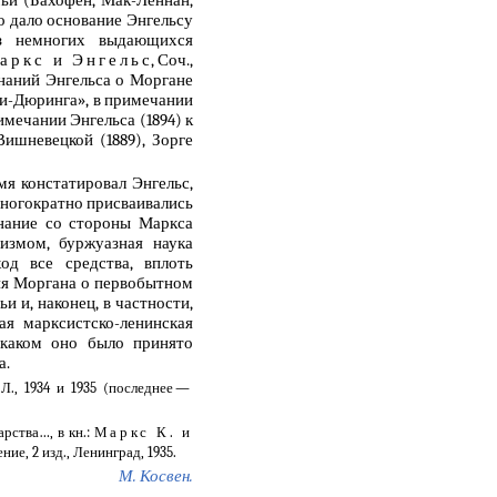
е это дало основание Энгельсу
из немногих выдающихся
аркс и Энгельс
, Соч.,
минаний Энгельса о Моргане
ти-Дюринга», в примечании
мечании Энгельса (1894) к
Вишневецкой (1889), Зорге
мя констатировал Энгельс,
ногократно присваивались
знание со стороны Маркса
измом, буржуазная наука
од все средства, вплоть
ия Моргана о первобытном
и и, наконец, в частности,
ая марксистско-ленинская
 каком оно было принято
а.
Л., 1934 и 1935 (последнее —
рства…, в кн.:
Маркс К. и
ие, 2 изд., Ленинград, 1935.
М. Косвен.