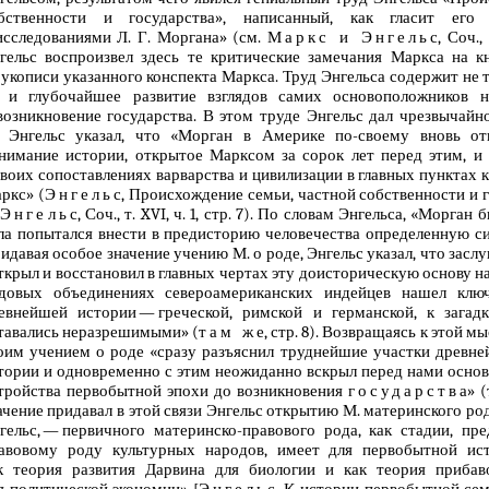
бственности и государства», написанный, как гласит его 
исследованиями Л. Г. Моргана» (см.
Маркс и Энгельс
, Соч.,
гельс воспроизвел здесь те критические замечания Маркса на к
рукописи указанного конспекта Маркса. Труд Энгельса содержит не 
 и глубочайшее развитие взглядов самих основоположников 
возникновение государства. В этом труде Энгельс дал чрезвычай
 Энгельс указал, что «Морган в Америке по-своему вновь от
нимание истории, открытое Марксом за сорок лет перед этим, и
своих сопоставлениях варварства и цивилизации в главных пунктах к
ркс» (
Энгельс
, Происхождение семьи, частной собственности и го
 Энгельс
, Соч., т. XVI, ч. 1, стр. 7). По словам Энгельса, «Морган
ла попытался внести в предисторию человечества определенную с
идавая особое значение учению М. о роде, Энгельс указал, что заслуг
ткрыл и восстановил в главных чертах эту доисторическую основу н
довых объединениях североамериканских индейцев нашел клю
евнейшей истории — греческой, римской и германской, к загад
тавались неразрешимыми» (
там же
, стр. 8). Возвращаясь к этой м
оим учением о роде «сразу разъяснил труднейшие участки древне
тории и одновременно с этим неожиданно вскрыл перед нами осно
тройства первобытной эпохи до возникновения
государства
» (
ачение придавал в этой связи Энгельс открытию М. материнского ро
гельс, — первичного материнско-правового рода, как стадии, пр
авовому роду культурных народов, имеет для первобытной ист
к теория развития Дарвина для биологии и как теория приба
я политической экономии» [
Энгельс
, К истории первобытной се