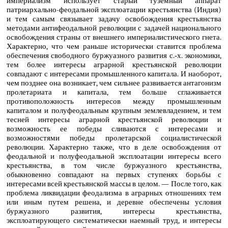
империализм использует старый туземный аппарат
патриархально-феодальной эксплоатации крестьянства (Индия)
и тем самым связывает задачу освобождения крестьянства
методами антифеодальной революции с задачей национального
освобождения страны от внешнего империалистического гнета.
Характерно, что чем раньше исторически ставится проблема
обеспечения свободного буржуазного развития с.‑х. экономики,
тем более интересы аграрной крестьянской революции
совпадают с интересами промышленного капитала. И наоборот,
чем позднее она возникает, чем сильнее развивается антагонизм
пролетариата и капитала, тем больше сглаживается
противоположность интересов между промышленным
капиталом и полуфеодальным крупным землевладением, и тем
тесней интересы аграрной крестьянской революции и
возможность ее победы сливаются с интересами и
возможностями победы пролетарской социалистической
революции. Характерно также, что в деле освобождения от
феодальной и полуфеодальной эксплоатации интересы всего
крестьянства, в том числе буржуазного крестьянства,
обыкновенно совпадают на первых ступенях борьбы с
интересами всей крестьянской массы в целом. — После того, как
проблема ликвидации феодализма в аграрных отношениях тем
или иным путем решена, и деревне обеспечены условия
буржуазного развития, интересы крестьянства,
эксплоатирующего систематически наемный труд, и интересы