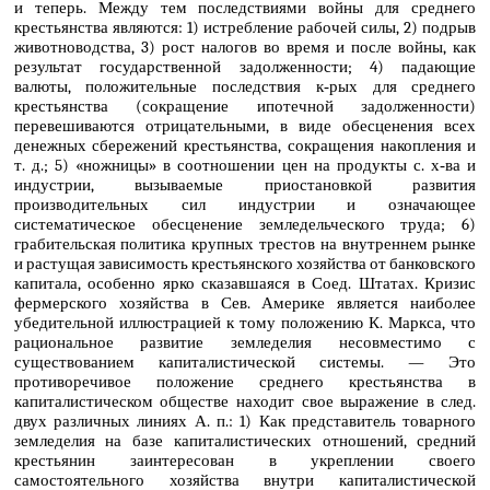
и теперь. Между тем последствиями войны для среднего
крестьянства являются: 1) истребление рабочей силы, 2) подрыв
животноводства, 3) рост налогов во время и после войны, как
результат государственной задолженности; 4) падающие
валюты, положительные последствия к‑рых для среднего
крестьянства (сокращение ипотечной задолженности)
перевешиваются отрицательными, в виде обесценения всех
денежных сбережений крестьянства, сокращения накопления и
т. д.; 5) «ножницы» в соотношении цен на продукты с. х‑ва и
индустрии, вызываемые приостановкой развития
производительных сил индустрии и означающее
систематическое обесценение земледельческого труда; 6)
грабительская политика крупных трестов на внутреннем рынке
и растущая зависимость крестьянского хозяйства от банковского
капитала, особенно ярко сказавшаяся в Соед. Штатах. Кризис
фермерского хозяйства в Сев. Америке является наиболее
убедительной иллюстрацией к тому положению К. Маркса, что
рациональное развитие земледелия несовместимо с
существованием капиталистической системы. — Это
противоречивое положение среднего крестьянства в
капиталистическом обществе находит свое выражение в след.
двух различных линиях А. п.: 1) Как представитель товарного
земледелия на базе капиталистических отношений, средний
крестьянин заинтересован в укреплении своего
самостоятельного хозяйства внутри капиталистической