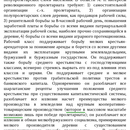
революционного пролетариата требуют: 1) самостоятельной
организации с.‑х. пролетариата, 2) организации
полупролетарских слоев деревни, как продавцов рабочей силы,
3) решительной борьбы за 8‑часовой рабочий день, повышения
заработной платы и борьбы со всеми видами патриархальной
эксплоатации рабочей силы, наиболее прочно сохраняющейся в
деревне, 4) борьбы со всеми видами аграрного протекционизма.
Рабочий класс поддерживает борьбу мелких крестьян-
арендаторов за понижение аренды и борется со всеми другими
видами их эксплоатации крупными землевладельцами,
буржуазией и буржуазным государством. Он поддерживает
также борьбу среднего крестьянства с господствующими
классами, всемерно стремясь вырвать его из-под влияния этих
классов и церкви. Он поддерживает среднее и мелкое
крестьянство против грабительской политики трестов и
банковского капитала. Одновременно он разоблачает все
шарлатанские рецепты улучшения положения среднего
крестьянства при существовании капиталистической системы,
разоблачает все иллюзии насчет преимущества мелкого
производства в земледелии над крупным кооперативно-
товарищеским производством (
которое в
массовом масштабе
возможно
лишь при победе пролетариата); он разоблачает все
иллюзии и обман мелкобуржуазного социализма, примиряющие
мелкого производителя деревни с существованием