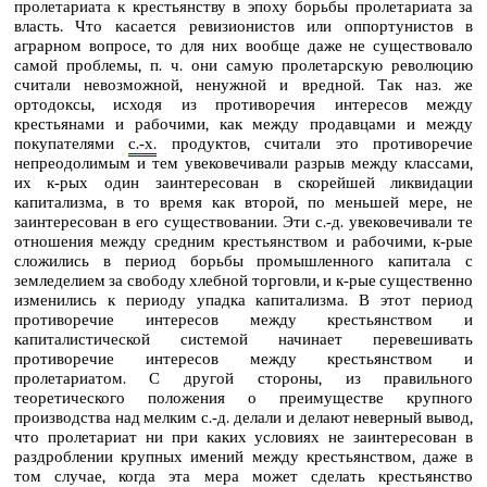
пролетариата к крестьянству в эпоху борьбы пролетариата за
власть. Что касается ревизионистов или оппортунистов в
аграрном вопросе, то для них вообще даже не существовало
самой проблемы, п. ч. они самую пролетарскую революцию
считали невозможной, ненужной и вредной. Так наз. же
ортодоксы, исходя из противоречия интересов между
крестьянами и рабочими, как между продавцами и между
покупателями
с.‑х.
продуктов, считали это противоречие
непреодолимым и тем увековечивали разрыв между классами,
их к‑рых один заинтересован в скорейшей ликвидации
капитализма, в то время как второй, по меньшей мере, не
заинтересован в его существовании. Эти с.‑д. увековечивали те
отношения между средним крестьянством и рабочими, к‑рые
сложились в период борьбы промышленного капитала с
земледелием за свободу хлебной торговли, и к‑рые существенно
изменились к периоду упадка капитализма. В этот период
противоречие интересов между крестьянством и
капиталистической системой начинает перевешивать
противоречие интересов между крестьянством и
пролетариатом. С другой стороны, из правильного
теоретического положения о преимуществе крупного
производства над мелким с.‑д. делали и делают неверный вывод,
что пролетариат ни при каких условиях не заинтересован в
раздроблении крупных имений между крестьянством, даже в
том случае, когда эта мера может сделать крестьянство