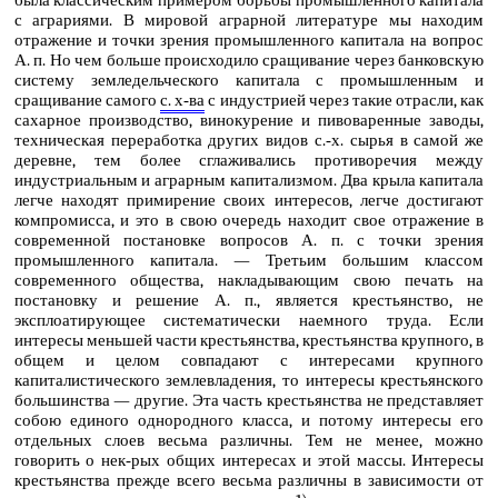
была классическим примером борьбы промышленного капитала
с аграриями. В мировой аграрной литературе мы находим
отражение и точки зрения промышленного капитала на вопрос
А. п. Но чем больше происходило сращивание через банковскую
систему земледельческого капитала с промышленным и
сращивание самого
с. х‑ва
с индустрией через такие отрасли, как
сахарное производство, винокурение и пивоваренные заводы,
техническая переработка других видов с.‑х. сырья в самой же
деревне, тем более сглаживались противоречия между
индустриальным и аграрным капитализмом. Два крыла капитала
легче находят примирение своих интересов, легче достигают
компромисса, и это в свою очередь находит свое отражение в
современной постановке вопросов А. п. с точки зрения
промышленного капитала. — Третьим большим классом
современного общества, накладывающим свою печать на
постановку и решение А. п., является крестьянство, не
эксплоатирующее систематически наемного труда. Если
интересы меньшей части крестьянства, крестьянства крупного, в
общем и целом совпадают с интересами крупного
капиталистического землевладения, то интересы крестьянского
большинства — другие. Эта часть крестьянства не представляет
собою единого однородного класса, и потому интересы его
отдельных слоев весьма различны. Тем не менее, можно
говорить о нек‑рых общих интересах и этой массы. Интересы
крестьянства прежде всего весьма различны в зависимости от