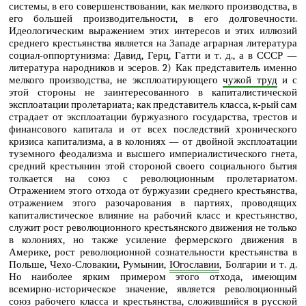
системы, в его совершенствовании, как мелкого производства, в
его большей производительности, в его долговечности.
Идеологическим выражением этих интересов и этих иллюзий
среднего крестьянства является на Западе аграрная литература
социал-оппортунизма: Давид, Герц, Гатти и т. д., а в СССР —
литература народников и эсеров. 2) Как представитель именно
мелкого производства, не эксплоатирующего
чужой труд
и с
этой стороны не заинтересованного в капиталистической
эксплоатации пролетариата; как представитель класса, к‑рый сам
страдает от эксплоатации буржуазного государства, трестов и
финансового капитала и от всех последствий хронического
кризиса капитализма, а в колониях — от двойной эксплоатации
туземного феодализма и высшего империалистического гнета,
средний крестьянин этой стороной своего социального бытия
толкается на союз с революционным пролетариатом.
Отражением этого отхода от буржуазии среднего крестьянства,
отражением этого разочарования в партиях, проводящих
капиталистическое влияние на рабочий класс и крестьянство,
служит рост революционного крестьянского движения не только
в колониях, но также усиление фермерского движения в
Америке, рост революционной сознательности крестьянства в
Польше, Чехо-Словакии, Румынии,
Югославии
, Болгарии и т. д.
Но наиболее ярким примером этого отхода, имеющим
всемирно-историческое значение, является революционный
союз рабочего класса и крестьянства, сложившийся в русской