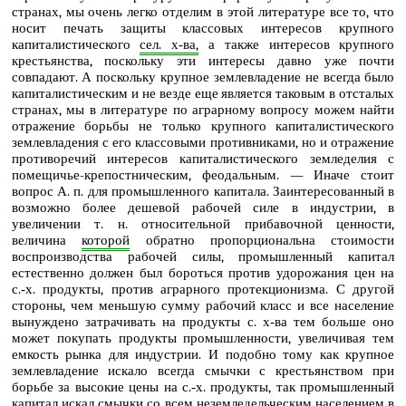
странах, мы очень легко отделим в этой литературе все то, что
носит печать защиты классовых интересов крупного
капиталистического
сел. х‑ва,
а также интересов крупного
крестьянства, поскольку эти интересы давно уже почти
совпадают. А поскольку крупное землевладение не всегда было
капиталистическим и не везде еще является таковым в отсталых
странах, мы в литературе по аграрному вопросу можем найти
отражение борьбы не только крупного капиталистического
землевладения с его классовыми противниками, но и отражение
противоречий интересов капиталистического земледелия с
помещичье-крепостническим, феодальным. — Иначе стоит
вопрос А. п. для промышленного капитала. Заинтересованный в
возможно более дешевой рабочей силе в индустрии, в
увеличении т. н. относительной прибавочной ценности,
величина
которой
обратно пропорциональна стоимости
воспроизводства рабочей силы, промышленный капитал
естественно должен был бороться против удорожания цен на
с.‑х. продукты, против аграрного протекционизма. С другой
стороны, чем меньшую сумму рабочий класс и все население
вынуждено затрачивать на продукты с. х‑ва тем больше оно
может покупать продукты промышленности, увеличивая тем
емкость рынка для индустрии. И подобно тому как крупное
землевладение искало всегда смычки с крестьянством при
борьбе за высокие цены на с.‑х. продукты, так промышленный
капитал искал смычки со всем
неземледельческим
населением в