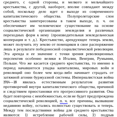
среднего, с одной стороны, и мелкого и мельчайшего
крестьянства, с другой, наоборот, вполне совпадают между
собой, поскольку дело идет о выходе из современного
капиталистического общества. Полупролетарские слои
крестьянства заинтересованы в таком выходе, п. ч. он
обеспечивает им человеческое существование на основе
социалистической организации земледелия и различных
переходных форм к нему (производительная земледельческая
кооперация и т. д.). Крестьянство, арендующее теперь землю,
может получить эту землю от помещиков в свое распоряжение
лишь в результате победоносной социалистической революции.
Эта аренда и ее значение с точки зрения революционных
перспектив особенно велики в Италии, Венгрии, Румынии,
Польше. Что же касается среднего крестьянства, то именно в
период начавшегося упадка капитализма, мировых войн и
революций оно более чем когда-либо начинает страдать от
затяжной агонии буржуазной системы. Империалистская война
1914―18 явилась естественным результатом развития
противоречий внутри капиталистического общества, причиной
и следствием приостановки его прогрессивного развития. Она
будет повторена с неизбежностью, если не будет предупреждена
социалистической революцией,
п. ч.
все причины, вызвавшие
недавнюю войну, остались полностью существовать и теперь.
Между тем последствиями войны для среднего крестьянства
являются: 1) истребление рабочей силы, 2) подрыв