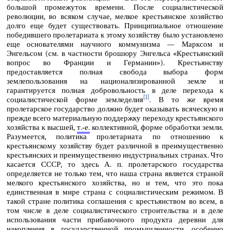
большой промежуток времени. После социалистической
революции, во всяком случае, мелкое крестьянское хозяйство
долго еще будет существовать. Принципиальное отношение
победившего пролетариата к этому хозяйству было установлено
еще основателями научного коммунизма — Марксом и
Энгельсом (см. в частности брошюру Энгельса «Крестьянский
вопрос во Франции и Германии»). Крестьянству
предоставляется полная свобода выбора форм
землепользования на национализированной земле и
гарантируется полная добровольность в деле перехода к
[1]
социалистической форме земледелия
. В то же время
пролетарское государство должно будет оказывать всяческую и
прежде всего материальную поддержку переходу крестьянского
хозяйства к высшей,
т.‑е.
коллективной, форме обработки земли.
Разумеется, политика пролетариата по отношению к
крестьянскому хозяйству будет различной в преимущественно
крестьянских и преимущественно индустриальных странах. Что
касается СССР, то здесь А. п. пролетарского государства
определяется не только тем, что наша страна является страной
мелкого крестьянского хозяйства, но и тем, что это пока
единственная в мире страна с социалистическим режимом. В
такой стране политика соглашения с крестьянством во всем, в
том числе в деле социалистического строительства и в деле
использования части прибавочного продукта деревни для
накопления в государственной промышленности, особенно