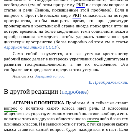
необходима (см. об этом программу
РКП
в аграрном вопросе и
статьи и речи Ленина, посвященные этой проблеме). Если в
вопросе о Брест-Литовском мире
РКП
согласилась на потерю
пространства, чтобы выиграть время, то при диктатуре
пролетариата в крестьянской стране иногда приходится итти на
потерю времени, на более медленный темп социалистического
преобразования земледелия, чтобы удержать завоеванное для
диктатуры пространство (более подробно об этом см. в статье
Аграрная политика в СССР
).
Само собой разумеется, что все уступки крестьянству
рабочий класс делает в интересах укрепления своей диктатуры и
развития госпромышленности, а не их ослабления. Это
соображение определяет и пределы этих уступок.
Лит.
см. в ст.
Аграрный вопрос
.
Е. Преображенский.
В другой редакции
(
подробнее
)
АГРАРНАЯ ПОЛИТИКА.
Проблема А. п. сейчас же ставит
вопрос
о политике какого класса идет речь. В классовом
обществе не существует экономической политики вообще, а есть
политика того или другого общественного
класса
либо блока тех
или иных классов. И в зависимости от того, с точки зрения какого
класса ставится самый вопрос, будет находиться и ответ. Если