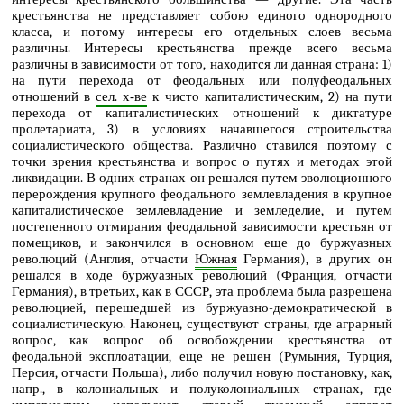
крестьянства не представляет собою единого однородного
класса, и потому интересы его отдельных слоев весьма
различны. Интересы крестьянства прежде всего весьма
различны в зависимости от того, находится ли данная страна: 1)
на пути перехода от феодальных или полуфеодальных
отношений в
сел. х‑ве
к чисто капиталистическим, 2) на пути
перехода от капиталистических отношений к диктатуре
пролетариата, 3) в условиях начавшегося строительства
социалистического общества. Различно ставился поэтому с
точки зрения крестьянства и вопрос о путях и методах этой
ликвидации. В одних странах он решался путем эволюционного
перерождения крупного феодального землевладения в крупное
капиталистическое землевладение и земледелие, и путем
постепенного отмирания феодальной зависимости крестьян от
помещиков, и закончился в основном еще до буржуазных
революций (Англия, отчасти
Южная
Германия), в других он
решался в ходе буржуазных революций (Франция, отчасти
Германия), в третьих, как в СССР, эта проблема была разрешена
революцией, перешедшей из буржуазно-демократической в
социалистическую. Наконец, существуют страны, где аграрный
вопрос, как вопрос об освобождении крестьянства от
феодальной эксплоатации, еще не решен (Румыния, Турция,
Персия, отчасти Польша), либо получил новую постановку, как,
напр., в колониальных и полуколониальных странах, где