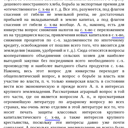
дешевого иностранного хлеба, борьба за экспортные премии для
«отечественного»
с. х‑ва
и т. д. Все это, разумеется, под флагом
спасения от гибели не земельной ренты, не достаточных
прибылей на вкладываемый в землю капитал, а под флагом
спасения от гибели
с. х‑ва
вообще. А. п., наконец, есть для
юнкерства вопрос снижения налогов на
с. х‑во
с переложением
их на трудящиеся массы, привлечения новых капиталов в
с. х‑во,
снижения процентов по с.‑х. задолженности по ипотечному
кредиту, освобождения от пошлин всего того, что ввозится для
земледелия (машин, удобрений и т. д.). Сюда относятся вопросы
кооперативного объединения сельских хозяев для наиболее
выгодной закупки без посредников всего необходимого с.‑х.
производству и наиболее выгодного сбыта продуктов с. х‑ва.
Наконец, весь этот вопрос для юнкерства переходит в
общеполитический вопрос, в вопрос о борьбе за власть или
участие во власти, п. ч. только юнкерская власть в состоянии
вести всю экономическую и прежде всего А. п. в интересах
крупного землевладения. Рассматривая аграрный вопрос в той
его части, где он является вопросом А. п., и просматривая
огромнейшую литературу по аграрному вопросу во всех
странах, мы очень легко отделим в этой литературе все то, что
носит печать защиты классовых интересов крупного
капиталистического
с. х‑ва,
а также интересов крупного
крестьянства, поскольку эти интересы давно уже почти
совпадают. А поскольку крупное землевладение не всегда было