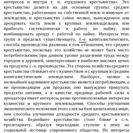
интересов и внутри т. н. «трудового крестьянства». Это
крестьянство делится на две основные группы: среднее
крестьянство, работающее на собственной земле и живущее от
земледелия, и крестьянство самое мелкое, вынужденное или
арендовать часть земли у крупных землевладельцев, или
прибегать систематически к работе по найму, или
комбинировать аренду с работой по найму. Интересы этих
групп в пределах существующего,
т.‑е.
капиталистического,
способа производства различны в том отношении, что среднее
крестьянство, поскольку его хозяйство не может быть чисто
потребительским при данном уровне разделения труда между
городом и деревней, заинтересовано в наиболее высоких ценах
на продукты с.‑х. производства. Эта сторона хозяйства среднего
крестьянства сближает его с кулачеством и с крупным и средним
капиталистическим земледелием. Наоборот, мелкое и
мельчайшее карликовое крестьянство является потребляющим, а
не производящим для продажи; оно вынуждено прикупать
продукты питания, а в качестве продавца рабочей силы и
арендатора имеет интересы, резко противоположные интересам
кулачества и крупного землевладения. Способы улучшения
экономического положения этого слоя на базе капитализма иные,
чем способы улучшения доходности среднего крестьянского
хозяйства. Беднейшее крестьянство стоит ближе к с.‑х.
пролетариату, образуя переходные ступени к нему на
социальной лестнице современного общества. Но интересы