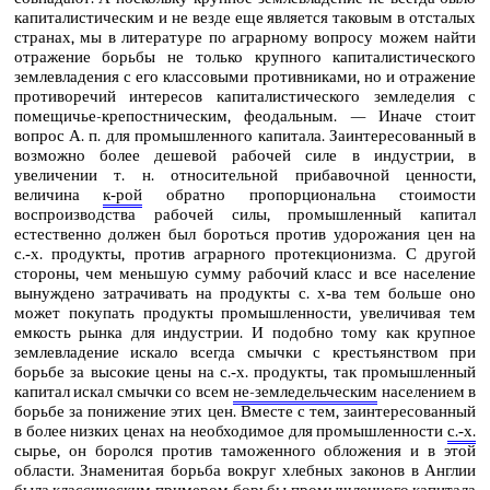
капиталистическим и не везде еще является таковым в отсталых
странах, мы в литературе по аграрному вопросу можем найти
отражение борьбы не только крупного капиталистического
землевладения с его классовыми противниками, но и отражение
противоречий интересов капиталистического земледелия с
помещичье-крепостническим, феодальным. — Иначе стоит
вопрос А. п. для промышленного капитала. Заинтересованный в
возможно более дешевой рабочей силе в индустрии, в
увеличении т. н. относительной прибавочной ценности,
величина
к‑рой
обратно пропорциональна стоимости
воспроизводства рабочей силы, промышленный капитал
естественно должен был бороться против удорожания цен на
с.‑х. продукты, против аграрного протекционизма. С другой
стороны, чем меньшую сумму рабочий класс и все население
вынуждено затрачивать на продукты с. х‑ва тем больше оно
может покупать продукты промышленности, увеличивая тем
емкость рынка для индустрии. И подобно тому как крупное
землевладение искало всегда смычки с крестьянством при
борьбе за высокие цены на с.‑х. продукты, так промышленный
капитал искал смычки со всем
не-земледельческим
населением в
борьбе за понижение этих цен. Вместе с тем, заинтересованный
в более низких ценах на необходимое для промышленности
с.‑х.
сырье, он боролся против таможенного обложения и в этой
области. Знаменитая борьба вокруг хлебных законов в Англии