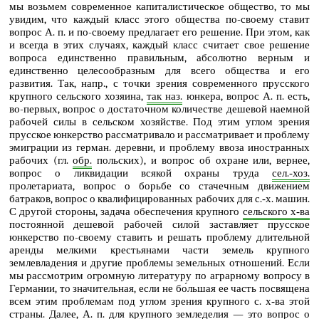
мы возьмем современное капиталистическое общество, то мы
увидим, что каждый класс этого общества по-своему ставит
вопрос А. п. и по-своему предлагает его решение. При этом, как
и всегда в этих случаях, каждый класс считает свое решение
вопроса единственно правильным, абсолютно верным и
единственно целесообразным для всего общества и его
развития. Так, напр., с точки зрения современного прусского
крупного сельского хозяина,
так наз.
юнкера, вопрос А. п. есть,
во-первых, вопрос о достаточном количестве дешевой наемной
рабочей силы в сельском хозяйстве. Под этим углом зрения
прусское юнкерство рассматривало и рассматривает и проблему
эмиграции из герман. деревни, и проблему ввоза иностранных
рабочих (гл.
обр.
польских), и вопрос об охране или, вернее,
вопрос о ликвидации всякой охраны труда
сел.‑хоз.
пролетариата, вопрос о борьбе со стачечным движением
батраков, вопрос о квалифицированных рабочих для с.‑х. машин.
С другой стороны, задача обеспечения крупного
сельского х‑ва
постоянной дешевой рабочей силой заставляет прусское
юнкерство по-своему ставить и решать проблему длительной
аренды мелкими крестьянами части земель крупного
землевладения и другие проблемы земельных отношений. Если
мы рассмотрим огромную литературу по аграрному вопросу в
Германии, то значительная, если не бо́льшая ее часть посвящена
всем этим проблемам под углом зрения крупного с. х‑ва этой
страны. Далее, А. п. для крупного земледелия — это вопрос о