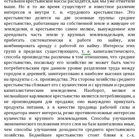
остальной крестьянской массы расходятся, как мы уже отметили
выше. Но в то же время существует и известное различие
интересов и внутри т. н. «трудового крестьянства». Это
крестьянство делится на две основные группы: среднее
крестьянство, работающее на собственной земле и живущее от
земледелия, и крестьянство самое мелкое, вынужденное или
арендовать часть земли у крупных землевладельцев, или
прибегать систематически к работе по найму, или
комбинировать аренду с работой по найму. Интересы этих
групп в пределах существующего,
т. е.
капиталистического,
способа производства различны в том отношении, что среднее
крестьянство, поскольку его хозяйство не может быть чисто
потребительским при данном уровне разделения труда между
городом и деревней, заинтересовано в наиболее высоких ценах
на продукты с.‑х. производства. Эта сторона хозяйства среднего
крестьянства сближает его с кулачеством и с крупным и средним
капиталистическим земледелием. Наоборот, мелкое и
мельчайшее карликовое крестьянство является потребляющим, а
не производящим для продажи; оно вынуждено прикупать
продукты питания, а в качестве продавца рабочей силы и
арендатора имеет интересы, резко противоположные интересам
кулачества и крупного землевладения. Способы улучшения
экономического положения этого слоя на базе капитализма иные,
чем способы улучшения доходности среднего крестьянского
хозяйства. Беднейшее крестьянство стоит ближе к с.‑х.