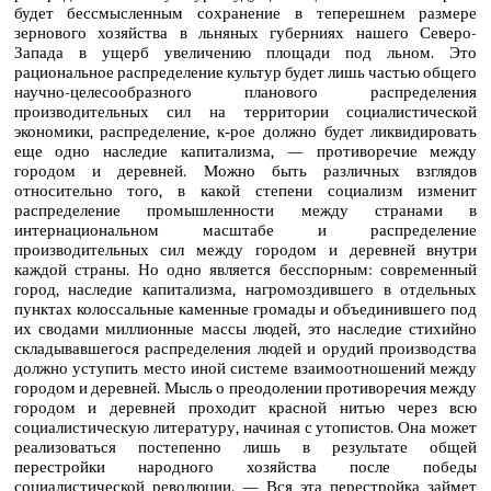
будет бессмысленным сохранение в теперешнем размере
зернового хозяйства в льняных губерниях нашего Северо-
Запада в ущерб увеличению площади под льном. Это
рациональное распределение культур будет лишь частью общего
научно-целесообразного планового распределения
производительных сил на территории социалистической
экономики, распределение, к‑рое должно будет ликвидировать
еще одно наследие капитализма, — противоречие между
городом и деревней. Можно быть различных взглядов
относительно того, в какой степени социализм изменит
распределение промышленности между странами в
интернациональном масштабе и распределение
производительных сил между городом и деревней внутри
каждой страны. Но одно является бесспорным: современный
город, наследие капитализма, нагромоздившего в отдельных
пунктах колоссальные каменные громады и объединившего под
их сводами миллионные массы людей, это наследие стихийно
складывавшегося распределения людей и орудий производства
должно уступить место иной системе взаимоотношений между
городом и деревней. Мысль о преодолении противоречия между
городом и деревней проходит красной нитью через всю
социалистическую литературу, начиная с утопистов. Она может
реализоваться постепенно лишь в результате общей
перестройки народного хозяйства после победы
социалистической революции. — Вся эта перестройка займет