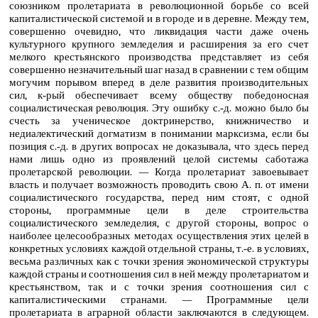
союзником пролетариата в революционной борьбе со всей
капиталистической системой и в городе и в деревне. Между тем,
совершенно очевидно, что ликвидация части даже очень
культурного крупного земледелия и расширения за его счет
мелкого крестьянского производства представляет из себя
совершенно незначительный шаг назад в сравнении с тем общим
могучим порывом вперед в деле развития производительных
сил, к‑рый обеспечивает всему обществу победоносная
социалистическая революция. Эту ошибку с.‑д. можно было бы
счесть за ученическое доктринерство, книжничество и
недиалектический догматизм в понимании марксизма, если бы
позиция с.‑д. в других вопросах не доказывала, что здесь перед
нами лишь одно из проявлений целой системы саботажа
пролетарской революции. — Когда пролетариат завоевывает
власть и получает возможность проводить свою А. п. от имени
социалистического государства, перед ним стоят, с одной
стороны, программные цели в деле строительства
социалистического земледелия, с другой стороны, вопрос о
наиболее целесообразных методах осуществления этих целей в
конкретных условиях каждой отдельной страны, т.‑е. в условиях,
весьма различных как с точки зрения экономической структуры
каждой страны и соотношения сил в ней между пролетариатом и
крестьянством, так и с точки зрения соотношения сил с
капиталистическими странами. — Программные цели
пролетариата в аграрной области заключаются в следующем.