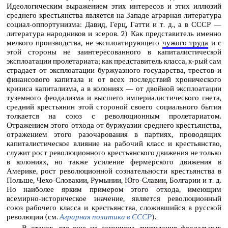
Идеологическим выражением этих интересов и этих иллюзий
среднего крестьянства является на Западе аграрная литература
социал-оппортунизма: Давид, Герц, Гатти и т. д., а в СССР —
литература народников и эсеров. 2) Как представитель именно
мелкого производства, не эксплоатирующего
чужого труда
и с
этой стороны не заинтересованного в капиталистической
эксплоатации пролетариата; как представитель класса, к‑рый сам
страдает от эксплоатации буржуазного государства, трестов и
финансового капитала и от всех последствий хронического
кризиса капитализма, а в колониях — от двойной эксплоатации
туземного феодализма и высшего империалистического гнета,
средний крестьянин этой стороной своего социального бытия
толкается на союз с революционным пролетариатом.
Отражением этого отхода от буржуазии среднего крестьянства,
отражением этого разочарования в партиях, проводящих
капиталистическое влияние на рабочий класс и крестьянство,
служит рост революционного крестьянского движения не только
в колониях, но также усиление фермерского движения в
Америке, рост революционной сознательности крестьянства в
Польше, Чехо-Словакии, Румынии,
Юго-Славии
, Болгарии и т. д.
Но наиболее ярким примером этого отхода, имеющим
всемирно-историческое значение, является революционный
союз рабочего класса и крестьянства, сложившийся в русской
революции (см.
Аграрная политика в СССР
).
В станах, где еще не закончена ликвидация феодальных