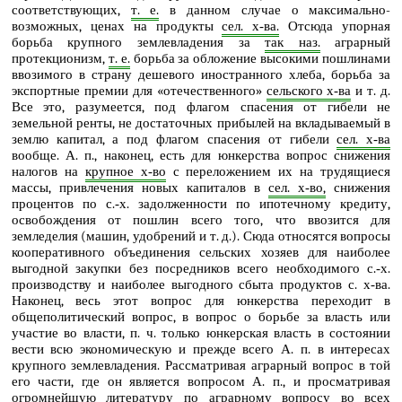
соответствующих,
т. е.
в данном случае о максимально-
возможных, ценах на продукты
сел. х‑ва.
Отсюда упорная
борьба крупного землевладения за
так наз.
аграрный
протекционизм,
т. е.
борьба за обложение высокими пошлинами
ввозимого в страну дешевого иностранного хлеба, борьба за
экспортные премии для «отечественного»
сельского х‑ва
и т. д.
Все это, разумеется, под флагом спасения от гибели не
земельной ренты, не достаточных прибылей на вкладываемый в
землю капитал, а под флагом спасения от гибели
сел. х‑ва
вообще. А. п., наконец, есть для юнкерства вопрос снижения
налогов на
крупное х‑во
с переложением их на трудящиеся
массы, привлечения новых капиталов в
сел. х‑во,
снижения
процентов по с.‑х. задолженности по ипотечному кредиту,
освобождения от пошлин всего того, что ввозится для
земледелия (машин, удобрений и т. д.). Сюда относятся вопросы
кооперативного объединения сельских хозяев для наиболее
выгодной закупки без посредников всего необходимого с.‑х.
производству и наиболее выгодного сбыта продуктов с. х‑ва.
Наконец, весь этот вопрос для юнкерства переходит в
общеполитический вопрос, в вопрос о борьбе за власть или
участие во власти, п. ч. только юнкерская власть в состоянии
вести всю экономическую и прежде всего А. п. в интересах
крупного землевладения. Рассматривая аграрный вопрос в той
его части, где он является вопросом А. п., и просматривая
огромнейшую литературу по аграрному вопросу во всех