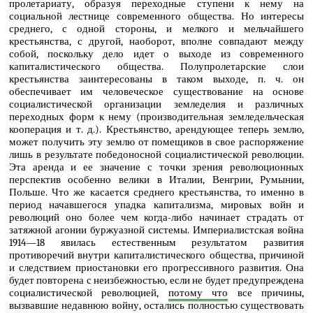
пролетариату, образуя переходные ступени к нему на
социальной лестнице современного общества. Но интересы
среднего, с одной стороны, и мелкого и мельчайшего
крестьянства, с другой, наоборот, вполне совпадают между
собой, поскольку дело идет о выходе из современного
капиталистического общества. Полупролетарские слои
крестьянства заинтересованы в таком выходе, п. ч. он
обеспечивает им человеческое существование на основе
социалистической организации земледелия и различных
переходных форм к нему (производительная земледельческая
кооперация и т. д.). Крестьянство, арендующее теперь землю,
может получить эту землю от помещиков в свое распоряжение
лишь в результате победоносной социалистической революции.
Эта аренда и ее значение с точки зрения революционных
перспектив особенно велики в Италии, Венгрии, Румынии,
Польше. Что же касается среднего крестьянства, то именно в
период начавшегося упадка капитализма, мировых войн и
революций оно более чем когда-либо начинает страдать от
затяжной агонии буржуазной системы. Империалистская война
1914―18 явилась естественным результатом развития
противоречий внутри капиталистического общества, причиной
и следствием приостановки его прогрессивного развития. Она
будет повторена с неизбежностью, если не будет предупреждена
социалистической революцией,
потому что
все причины,
вызвавшие недавнюю войну, остались полностью существовать