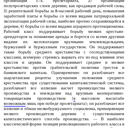
организации с.‑х. пролетариата, 2) организации
полупролетарских слоев деревни, как продавцов рабочей силы,
3) решительной борьбы за 8‑часовой рабочий день, повышения
заработной платы и борьбы со всеми видами патриархальной
эксплоатации рабочей силы, наиболее прочно сохраняющейся в
деревне, 4) борьбы со всеми видами аграрного протекционизма.
Рабочий класс поддерживает борьбу мелких крестьян-
арендаторов за понижение аренды и борется со всеми другими
видами их эксплоатации крупными землевладельцами,
буржуазией и буржуазным государством. Он поддерживает
также борьбу среднего крестьянства с господствующими
классами, всемерно стремясь вырвать его из-под влияния этих
классов и церкви. Он поддерживает среднее и мелкое
крестьянство против грабительской политики трестов и
банковского капитала. Одновременно он разоблачает все
шарлатанские рецепты улучшения положения среднего
крестьянства при существовании капиталистической системы,
разоблачает все иллюзии насчет преимущества мелкого
производства в земледелии над крупным кооперативно-
товарищеским производством (
в
массовом масштабе
возможным
лишь при победе пролетариата); он разоблачает все
иллюзии и обман мелкобуржуазного социализма, примиряющие
мелкого производителя деревни с существованием
капиталистического способа производства. — В наиболее
классической форме позиция революционного рабочего класса в