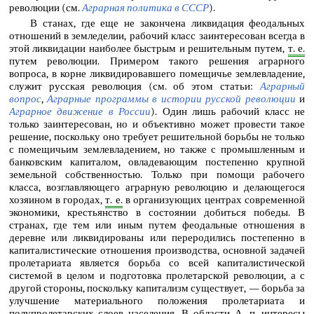
революции (см.
Аграрная политика в СССР
).
В станах, где еще не закончена ликвидация феодальных
отношений в земледелии, рабочий класс заинтересован всегда в
этой ликвидации наиболее быстрым и решительным путем,
т. е.
путем революции. Примером такого решения аграрного
вопроса, в корне ликвидировавшего помещичье землевладение,
служит русская революция (см. об этом статьи:
Аграрный
вопрос
,
Аграрные программы в истории русской революции
и
Аграрное движение в России
). Один лишь рабочий класс не
только заинтересован, но и объективно может провести такое
решение, поскольку оно требует решительной борьбы не только
с помещичьим землевладением, но также с промышленным и
банковским капиталом, овладевающим постепенно крупной
земельной собственностью. Только при помощи рабочего
класса, возглавляющего аграрную революцию и делающегося
хозяином в городах,
т. е.
в организующих центрах современной
экономики, крестьянство в состоянии добиться победы. В
странах, где тем или иным путем феодальные отношения в
деревне или ликвидированы или переродились постепенно в
капиталистические отношения производства, основной задачей
пролетариата является борьба со всей капиталистической
системой в целом и подготовка пролетарской революции, а с
другой стороны, поскольку капитализм существует, — борьба за
улучшение материального положения пролетариата и
полупролетарских слоев населения. В области А. п. интересы