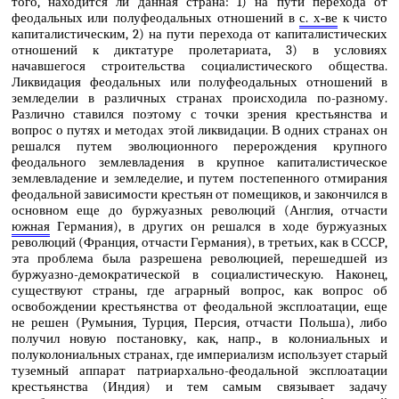
того, находится ли данная страна: 1) на пути перехода от
феодальных или полуфеодальных отношений в
с. х‑ве
к чисто
капиталистическим, 2) на пути перехода от капиталистических
отношений к диктатуре пролетариата, 3) в условиях
начавшегося строительства социалистического общества.
Ликвидация феодальных или полуфеодальных отношений в
земледелии в различных странах происходила по-разному.
Различно ставился поэтому с точки зрения крестьянства и
вопрос о путях и методах этой ликвидации. В одних странах он
решался путем эволюционного перерождения крупного
феодального землевладения в крупное капиталистическое
землевладение и земледелие, и путем постепенного отмирания
феодальной зависимости крестьян от помещиков, и закончился в
основном еще до буржуазных революций (Англия, отчасти
южная
Германия), в других он решался в ходе буржуазных
революций (Франция, отчасти Германия), в третьих, как в СССР,
эта проблема была разрешена революцией, перешедшей из
буржуазно-демократической в социалистическую. Наконец,
существуют страны, где аграрный вопрос, как вопрос об
освобождении крестьянства от феодальной эксплоатации, еще
не решен (Румыния, Турция, Персия, отчасти Польша), либо
получил новую постановку, как, напр., в колониальных и
полуколониальных странах, где империализм использует старый
туземный аппарат патриархально-феодальной эксплоатации
крестьянства (Индия) и тем самым связывает задачу