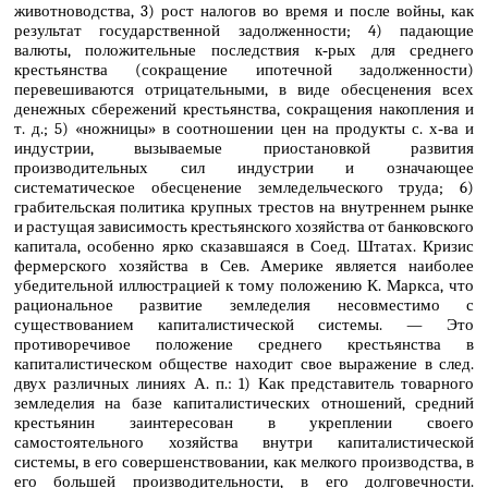
животноводства, 3) рост налогов во время и после войны, как
результат государственной задолженности; 4) падающие
валюты, положительные последствия к‑рых для среднего
крестьянства (сокращение ипотечной задолженности)
перевешиваются отрицательными, в виде обесценения всех
денежных сбережений крестьянства, сокращения накопления и
т. д.; 5) «ножницы» в соотношении цен на продукты с. х‑ва и
индустрии, вызываемые приостановкой развития
производительных сил индустрии и означающее
систематическое обесценение земледельческого труда; 6)
грабительская политика крупных трестов на внутреннем рынке
и растущая зависимость крестьянского хозяйства от банковского
капитала, особенно ярко сказавшаяся в Соед. Штатах. Кризис
фермерского хозяйства в Сев. Америке является наиболее
убедительной иллюстрацией к тому положению К. Маркса, что
рациональное развитие земледелия несовместимо с
существованием капиталистической системы. — Это
противоречивое положение среднего крестьянства в
капиталистическом обществе находит свое выражение в след.
двух различных линиях А. п.: 1) Как представитель товарного
земледелия на базе капиталистических отношений, средний
крестьянин заинтересован в укреплении своего
самостоятельного хозяйства внутри капиталистической
системы, в его совершенствовании, как мелкого производства, в
его большей производительности, в его долговечности.