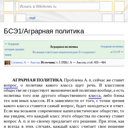
ещё
БСЭ1/Аграрная политика
Перейти
Перейти
←
Аграрная
Аграрная политика
Аграрная политика
к
к
история средних
Большая советская энциклопедия (1-е издание)
в СССР
→
навигации
поиску
веков
Словник
:
А — Аколла
.
Источник:
т. I (1926): А — Аколла, стлб. 455—464
АГРАРНАЯ ПОЛИТИКА.
Проблема А. п. сейчас же ставит
вопрос,
о политике какого класса идет речь. В классовом
обществе не существует экономической политики вообще, а есть
политика того или другого общественного
класса,
либо блока
тех или иных классов. И в зависимости от того, с точки зрения
какого класса ставится самый вопрос, будет находиться и ответ.
Если мы возьмем современное капиталистическое общество, то
мы увидим, что каждый класс этого общества по-своему ставит
вопрос А. п. и по-своему предлагает его решение. При этом, как
и всегда в этих случаях, каждый класс считает свое решение