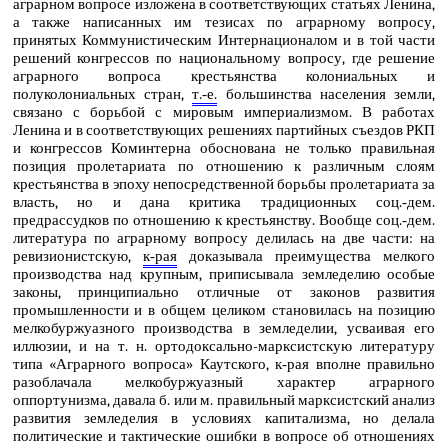
аграрном вопросе изложена в соответствующих статьях Ленина,
а также написанных им тезисах по аграрному вопросу,
принятых Коммунистическим Интернационалом и в той части
решений конгрессов по национальному вопросу, где решение
аграрного вопроса крестьянства колониальных и
полуколониальных стран,
т.‑е.
большинства населения земли,
связано с борьбой с мировым империализмом. В работах
Ленина и в соответствующих решениях партийных съездов РКП
и конгрессов Коминтерна обоснована не только правильная
позиция пролетариата по отношению к различным слоям
крестьянства в эпоху непосредственной борьбы пролетариата за
власть, но и дана критика традиционных соц.‑дем.
предрассудков по отношению к крестьянству. Вообще соц.‑дем.
литература по аграрному вопросу делилась на две части: на
ревизионистскую,
к‑рая
доказывала преимущества мелкого
производства над крупным, приписывала земледелию особые
законы, принципиально отличные от законов развития
промышленности и в общем целиком становилась на позицию
мелкобуржуазного производства в земледелии, усваивая его
иллюзии, и на т. н. ортодоксально-марксистскую литературу
типа «Аграрного вопроса» Каутского, к‑рая вполне правильно
разоблачала мелкобуржуазный характер аграрного
оппортунизма, давала б. или м. правильный марксистский анализ
развития земледелия в условиях капитализма, но делала
политические и тактические ошибки в вопросе об отношениях