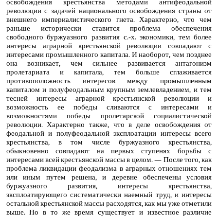
освобождения крестьянства методами антифеодальной
революции с задачей национального освобождения страны от
внешнего империалистического гнета. Характерно, что чем
раньше исторически ставится проблема обеспечения
свободного буржуазного развития с.‑х. экономики, тем более
интересы аграрной крестьянской революции совпадают с
интересами промышленного капитала. И наоборот, чем позднее
она возникает, чем сильнее развивается антагонизм
пролетариата и капитала, тем больше сглаживается
противоположность интересов между промышленным
капиталом и полуфеодальным крупным землевладением, и тем
тесней интересы аграрной крестьянской революции и
возможность ее победы сливаются с интересами и
возможностями победы пролетарской социалистической
революции. Характерно также, что в деле освобождения от
феодальной и полуфеодальной эксплоатации интересы всего
крестьянства, в том числе буржуазного крестьянства,
обыкновенно совпадают на первых ступенях борьбы с
интересами всей крестьянской массы в целом. — После того, как
проблема ликвидации феодализма в аграрных отношениях тем
или иным путем решена, и деревне обеспечены условия
буржуазного развития, интересы крестьянства,
эксплоатирующего систематически наемный труд, и интересы
остальной крестьянской массы расходятся, как мы уже отметили
выше. Но в то же время существует и известное различие