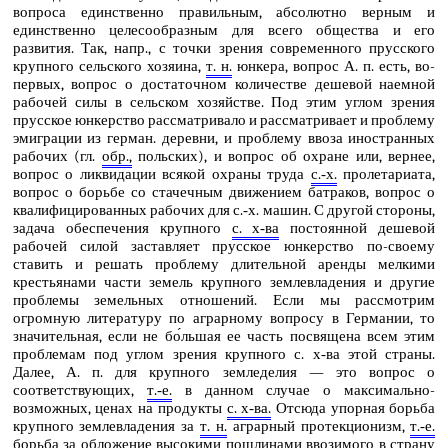
вопроса единственно правильным, абсолютно верным и
единственно целесообразным для всего общества и его
развития. Так, напр., с точки зрения современного прусского
крупного сельского хозяина,
т. н.
юнкера, вопрос А. п. есть, во-
первых, вопрос о достаточном количестве дешевой наемной
рабочей силы в сельском хозяйстве. Под этим углом зрения
прусское юнкерство рассматривало и рассматривает и проблему
эмиграции из герман. деревни, и проблему ввоза иностранных
рабочих (гл.
обр.,
польских), и вопрос об охране или, вернее,
вопрос о ликвидации всякой охраны труда
с.‑х.
пролетариата,
вопрос о борьбе со стачечным движением батраков, вопрос о
квалифицированных рабочих для с.‑х. машин. С другой стороны,
задача обеспечения крупного
с. х‑ва
постоянной дешевой
рабочей силой заставляет прусское юнкерство по-своему
ставить и решать проблему длительной аренды мелкими
крестьянами части земель крупного землевладения и другие
проблемы земельных отношений. Если мы рассмотрим
огромную литературу по аграрному вопросу в Германии, то
значительная, если не бо́льшая ее часть посвящена всем этим
проблемам под углом зрения крупного с. х‑ва этой страны.
Далее, А. п. для крупного земледелия — это вопрос о
соответствующих,
т.‑е.
в данном случае о максимально-
возможных, ценах на продукты
с. х‑ва.
Отсюда упорная борьба
крупного землевладения за
т. н.
аграрный протекционизм,
т.‑е.
борьба за обложение высокими пошлинами ввозимого в страну