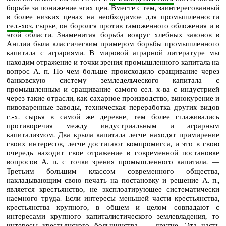
борьбе за понижение этих цен. Вместе с тем, заинтересованный
в более низких ценах на необходимое для промышленности
сел.‑хоз.
сырье, он боролся против таможенного обложения и в
этой области. Знаменитая борьба вокруг хлебных законов в
Англии была классическим примером борьбы промышленного
капитала с аграриями. В мировой аграрной литературе мы
находим отражение и точки зрения промышленного капитала на
вопрос А. п. Но чем больше происходило сращивание через
банковскую систему земледельческого капитала с
промышленным и сращивание самого
сел. х‑ва
с индустрией
через такие отрасли, как сахарное производство, винокурение и
пивоваренные заводы, техническая переработка других видов
с.‑х. сырья в самой же деревне, тем более сглаживались
противоречия между индустриальным и аграрным
капитализмом. Два крыла капитала легче находят примирение
своих интересов, легче достигают компромисса, и это в свою
очередь находит свое отражение в современной постановке
вопросов А. п. с точки зрения промышленного капитала. —
Третьим большим классом современного общества,
накладывающим свою печать на постановку и решение А. п.,
является крестьянство, не эксплоатирующее систематически
наемного труда. Если интересы меньшей части крестьянства,
крестьянства крупного, в общем и целом совпадают с
интересами крупного капиталистического землевладения, то
интересы крестьянского большинства — другие. Эта часть