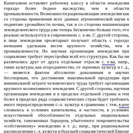
Капитализм оставляет рабочему классу в области земледелия
гораздо более бедное наследство, чем в области
промышленности. Возможности рационализации земледелия как
со стороны применения всех данных агрономической науки к
поднятию урожайности почвы, так и со стороны машинизации
земледельческого труда уже теперь бесконечно больше того, что
реально используется в современном с. х‑ве. С другой стороны,
в лице земледелия пролетариат получает область с гораздо
меньшим удельным весом крупного хозяйства, чем в
промышленности. Но научная организация земледелия при
социализме требует перестройки всей его структуры. Как бы ни
различались друг от друга отдельные отрасли
с. х‑ва
, напр.,
такие культуры, как огородничество, от зерновых культур и т. д.,
— является фактом абсолютно доказанным и научно
бесспорным, что достижение максимальной продукции при
минимальной затрате человеческого труда требует организации
крупного коллективного земледелия. С другой стороны, научная
организация земледелия и в пределах отдельной страны и тем
более в пределах ряда социалистических стран будет требовать
иного перераспределения с.‑х. культур в сравнении с тем,
к‑рое
сложилось в условиях капитализма, в частности, в условиях
искусственной обособленности отдельных национальных
хозяйств, таможенных барьеров, убыточного покровительства
«собственному» земледелию и т. д.; напр., при рациональном
распределении с.-х. культур в будущей социалистической Европе