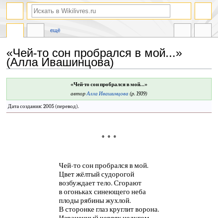
ещё
«Чей-то сон пробрался в мой...»
(Алла Ивашинцова)
Перейти
Перейти
«Чей-то сон пробрался в мой...»
к
к
автор
Алла Ивашинцова
(р. 1939)
навигации
поиску
Дата создания: 2005 (перевод).
* * *
Чей-то сон пробрался в мой.
Цвет жёлтый судорогой
возбуждает тело. Сгорают
в огоньках синеющего неба
плоды рябины жухлой.
В сторонке глаз круглит ворона.