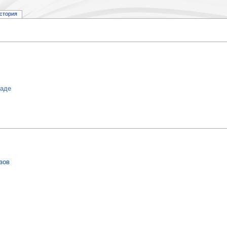
стория
ладе
зов