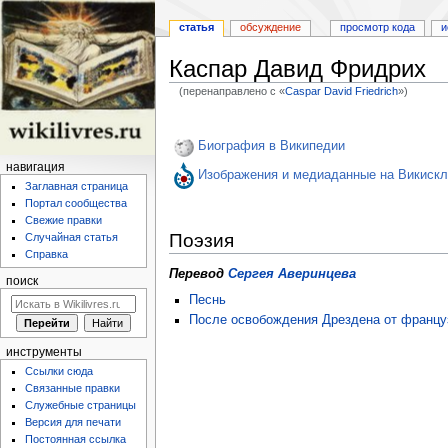
статья
обсуждение
просмотр кода
и
Каспар Давид Фридрих
(перенаправлено с «
Caspar David Friedrich
»)
Перейти
Перейти
к
к
Биография в Википедии
навигации
поиску
навигация
Изображения и медиаданные на Викиск
Заглавная страница
Портал сообщества
Свежие правки
Поэзия
Случайная статья
Справка
Перевод
Сергея Аверинцева
поиск
Песнь
После освобождения Дрездена от францу
инструменты
Ссылки сюда
Связанные правки
Служебные страницы
Версия для печати
Постоянная ссылка