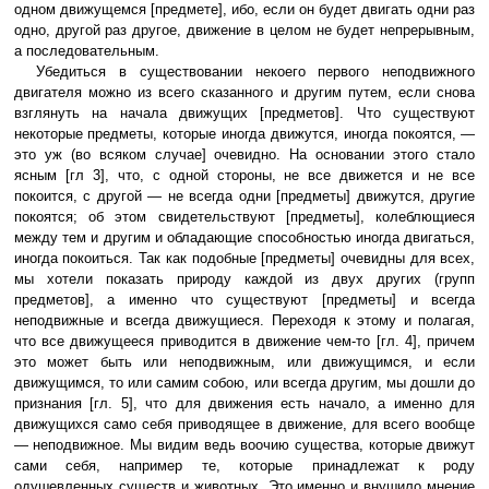
одном движущемся [предмете], ибо, если он будет двигать одни раз
одно, другой раз другое, движение в целом не будет непрерывным,
а последовательным.
Убедиться в существовании некоего первого неподвижного
двигателя можно из всего сказанного и другим путем, если снова
взглянуть на начала движущих [предметов]. Что существуют
некоторые предметы, которые иногда движутся, иногда покоятся, —
это уж (во всяком случае] очевидно. На основании этого стало
ясным [гл 3], что, с одной стороны, не все движется и не все
покоится, с другой — не всегда одни [предметы] движутся, другие
покоятся; об этом свидетельствуют [предметы], колеблющиеся
между тем и другим и обладающие способностью иногда двигаться,
иногда покоиться. Так как подобные [предметы] очевидны для всех,
мы хотели показать природу каждой из двух других (групп
предметов], а именно что существуют [предметы] и всегда
неподвижные и всегда движущиеся. Переходя к этому и полагая,
что все движущееся приводится в движение чем-то [гл. 4], причем
это может быть или неподвижным, или движущимся, и если
движущимся, то или самим собою, или всегда другим, мы дошли до
признания [гл. 5], что для движения есть начало, а именно для
движущихся само себя приводящее в движение, для всего вообще
— неподвижное. Мы видим ведь воочию существа, которые движут
сами себя, например те, которые принадлежат к роду
одушевленных существ и животных. Это именно и внушило мнение