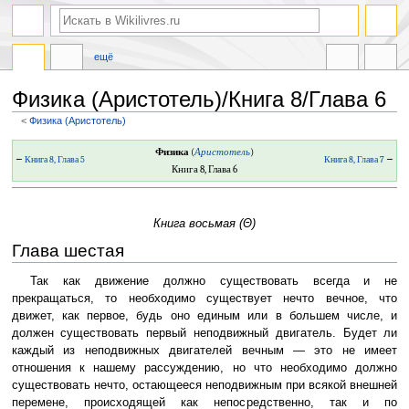
ещё
Физика (Аристотель)/Книга 8/Глава 6
<
Физика (Аристотель)
Перейти
Перейти
Физика
(
Аристотель
)
←
Книга 8, Глава 5
Книга 8, Глава 7
→
к
к
Книга 8, Глава 6
навигации
поиску
Книга восьмая (Θ)
Глава шестая
Так как движение должно существовать всегда и не
прекращаться, то необходимо существует нечто вечное, что
движет, как первое, будь оно единым или в большем числе, и
должен существовать первый неподвижный двигатель. Будет ли
каждый из неподвижных двигателей вечным — это не имеет
отношения к нашему рассуждению, но что необходимо должно
существовать нечто, остающееся неподвижным при всякой внешней
перемене, происходящей как непосредственно, так и по