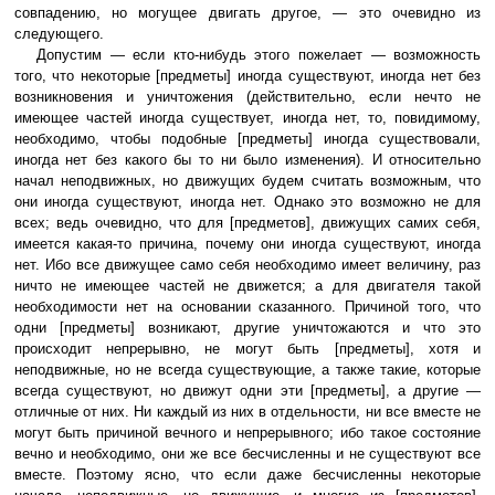
совпадению, но могущее двигать другое, — это очевидно из
следующего.
Допустим — если кто-нибудь этого пожелает — возможность
того, что некоторые [предметы] иногда существуют, иногда нет без
возникновения и уничтожения (действительно, если нечто не
имеющее частей иногда существует, иногда нет, то, повидимому,
необходимо, чтобы подобные [предметы] иногда существовали,
иногда нет без какого бы то ни было изменения). И относительно
начал неподвижных, но движущих будем считать возможным, что
они иногда существуют, иногда нет. Однако это возможно не для
всех; ведь очевидно, что для [предметов], движущих самих себя,
имеется какая-то причина, почему они иногда существуют, иногда
нет. Ибо все движущее само себя необходимо имеет величину, раз
ничто не имеющее частей не движется; а для двигателя такой
необходимости нет на основании сказанного. Причиной того, что
одни [предметы] возникают, другие уничтожаются и что это
происходит непрерывно, не могут быть [предметы], хотя и
неподвижные, но не всегда существующие, а также такие, которые
всегда существуют, но движут одни эти [предметы], а другие —
отличные от них. Ни каждый из них в отдельности, ни все вместе не
могут быть причиной вечного и непрерывного; ибо такое состояние
вечно и необходимо, они же все бесчисленны и не существуют все
вместе. Поэтому ясно, что если даже бесчисленны некоторые