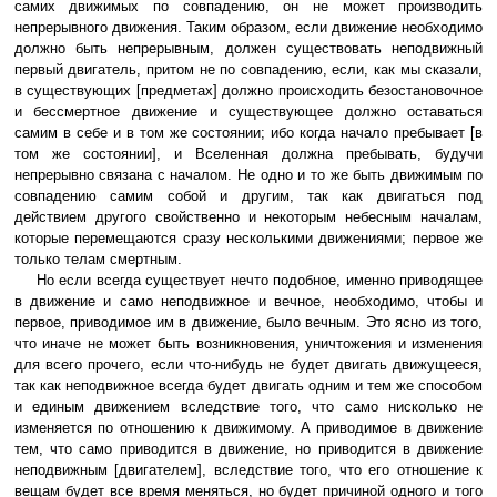
самих движимых по совпадению, он не может производить
непрерывного движения. Таким образом, если движение необходимо
должно быть непрерывным, должен существовать неподвижный
первый двигатель, притом не по совпадению, если, как мы сказали,
в существующих [предметах] должно происходить безостановочное
и бессмертное движение и существующее должно оставаться
самим в себе и в том же состоянии; ибо когда начало пребывает [в
том же состоянии], и Вселенная должна пребывать, будучи
непрерывно связана с началом. Не одно и то же быть движимым по
совпадению самим собой и другим, так как двигаться под
действием другого свойственно и некоторым небесным началам,
которые перемещаются сразу несколькими движениями; первое же
только телам смертным.
Но если всегда существует нечто подобное, именно приводящее
в движение и само неподвижное и вечное, необходимо, чтобы и
первое, приводимое им в движение, было вечным. Это ясно из того,
что иначе не может быть возникновения, уничтожения и изменения
для всего прочего, если что-нибудь не будет двигать движущееся,
так как неподвижное всегда будет двигать одним и тем же способом
и единым движением вследствие того, что само нисколько не
изменяется по отношению к движимому. А приводимое в движение
тем, что само приводится в движение, но приводится в движение
неподвижным [двигателем], вследствие того, что его отношение к
вещам будет все время меняться, но будет причиной одного и того