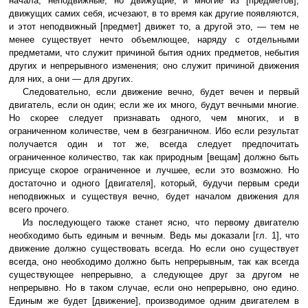
начала, неподвижные, но движущие, и многие из [предметов],
движущих самих себя, исчезают, в то время как другие появляются,
и этот неподвижный [предмет] движет то, а другой это, — тем не
менее существует нечто объемлющее, наряду с отдельными
предметами, что служит причиной бытия одних предметов, небытия
других и непрерывного изменения; оно служит причиной движения
для них, а они — для других.
Следовательно, если движение вечно, будет вечен и первый
двигатель, если он один; если же их много, будут вечными многие.
Но скорее следует признавать одного, чем многих, и в
ограниченном количестве, чем в безграничном. Ибо если результат
получается один и тот же, всегда следует предпочитать
ограниченное количество, так как природным [вещам] должно быть
присуще скорое ограниченное и лучшее, если это возможно. Но
достаточно и одного [двигателя], который, будучи первым среди
неподвижных и существуя вечно, будет началом движения для
всего прочего.
Из последующего также станет ясно, что первому двигателю
необходимо быть единым и вечным. Ведь мы доказали [гл. 1], что
движение должно существовать всегда. Но если оно существует
всегда, оно необходимо должно быть непрерывным, так как всегда
существующее непрерывно, а следующее друг за другом не
непрерывно. Но в таком случае, если оно непрерывно, оно едино.
Единым же будет [движение], производимое одним двигателем в