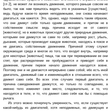
[гл 2], не может ли возникать движение, которого раньше совсем не
было, так как нам пришлось видеть это в указанных [существах];
ведь будучи какое-то время неподвижными, они снова начинают
двигаться, как кажется. Это, однако, надо понимать таким образом,
что они движут себя только одним движением, и притом не в
собственном смысле: ведь причина исходит не от самого
[животного], но в животных происходят другие природные движения,
которыми они движутся не сами по себе, например рост, убыль,
дыхание, которые производит каждое животное, находясь в покое и
не двигаясь собственным движением. Причиной этому служит
окружающая среда и многое из того, что входит внутрь, например
для некоторых [животных] пища, так как при переваривании ее они
спят, при распределении ее пробуждаются и приводят себя в
движение, причем первое начало движения находится вовне.
Поэтому они и не двигаются непрерывно сами собой, ибо есть иной
двигатель, движимый сам и изменяющийся в отношении всего, что
движет само себя. Во всех этих случаях первый двигатель и
причина самодвижения движутся, но только по совпадению, а
именно тело изменяет свое место, следовательно, и то, что
находится в теле, и то, что движет само себя как бы с помощью
рычага.
Из этого можно почерпнуть уверенность, что, если существует
какой-нибудь из двигателей, хотя неподвижных, но движущих и