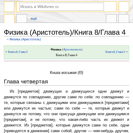
ещё
Физика (Аристотель)/Книга 8/Глава 4
<
Физика (Аристотель)
Перейти
Перейти
Физика
(
Аристотель
)
←
Книга 8, Глава 3
Книга 8, Глава 5
→
к
к
Книга 8, Глава 4
навигации
поиску
Книга восьмая (Θ)
Глава четвертая
Из [предметов] движущих и движущихся одни движут и
движутся по совпадению, другие сами по себе: по совпадению —
те, которые связаны с движущими или движущимися [предметами]
или движутся их частью; сами по себе — те, которые движут и
движутся не потому, что они присущи движущим или движущимся
[предметам], и не потому, что какая-либо часть их движет и
движется. Из [предметов], которые движутся сами по себе, одни
[приводятся в движение] сами собой, другие — чем-нибудь другим;