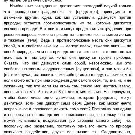
путем целое движет само себя.
Наибольшие затруднения доставляет последний случай только
что проведенного разделения: из [предметов], приводимых в
движение другим, одни, как мы установили, движутся против
природы; остается противопоставить им те, которые движутся
согласно природе. Вот они-то и могут представить затруднение при
решении вопроса, чем они приводятся в движение, например легкие
и тяжелые [тела]. Ведь в противоположные места они движутся
силой, а в свойственные им — легкое вверх, тяжелое вниз — по
своей природе; а чем они приводятся в движение — это еще не так
ясно, как в том случае, когда они движутся против природы.
Сказать, что они движутся сами собой, невозможно, ибо это
свойственно живым и одушевленным [существам], и они могли бы
[в этом случае] остановить сами себя (я имею в виду, например, что
если кто-то есть причина хождения для самого себя, то, значит, и не
хождения), так что если бы огонь сам собою мог нестись вверх,
ясно, что он мог бы сам собою двигаться и вниз. Но неразумно,
чтобы было лишь одно движение, которым [предметы] могут
двигаться, если они движут сами себя. Далее, как может нечто
непрерывное и сросшееся двигать само себя? Поскольку оно едино
и непрерывно не вследствие соприкосновения, постольку оно не
может испытывать воздействия [со стороны самого себя], но,
поскольку оно разделено, постольку одна его часть по природе
оказывает воздействие, другая испытывает его. Следовательно,