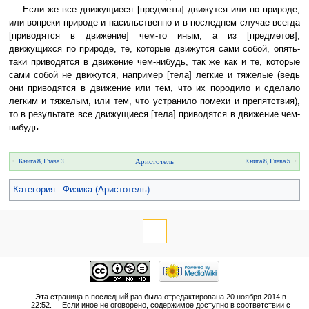
Если же все движущиеся [предметы] движутся или по природе,
или вопреки природе и насильственно и в последнем случае всегда
[приводятся в движение] чем-то иным, а из [предметов],
движущихся по природе, те, которые движутся сами собой, опять-
таки приводятся в движение чем-нибудь, так же как и те, которые
сами собой не движутся, например [тела] легкие и тяжелые (ведь
они приводятся в движение или тем, что их породило и сделало
легким и тяжелым, или тем, что устранило помехи и препятствия),
то в результате все движущиеся [тела] приводятся в движение чем-
нибудь.
←
Книга 8, Глава 3
Аристотель
Книга 8, Глава 5
→
Категория
:
Физика (Аристотель)
Эта страница в последний раз была отредактирована 20 ноября 2014 в
22:52.
Если иное не оговорено, содержимое доступно в соответствии с