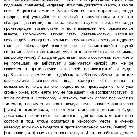
подобные [предметы], например что огонь движется кверху, а земля
вниз. В разном смысле [употребляется это выражение, когда
говорят, что] учащийся есть ученый в возможности и тот, кто
обладает [знаниями], но не занимается наукой; всегда же, когда
производящее воздействие и испытывающее его оказываются
вместе, возможность может стать деятельностью, например
обучающийся из одного состояния возможности переходит в другое
(так как обладающий знанием, но не занимающийся наукой
является в известном смысле ученым в возможности, но не таким,
как до обучения). И когда он достигает такого состояния, если ничто
не помешает, он действует и занимается наукой; или же он
окажется в противоречии [со своей возможностью] и будет
пребывать в невежестве. Подобным же образом обстоит дело и с
физическими [процессами]: ведь холодное есть теплое в
возможности; когда же оно подвергнется превращению, оно уже
огонь и жжет, если ничто ему не помешает и не воспрепятствует. То
же относится и к тяжелому и легкому, так как легкое возникает из
тяжелого, например из воды воздух: ведь вначале оно таково
[лишь] в возможности, но вот уже становится легким и будет
действовать, если ничто не помешает. Деятельность легкого тела
состоит в том, чтобы оказаться в некотором месте, а именно
наверху; если оно находится в противоположном месте, [внизу], то
[это значит, что] ему что-то препятствует И так же обстоит дело с