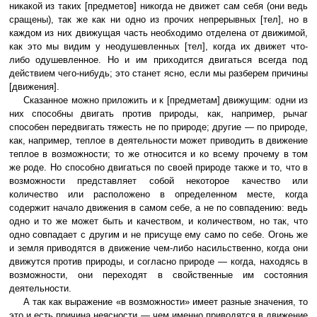
никакой из таких [предметов] никогда не движет сам себя (они ведь
сращены), так же как ни одно из прочих непрерывных [тел], но в
каждом из них движущая часть необходимо отделена от движимой,
как это мы видим у неодушевленных [тел], когда их движет что-
либо одушевленное. Но и им приходится двигаться всегда под
действием чего-нибудь; это станет ясно, если мы разберем причины
[движения].
Сказанное можно приложить и к [предметам] движущим: одни из
них способны двигать против природы, как, например, рычаг
способен передвигать тяжесть не по природе; другие — по природе,
как, например, теплое в деятельности может приводить в движение
теплое в возможности; то же относится и ко всему прочему в том
же роде. Но способно двигаться по своей природе также и то, что в
возможности представляет собой некоторое качество или
количество или расположено в определенном месте, когда
содержит начало движения в самом себе, а не по совпадению: ведь
одно и то же может быть и качеством, и количеством, но так, что
одно совпадает с другим и не присуще ему само по себе. Огонь же
и земля приводятся в движение чем-либо насильственно, когда они
движутся против природы, и согласно природе — когда, находясь в
возможности, они переходят в свойственные им состояния
деятельности.
А так как выражение «в возможности» имеет разные значения, то
это и есть причина неясности — чем именно приводятся в движение