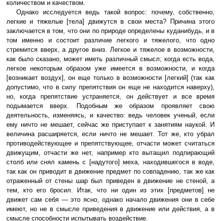
количеством и качеством.
Однако исследуется ведь такой вопрос: почему, собственно,
легкие и тяжелые [тела] движутся в свои места? Причина этого
заключается в том, что они по природе определены куданибудь, и в
том именно и состоит различие легкого и тяжелого, что одно
стремится вверх, а другое вниз. Легкое и тяжелое в возможности,
как было сказано, может иметь различный смысл; когда есть вода,
легкое некоторым образом уже имеется в возможности, и когда
[возникает воздух], он еще только в возможности [легкий] (так как
допустимо, что в силу препятствия он еще не находится наверху),
но, когда препятствие устраняется, он действует и все время
подымается вверх. Подобным же образом проявляет свою
деятельность, изменяясь, и качество: ведь человек ученый, если
ему ничто не мешает, сейчас же приступает к занятиям наукой. И
величина расширяется, если ничто не мешает. Тот же, кто убрал
противодействующее и препятствующее, отчасти может считаться
движущим, отчасти же нет, например кто вытащил подпирающий
столб или снял камень с [надутого] меха, находившегося в воде,
так как он приводит в движение предмет по совпадению, так же как
отраженный от стены шар был приведен в движение не стеной, а
тем, кто его бросил. Итак, что ни один из этих [предметов] не
движет сам себя — это ясно, однако начало движения они в себе
имеют, но не в смысле приведения в движение или действия, а в
смысле способности испытывать воздействие.