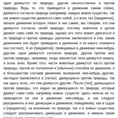
одни движутся по природе, другие насильственно и против
природы. Ведь то, что приводится в движение самим собою,
движется согласно природе (например, каждое живое существо, так
как живое существо движется само собой, а о всех тех [предметах],
начало движения которых лежит в них самих, мы говорим, что они
движутся согласно своей природе; поэтому животное в целом
движет само себя по природе, однако его тело может двигаться и
по природе и против природы; различие заключается в том, каким
движением оно будет приведено в движение и из какого элемента
оно состоит). А из (предметов), приводимых в движение чем-нибудь
другим, одни движутся согласно природе, другие против нее;
против природы, например, когда землистые тела движутся кверху,
а огонь вниз. Кроме того, части животных движутся часто против
природы, против их положения и [обычных] способов их движения; и
в большинстве случаев движение, вызванное чем-нибудь другим,
наглядно проявляется в (телах), движущихся против природы, так
как здесь ясно, что они движутся другим. После [тел], движущихся
против природы, это видно на движущихся по природе, которые
движут сами себя, например живых существ: здесь неясно не то,
приводятся ли они в движение чем-нибудь, а как следует
разграничить в них движущее и движимое; повидимому, как в судах
и [предметах], не возникших по природе, так и в живых существах
следует разграничивать движущее и движимое, и именно таким