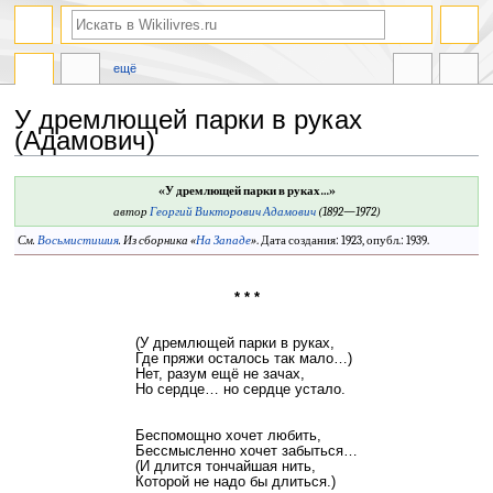
ещё
У дремлющей парки в руках
(Адамович)
Перейти
Перейти
«У дремлющей парки в руках…»
к
к
автор
Георгий Викторович Адамович
(1892—1972)
навигации
поиску
См.
Восьмистишия
.
Из сборника «
На Западе
»
. Дата создания: 1923, опубл.: 1939.
* * *
(У дремлющей парки в руках,
Где пряжи осталось так мало…)
Нет, разум ещё не зачах,
Но сердце… но сердце устало.
Беспомощно хочет любить,
Бессмысленно хочет забыться…
(И длится тончайшая нить,
Которой не надо бы длиться.)