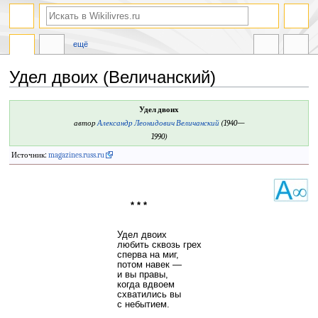
ещё
Удел двоих (Величанский)
Перейти
Перейти
Удел двоих
к
к
автор
Александр Леонидович Величанский
(1940—
навигации
поиску
1990)
Источник:
magazines.russ.ru
* * *
Удел двоих
любить сквозь грех
сперва на миг,
потом навек —
и вы правы,
когда вдвоем
схватились вы
с небытием.