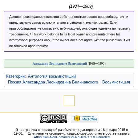
(1984—1989)
Данное произведение является собственностью своего правообладателя и
представлено здесь исключительно в ознакомительных целях. Если
правообладатель не согласен с публикацией, она будет удалена по первому
требованию. / This work belongs to its legal owner and presented here for
informational purposes only. If the owner does not agree with the publication, it will
be removed upon request.
Александр Леонидович Величанский
(1940—1990)
Категории
:
Антология восьмистиший
Поэзия Александра Леонидовича Величанского
Восьмистишия
Эта страница в последний раз была отредактирована 16 января 2015 в
19:06.
Если иное не оговорено, содержимое доступно в соответствии с
Attribution-NonCommercial-NoDerivs 3.0 Unported