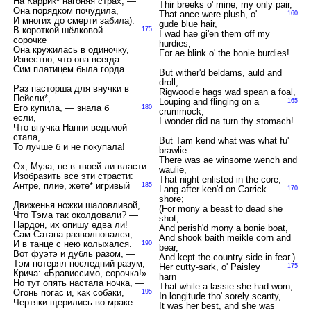
На Каррик* нагоняя страх, —
Thir breeks o' mine, my only pair,
Она порядком почудила,
That ance were plush, o'
160
И многих до смерти забила).
gude blue hair,
В короткой шёлковой
175
I wad hae gi'en them off my
сорочке
hurdies,
Она кружилась в одиночку,
For ae blink o' the bonie burdies!
Известно, что она всегда
Сим платицем была горда.
But wither'd beldams, auld and
droll,
Раз пасторша для внучки в
Rigwoodie hags wad spean a foal,
Пейсли*,
Louping and flinging on a
165
Его купила, — знала б
180
crummock,
если,
I wonder did na turn thy stomach!
Что внучка Нанни ведьмой
стала,
But Tam kend what was what fu'
То лучше б и не покупала!
brawlie:
There was ae winsome wench and
Ох, Муза, не в твоей ли власти
waulie,
Изобразить все эти страсти:
That night enlisted in the core,
Антре, плие, жете* игривый
185
Lang after ken'd on Carrick
170
—
shore;
Движенья ножки шаловливой,
(For mony a beast to dead she
Что Тэма так околдовали? —
shot,
Пардон, их опишу едва ли!
And perish'd mony a bonie boat,
Сам Сатана разволновался,
And shook baith meikle corn and
И в танце с нею колыхался.
190
bear,
Вот фуэтэ и дубль разом, —
And kept the country-side in fear.)
Тэм потерял последний разум,
Her cutty-sark, o' Paisley
175
Крича: «Брависсимо, сорочка!»
harn
Но тут опять настала ночка, —
That while a lassie she had worn,
Огонь погас и, как собаки,
195
In longitude tho' sorely scanty,
Чертяки щерились во мраке.
It was her best, and she was