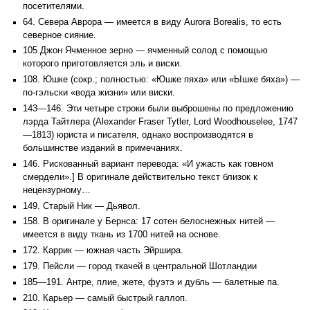
посетителями.
64. Севера Аврора — имеется в виду Aurora Borealis, то есть
северное сияние.
105 Джон Ячменное зерно — ячменный солод с помощью
которого приготовляется эль и виски.
108. Юшке (сокр.; полностью: «Юшке пяха» или «Ышке бяха») —
по-гэльски «вода жизни» или виски.
143—146. Эти четыре строки были выброшены по предложению
лэрда Тайтлера (Alexander Fraser Tytler, Lord Woodhouselee, 1747
—1813) юриста и писателя, однако воспроизводятся в
большинстве изданий в примечаниях.
146. Рискованный вариант перевода: «И ужасть как говном
смердели».] В оригинале действительно текст близок к
нецензурному…
149. Старый Ник — Дьявол.
158. В оригинале у Бернса: 17 сотен белоснежных нитей —
имеется в виду ткань из 1700 нитей на основе.
172. Каррик — южная часть Эйршира.
179. Пейсли — город ткачей в центральной Шотландии
185—191. Антре, плие, жете, фуэтэ и дубль — балетные па.
210. Карьер — самый быстрый галлоп.