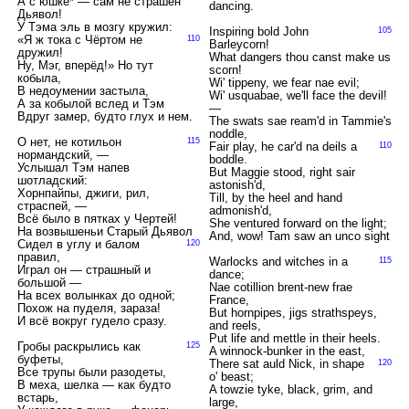
А с юшке* — сам не страшен
dancing.
Дьявол!
У Тэма эль в мозгу кружил:
Inspiring bold John
105
«Я ж тока с Чёртом не
110
Barleycorn!
дружил!
What dangers thou canst make us
Ну, Мэг, вперёд!» Но тут
scorn!
кобыла,
Wi' tippeny, we fear nae evil;
В недоумении застыла,
Wi' usquabae, we'll face the devil!
А за кобылой вслед и Тэм
—
Вдруг замер, будто глух и нем.
The swats sae ream'd in Tammie's
noddle,
О нет, не котильон
115
Fair play, he car'd na deils a
110
нормандский, —
boddle.
Услышал Тэм напев
But Maggie stood, right sair
шотладский:
astonish'd,
Хорнпайпы, джиги, рил,
Till, by the heel and hand
страспей, —
admonish'd,
Всё было в пятках у Чертей!
She ventured forward on the light;
На возвышеньи Старый Дьявол
And, wow! Tam saw an unco sight
Сидел в углу и балом
120
правил,
Warlocks and witches in a
115
Играл он — страшный и
dance;
большой —
Nae cotillion brent-new frae
На всех волынках до одной;
France,
Похож на пуделя, зараза!
But hornpipes, jigs strathspeys,
И всё вокруг гудело сразу.
and reels,
Put life and mettle in their heels.
Гробы раскрылись как
125
A winnock-bunker in the east,
буфеты,
There sat auld Nick, in shape
120
Все трупы были разодеты,
o' beast;
В меха, шелка — как будто
A towzie tyke, black, grim, and
встарь,
large,