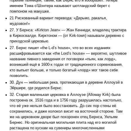
горьким пьяницей, таким, как Бернс его и изобразил. Теперь
именем Тэма о’Шэнтера называют шотландский берет с
помпоном на макушке.
21 Рискованный вариант перевода: «Дерьмо, ракалья,
мудозвон!»
27. У Бернса: «Kirkton Jean» — Жан Кеннеди, владелец трактира
в Киркосвалде. Кирктоном — (от Kirk-town) называли деревню с
приходской церковью.
27. Бернс пишет «the L-d’s house», что во всех изданиях
расшифровывается как «the Lord’s house» — вероятно, шутливое
название пивного заведения от поговорки «пьян, как лорд»,
возникшей ещё в 1600-х годах от традиционного соревнования,
кто выпьет больше, и только богатый «лорд» мог такое себе
позволить.
30. Дун — небольшая река, протекающая в деревне Аллоуэй в
Эйршире, где родился Бернс.
32. Старая маленькая церковка в Аллоуэе (Alloway Kirk) была
построена ок. 1516 года и в 1756 году разрушилась настолько,
что её уже нельзя было восстановить. До сих пор стены её
сохранились, и даже колокол висит на восточной стороне. Там
же на церковном дворе был похоронен отец Бернса, Уильям
Бернес. Но оригинальная могильная плита над его могилой
растащена по кускам на сувениры многочисленными