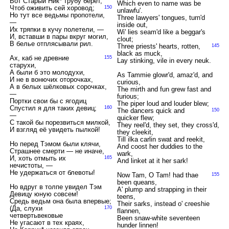
Вот Старый Ник* трубу берёт,
Which even to name was be
Чтоб оживить сей хоровод;
150
unlawfu'.
Но тут все ведьмы пропотели,
Three lawyers' tongues, turn'd
—
inside out,
Их тряпки в кучу полетели, —
Wi' lies seam'd like a beggar's
И, вставши в пары вкруг могил,
clout;
В белье отплясывали рил.
Three priests' hearts, rotten,
145
black as muck,
Ах, каб не древние
155
Lay stinking, vile in every neuk.
старухи,
А были б это молодухи,
As Tammie glowr'd, amaz'd, and
И не в вонючих оторочках,
curious,
А в белых шёлковых сорочках,
The mirth and fun grew fast and
—
furious;
Портки свои бы с ягодиц
The piper loud and louder blew;
Спустил я для таких девиц;
160
The dancers quick and
150
—
quicker flew;
С такой бы порезвиться милкой,
They reel'd, they set, they cross'd,
И взгляд её увидеть пылкой!
they cleekit,
Till ilka carlin swat and reekit,
Но перед Тэмом были клячи,
And coost her duddies to the
Страшнее смерти — не иначе,
wark,
И, хоть отмыть их
165
And linket at it her sark!
нечистоты, —
Не удержаться от блевоты!
Now Tam, O Tam! had thae
155
been queans,
Но вдруг в толпе увидел Тэм
A' plump and strapping in their
Девицу юную совсем!
teens,
Средь ведьм она была впервые;
Their sarks, instead o' creeshie
(Да, слухи
170
flannen,
четвертьвековые
Been snaw-white seventeen
Не угасают в тех краях,
hunder linnen!