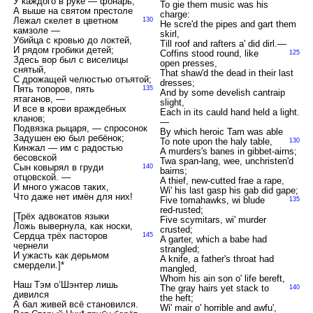
У каждого в руке — фонарь,
To gie them music was his
А выше на святом престоле
charge:
Лежал скелет в цветном
130
He scre'd the pipes and gart them
камзоле —
skirl,
Убийца с кровью до локтей,
Till roof and rafters a' did dirl.—
И рядом гробики детей;
Coffins stood round, like
125
Здесь вор был с виселицы
open presses,
снятый,
That shaw'd the dead in their last
С дрожащей челюстью отъятой;
dresses;
Пять топоров, пять
135
And by some develish cantraip
ятаганов, —
slight,
И все в крови враждебных
Each in its cauld hand held a light.
кланов;
—
Подвязка рыцаря, — спросонок
By which heroic Tam was able
Задушен ею был ребёнок;
To note upon the haly table,
130
Кинжал — им с радостью
A murders's banes in gibbet-airns;
бесовской
Twa span-lang, wee, unchristen'd
Сын ковырял в груди
140
bairns;
отцовской. —
A thief, new-cutted frae a rape,
И много ужасов таких,
Wi' his last gasp his gab did gape;
Что даже нет имён для них!
Five tomahawks, wi blude
135
red-rusted;
[Трёх адвокатов языки
Five scymitars, wi' murder
Ложь вывернула, как носки,
crusted;
Сердца трёх пасторов
145
A garter, which a babe had
чернели
strangled;
И ужасть как дерьмом
A knife, a father's throat had
смердели.]*
mangled,
Whom his ain son o' life bereft,
Наш Тэм о’Шэнтер лишь
The gray hairs yet stack to
140
дивился
the heft;
А бал живей всё становился.
Wi' mair o' horrible and awfu',