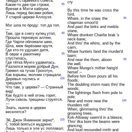
Твердя старинного сонета,
cry
Какие-то две-три строки,
85
Врезая в Мэгги каблуки,
By this time he was cross the
Лишь перед бесами робея,
ford,
У старой церкви Аллоуэя.
Whare, in the snaw, the
90
chapman smoor'd;
Мэг шла по броду: топ да топ,
And past the birks and meikle
—
stane,
Там, где в снегу купец утоп,
90
Whare drunken Chairlie brak 's
Прошла терновую аллею,
neck-bane;
Где Чарли обломали шею,
And thro' the whins, and by the
Шла, меж берёзами крутя,
cairn,
Где кто-то удушил дитя,
Whare hunters fand the murder'd
В овраг к ракитнику
95
bairn;
спустилась,
And near the thorn, aboon
95
Где тётка Мунго удавилась.
the well,
Разлился морем добрый Дун,
Whare Mungo's mither hang'd
Гремел на тучах Грохотун,
hersel'.--
Как взрывы, молнии стращали,
Before him Doon pours all his
Деревья гнулись и
100
floods;
трещали;
The doubling storm roars thro' the
Что там, у церкви? — Странный
woods;
вид!
The lightnings flash from pole to
Как будто в ней огонь горит,
pole;
Лучи сквозь трещины струятся,
Near and more near the
100
—
thunders roll:
Знать, нынче в церкви
When, glimmering thro' the
веселятся?
groaning trees,
Kirk-Alloway seem'd in a bleeze;
Эй, Джон Ячменное зерно*,
105
Thro' ilka bore the beams were
С тобой бояться мудрено,
glancing;
Лишь только в эле ус поплавал;
And loud resounded mirth and