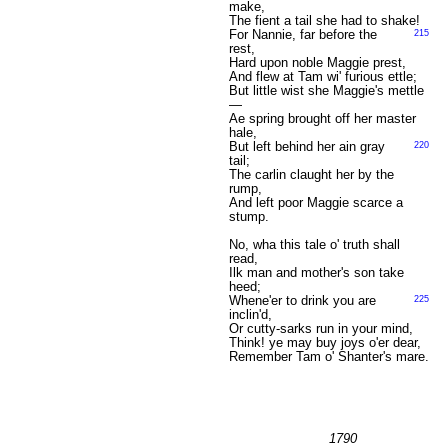
make,
The fient a tail she had to shake!
For Nannie, far before the
215
rest,
Hard upon noble Maggie prest,
And flew at Tam wi' furious ettle;
But little wist she Maggie's mettle
—
Ae spring brought off her master
hale,
But left behind her ain gray
220
tail;
The carlin claught her by the
rump,
And left poor Maggie scarce a
stump.
No, wha this tale o' truth shall
read,
Ilk man and mother's son take
heed;
Whene'er to drink you are
225
inclin'd,
Or cutty-sarks run in your mind,
Think! ye may buy joys o'er dear,
Remember Tam o' Shanter's mare.
1790