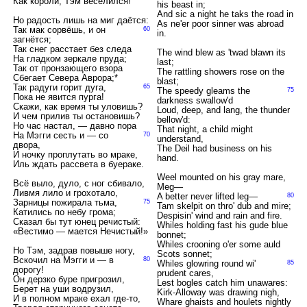
Как короли, Тэм веселился!
his beast in;
And sic a night he taks the road in
Но радость лишь на миг даётся:
As ne'er poor sinner was abroad
Так мак сорвёшь, и он
60
in.
загнётся;
Так снег расстает без следа
The wind blew as 'twad blawn its
На гладком зеркале пруда;
last;
Так от пронзающего взора
The rattling showers rose on the
Сбегает Севера Аврора;*
blast;
Так радуги горит дуга,
65
The speedy gleams the
75
Пока не явится пурга!
darkness swallow'd
Скажи, как время ты уловишь?
Loud, deep, and lang, the thunder
И чем прилив ты остановишь?
bellow'd:
Но час настал, — давно пора
That night, a child might
На Мэгги сесть и — со
70
understand,
двора,
The Deil had business on his
И ночку проплутать во мраке,
hand.
Иль ждать рассвета в буераке.
Weel mounted on his gray mare,
Всё выло, дуло, с ног сбивало,
Meg—
Ливмя лило и грохотало,
A better never lifted leg—
80
Зарницы пожирала тьма,
75
Tam skelpit on thro' dub and mire;
Катились по небу грома;
Despisin' wind and rain and fire.
Сказал бы тут юнец речистый:
Whiles holding fast his gude blue
«Вестимо — мается Нечистый!»
bonnet;
Whiles crooning o'er some auld
Но Тэм, задрав повыше ногу,
Scots sonnet;
Вскочил на Мэгги и — в
80
Whiles glowring round wi'
85
дорогу!
prudent cares,
Он дерзко буре пригрозил,
Lest bogles catch him unawares:
Берет на уши водрузил,
Kirk-Alloway was drawing nigh,
И в полном мраке ехал где-то,
Whare ghaists and houlets nightly