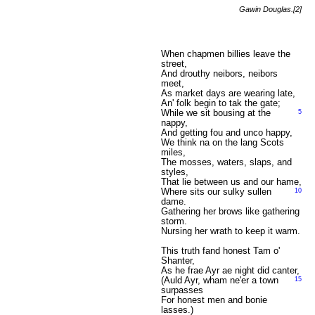
Gawin Douglas.[2]
When chapmen billies leave the
street,
And drouthy neibors, neibors
meet,
As market days are wearing late,
An' folk begin to tak the gate;
While we sit bousing at the
5
nappy,
And getting fou and unco happy,
We think na on the lang Scots
miles,
The mosses, waters, slaps, and
styles,
That lie between us and our hame,
Where sits our sulky sullen
10
dame.
Gathering her brows like gathering
storm.
Nursing her wrath to keep it warm.
This truth fand honest Tam o'
Shanter,
As he frae Ayr ae night did canter,
(Auld Ayr, wham ne'er a town
15
surpasses
For honest men and bonie
lasses.)