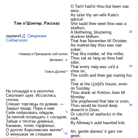
O Tam! had'st thou but been sae
wise,
As ta'en thy ain wife Kate's
advice!
Тэм о’Шэнтер. Рассказ
She tauld thee weel thou was a
skellum,
A blethering, blustering,
20
перевод
Д. Смирнова-
drunken blellum;
Садовского
That frae November till October,
Ae market-day thou was nae
sober;
That ilka melder, wi' the miller,
«Химер и Призраков сей полон
Thou sat as lang as thou had
фолиант...»
siller;
That every naig was ca'd a
25
shoe on,
Гавин Дуглас*
The smith and thee gat roaring fou
on;
That at the L[or]d's house, even
on Sunday,
На площади и в околотке
Thou drank wi' Kirkton Jean till
Смолкает шум. Иссохлись
Monday.
глотки;
She prophesied that late or soon,
Спешат торговцы по домам, —
Thou would be found deep
30
Закрыт базар. Пора и нам
drown'd in Doon;
Себя побаловать обедом,
5
Or catch'd wi' warlocks in the
За пинтой потрещать с соседом,
mirk,
Забыв о тяготах дневных,
By Alloway's auld haunted kirk.
Канавах, топях торфяных,
О долгих Королевских милях*,
Ah, gentle dames! it gars me
О жёнушках не слишком
10
greet,