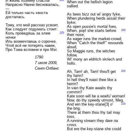
И жизнь хозяину спасла!
When out the hellish legion
Напрасно Нанни бесновалась,
sallied.
—
Ей только часть хвоста
As bees bizz out wi' angry fyke,
досталась.
When plundering herds assail their
byke;
Тому, кто мой рассказ усвоит,
As open pussie's mortal foes,
Как следует подумать стоит:
When, pop! she starts before
200
Коль проведёшь за элем
225
their nose;
ночки
As eager runs the market-crowd,
Иль возмечтаешь о сорочке,
When "Catch the thief!" resounds
Чтоб всё не потерять навек,
aloud;
Про Тэма вспомни и про Мэг.
So Maggie runs, the witches
follow,
1790.
Wi' mony an eldritch skriech and
7 июля 2009,
hollo.
Сент-Олбанс
Ah, Tam! ah, Tam! thou'll get
205
thy fairin'!
In hell they'll roast thee like a
herrin'!
In vain thy Kate awaits thy
commin'!
Kate soon will be a woefu' woman!
Now, do thy speedy utmost, Meg,
And win the key-stane[3] o'
210
the brig;
There at them thou thy tail may
toss,
A running stream they dare na
cross.
But ere the key-stane she could