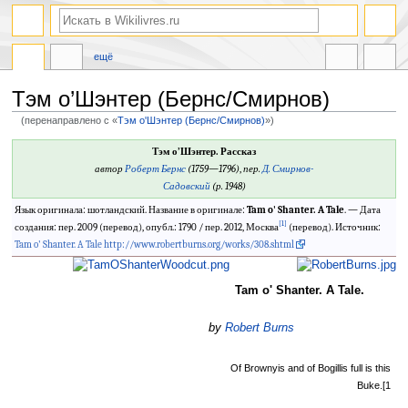
ещё
Тэм о’Шэнтер (Бернс/Смирнов)
(перенаправлено с «
Тэм о'Шэнтер (Бернс/Смирнов)
»)
Перейти
Перейти
Тэм о’Шэнтер. Рассказ
к
к
автор
Роберт Бернс
(1759—1796)
,
пер.
Д. Смирнов-
навигации
поиску
Садовский
(р. 1948)
Язык оригинала: шотландский. Название в оригинале:
Tam o' Shanter. A Tale
. — Дата
[1]
создания: пер. 2009 (перевод), опубл.: 1790 / пер. 2012, Москва
(перевод). Источник:
Tam o' Shanter. A Tale
http://www.robertburns.org/works/308.shtml
Tam o' Shanter. A Tale.
by
Robert Burns
Of Brownyis and of Bogillis full is this
Buke.[1