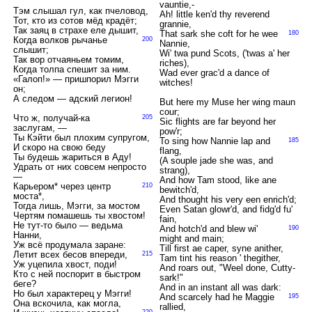
vauntie,-
Тэм слышал гул, как пчеловод,
Ah! little ken'd thy reverend
Тот, кто из сотов мёд крадёт;
grannie,
Так заяц в страхе еле дышит,
That sark she coft for he wee
180
Когда волков рычанье
200
Nannie,
слышит;
Wi' twa pund Scots, ('twas a' her
Так вор отчаяньем томим,
riches),
Когда толпа спешит за ним.
Wad ever grac'd a dance of
«Галоп!» — пришпорил Мэгги
witches!
он;
А следом — адский легион!
But here my Muse her wing maun
cour;
Что ж, получай-ка
205
Sic flights are far beyond her
заслугам, —
pow'r;
Ты Кэйти был плохим супругом,
To sing how Nannie lap and
185
И скоро на свою беду
flang,
Ты будешь жариться в Аду!
(A souple jade she was, and
Удрать от них совсем непросто
strang),
—
And how Tam stood, like ane
Карьером* через центр
210
bewitch'd,
моста*,
And thought his very een enrich'd;
Тогда лишь, Мэгги, за мостом
Even Satan glowr'd, and fidg'd fu'
Чертям помашешь ты хвостом!
fain,
Не тут-то было — ведьма
And hotch'd and blew wi'
190
Нанни,
might and main;
Уж всё продумала заране:
Till first ae caper, syne anither,
Летит всех бесов впереди,
215
Tam tint his reason ' thegither,
Уж уцепила хвост, поди!
And roars out, "Weel done, Cutty-
Кто с ней поспорит в быстром
sark!"
беге?
And in an instant all was dark:
Но был характерец у Мэгги!
And scarcely had he Maggie
195
Она вскочила, как могла,
rallied,
220