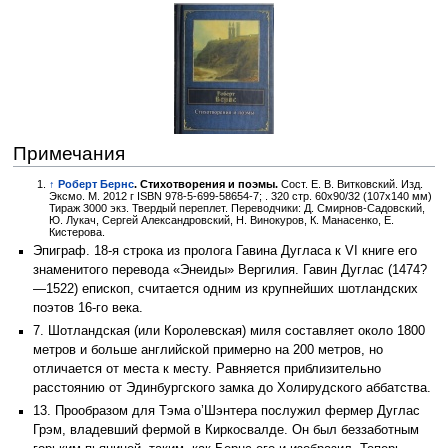
Примечания
↑
Роберт Бернс
. Стихотворения и поэмы.
Сост. Е. В. Витковский. Изд.
Эксмо. М. 2012 г ISBN 978-5-699-58654-7; . 320 стр. 60x90/32 (107х140 мм)
Тираж 3000 экз. Твердый переплет. Переводчики: Д. Смирнов-Садовский,
Ю. Лукач, Сергей Александровский, Н. Винокуров, К. Манасенко, Е.
Кистерова.
Эпиграф. 18-я строка из пролога Гавина Дугласа к VI книге его
знаменитого перевода «Энеиды» Вергилия. Гавин Дуглас (1474?
—1522) епископ, считается одним из крупнейших шотландских
поэтов 16-го века.
7. Шотландская (или Королевская) миля составляет около 1800
метров и больше английской примерно на 200 метров, но
отличается от места к месту. Равняется приблизительно
расстоянию от Эдинбургского замка до Холирудского аббатства.
13. Прообразом для Тэма о’Шэнтера послужил фермер Дуглас
Грэм, владевший фермой в Киркосвалде. Он был беззаботным