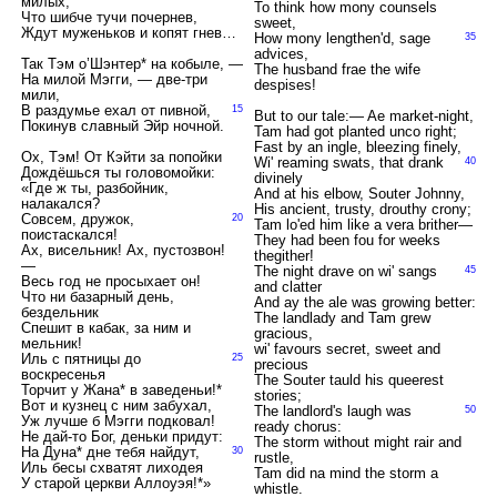
милых,
To think how mony counsels
Что шибче тучи почернев,
sweet,
Ждут муженьков и копят гнев…
How mony lengthen'd, sage
35
advices,
Так Тэм о’Шэнтер* на кобыле, —
The husband frae the wife
На милой Мэгги, — две-три
despises!
мили,
В раздумье ехал от пивной,
15
But to our tale:— Ae market-night,
Покинув славный Эйр ночной.
Tam had got planted unco right;
Fast by an ingle, bleezing finely,
Ох, Тэм! От Кэйти за попойки
Wi' reaming swats, that drank
40
Дождёшься ты головомойки:
divinely
«Где ж ты, разбойник,
And at his elbow, Souter Johnny,
налакался?
His ancient, trusty, drouthy crony;
Совсем, дружок,
20
Tam lo'ed him like a vera brither—
поистаскался!
They had been fou for weeks
Ах, висельник! Ах, пустозвон!
thegither!
—
The night drave on wi' sangs
45
Весь год не просыхает он!
and clatter
Что ни базарный день,
And ay the ale was growing better:
бездельник
The landlady and Tam grew
Спешит в кабак, за ним и
gracious,
мельник!
wi' favours secret, sweet and
Иль с пятницы до
25
precious
воскресенья
The Souter tauld his queerest
Торчит у Жана* в заведеньи!*
stories;
Вот и кузнец с ним забухал,
The landlord's laugh was
50
Уж лучше б Мэгги подковал!
ready chorus:
Не дай-то Бог, деньки придут:
The storm without might rair and
На Дуна* дне тебя найдут,
30
rustle,
Иль бесы схватят лиходея
Tam did na mind the storm a
У старой церкви Аллоуэя!*»
whistle.