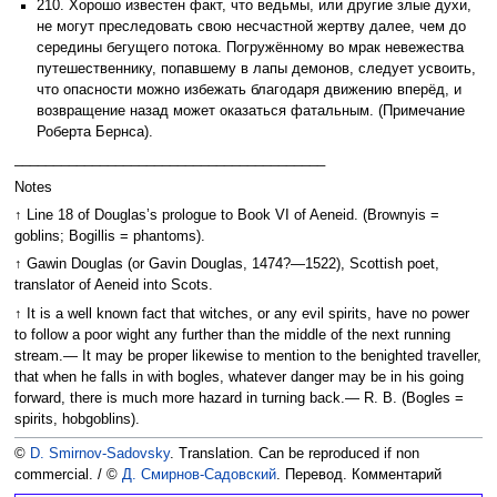
210. Хорошо известен факт, что ведьмы, или другие злые духи,
не могут преследовать свою несчастной жертву далее, чем до
середины бегущего потока. Погружённому во мрак невежества
путешественнику, попавшему в лапы демонов, следует усвоить,
что опасности можно избежать благодаря движению вперёд, и
возвращение назад может оказаться фатальным. (Примечание
Роберта Бернса).
________________________________________
Notes
↑ Line 18 of Douglas’s prologue to Book VI of Aeneid. (Brownyis =
goblins; Bogillis = phantoms).
↑ Gawin Douglas (or Gavin Douglas, 1474?—1522), Scottish poet,
translator of Aeneid into Scots.
↑ It is a well known fact that witches, or any evil spirits, have no power
to follow a poor wight any further than the middle of the next running
stream.— It may be proper likewise to mention to the benighted traveller,
that when he falls in with bogles, whatever danger may be in his going
forward, there is much more hazard in turning back.— R. B. (Bogles =
spirits, hobgoblins).
©
D. Smirnov-Sadovsky
. Translation. Can be reproduced if non
commercial. / ©
Д. Смирнов-Садовский
. Перевод. Комментарий