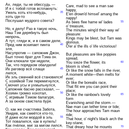
Ах, леди, ты не обессудь —
Care, mad to see a man sae
И я с тобой готов всплакнуть:
happy,
Ужель хоть кто-нибудь,
35
E'en drown'd himsel' amang the
хоть где-то
nappy!
Послушал мудрого совета?
As bees flee hame wi' lades
55
o' treasure,
Но, к делу! Раз в такую ночь,
The minutes wing'd their way wi'
Наш Тэм дерябнуть был
pleasure:
непрочь,
Kings may be blest, but Tam was
А тут, гляди ж, и в самом деле,
glorious.
Пред ним вскипает пинта
40
O'er a' the ills o' life victorious!
эля,
Насупротив — сапожник Джон,
But pleasures are like poppies
Был точно брат для Тэма он.
spread,
Они клюкали три недели,
You sieze the flower, its
60
Так, что порядком обалдели!
bloom is shed;
Их раговор всё слаще
45
Or like the snow falls in the river,
лился,
A moment white—then melts for
Их эль смачней всё становился!
ever;
С хозяйкой Тэм перемигнулся,
Or like the borealis race,
Смочил усы и ухмыльнулся,
That flit ere you can point their
Сапожник басню рассказал, —
place;
Хозяин громко хохотал,
50
Or like the rainbow's lovely
65
С игривым Тэмом балагуря,
form
А за окном свистела буря.
Evanishing amid the storm.—
Nae man can tether time or tide;
О, как же счастлива Забота,
The hour approaches Tam maun
Увидев, как смеётся кто-то,
ride;
И даже если мордой в эль
55
That hour, o' night's black arch the
Тот повалился, как в купель!
key-stane,
Как пчёлки, миг за мигом лился,
That dreary hour he mounts
70