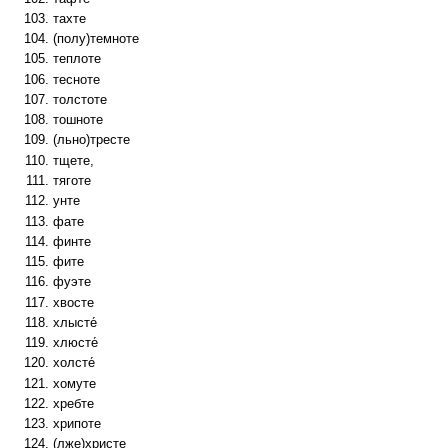
тахте
(полу)темноте
теплоте
тесноте
толстоте
тошноте
(льно)тресте
тщете,
тяготе
унте
фате
финте
фите
фуэте
хвосте
хлысте́
хлюсте́
холсте́
хомуте
хребте
хрипоте
(лже)христе