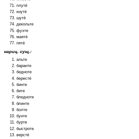
плуте́
кнуте́
шуте́
декольте
фуэте
маяте́
пяте́
нариц. сущ.:
альте
баранте
бедноте
бересте́
бинте
бите
бледноте
блинте
болте
бунте
бурте
быстроте
версте́