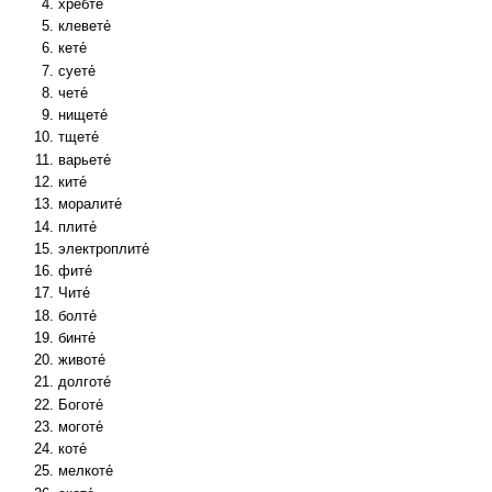
хребте́
клевете́
кете́
суете́
чете́
нищете́
тщете́
варьете́
ките́
моралите́
плите́
электроплите́
фите́
Чите́
болте́
бинте́
животе́
долготе́
Боготе́
моготе́
коте́
мелкоте́