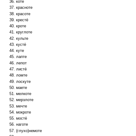
коте
красноте
красоте
кресте́
кроте
круглоте
культе
кусте́
куте
лапте
лепот
листе́
ломте
лоскуте
маете
мелкоте
мерзлоте
мечте
мокроте
мосте́
наготе
(глухо)немоте