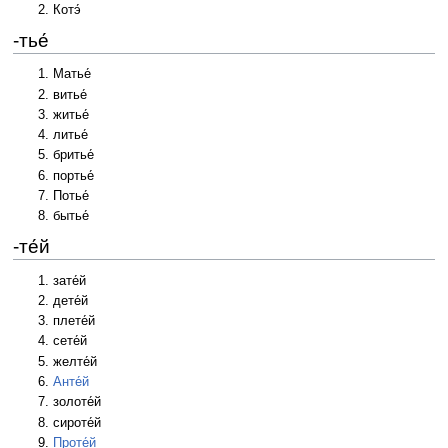
Котэ́
-тье́
Матье́
витье́
житье́
литье́
бритье́
портье́
Потье́
бытье́
-те́й
зате́й
дете́й
плете́й
сете́й
желте́й
Анте́й
золоте́й
сироте́й
Проте́й