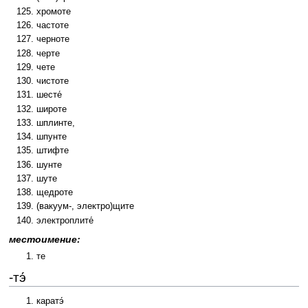
хромоте
частоте
черноте
черте
чете
чистоте
шесте́
широте
шплинте,
шпунте
штифте
шунте
шуте
щедроте
(вакуум-, электро)щите
электроплите́
местоимение:
те
-тэ́
каратэ́