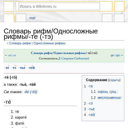
ещё
Словарь рифм/Односложные
рифмы/-те (-тэ)
<
Словарь рифм
‎ |
Односложные рифмы
Перейти
Перейти
Словарь рифм
/
Односложные рифмы
/-те́ (-тэ́)
←
-се́ (-сэ́
-фе́ (-фэ́)
→
к
к
Составитель
Д. Смирнов-Садовский
навигации
поиску
-те́
-тэ́
-тье́
-те́й
-те́ (-тэ́)
Содержание
а также:
-тье́, -те́й
1
-те́
1.1
нариц. сущ.:
См также:
-де́ (-дэ́)
1.2
местоимение:
-те́
2
-тэ́
3
-тье́
те́
4
-те́й
карате́
фате́