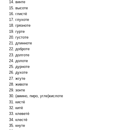
винте
высоте
глисте́
глухоте
грязноте
гурте
густоте
длинноте
доброте
долготе
долоте
дурноте
духоте
жгуте
животе
зонте
(амино, пиро, угле)кислоте
кисте́
ките́
клевете́
клесте́
кнуте