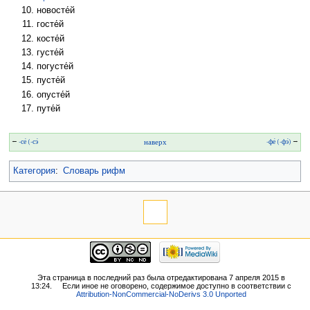
новосте́й
госте́й
косте́й
густе́й
погусте́й
пусте́й
опусте́й
путе́й
←
-се́ (-сэ́
наверх
-фе́ (-фэ́)
→
Категория
:
Словарь рифм
Эта страница в последний раз была отредактирована 7 апреля 2015 в
13:24.
Если иное не оговорено, содержимое доступно в соответствии с
Attribution-NonCommercial-NoDerivs 3.0 Unported