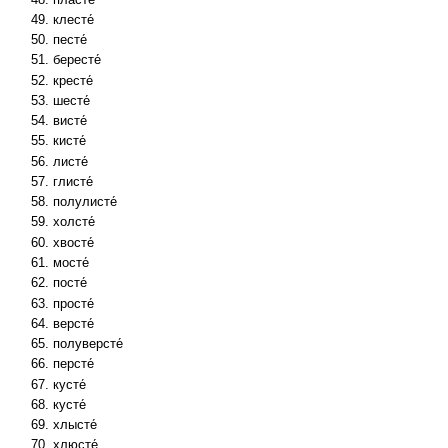
клесте́
песте́
бересте́
кресте́
шесте́
висте́
кисте́
листе́
глисте́
полулисте́
холсте́
хвосте́
мосте́
посте́
просте́
версте́
полуверсте́
персте́
кусте́
кусте́
хлысте́
хлюсте́