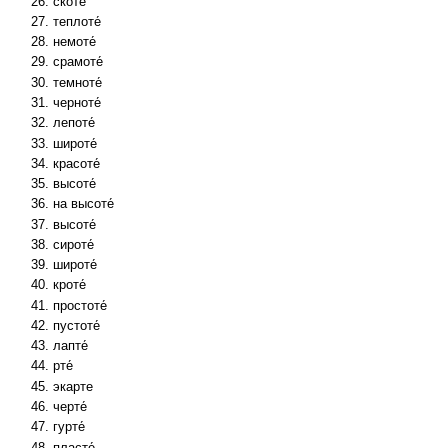
скоте́
теплоте́
немоте́
срамоте́
темноте́
черноте́
лепоте́
широте́
красоте́
высоте́
на высоте́
высоте́
сироте́
широте́
кроте́
простоте́
пустоте́
лапте́
рте́
экарте
черте́
гурте́
пласте́