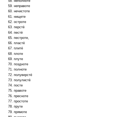
неполноте
неправоте
нечистоте
нищете
остроте
персте́
песте́
пестроте,
пласте́
плите́
плоте
плуте
поздноте
полноте
полуверсте́
полулисте́
посте
правоте
пресноте
простоте
пруте
прямоте