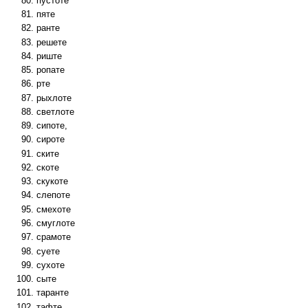
пустоте
пяте
ранте
решете
риште
ропате
рте
рыхлоте
светлоте
сипоте,
сироте
ските
скоте
скукоте
слепоте
смехоте
смуглоте
срамоте
суете
сухоте
сыте
таранте
тафте