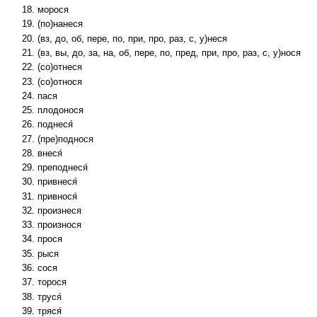
морося
(по)нанеся
(вз, до, об, пере, по, при, про, раз, с, у)неся
(вз, вы, до, за, на, об, пере, по, пред, при, про, раз, с, у)нося
(со)отнеся
(со)относя
пася
плодонося
поднеся́
(пре)поднося
внеся́
преподнеся́
привнеся́
привнося́
произнеся
произнося
прося
рыся
сося
торося
труся́
тряся́