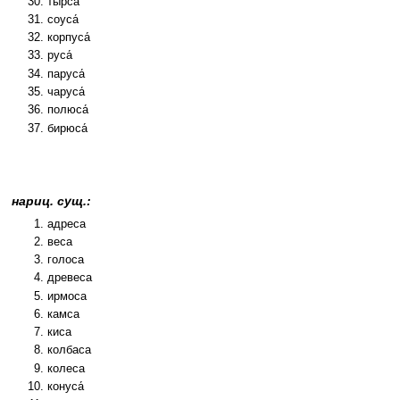
тырса́
соуса́
корпуса́
руса́
паруса́
чаруса́
полюса́
бирюса́
нариц. сущ.:
адреса
веса
голоса
древеса
ирмоса
камса
киса
колбаса
колеса
конуса́