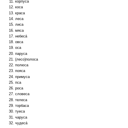
корпуса
коса
краса
леса
лиса
мяса
небеса́
овса
оса
паруса
(лесо)полоса
полюса
пояса
примуса
пса
роса
словеса
телеса
торбаса
туеса
чаруса
чудеса́