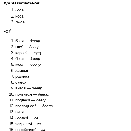
прилагательное:
боса́
коса
лыса
-ся́
бася́ —
деепр.
гася́ —
деепр.
карася́ —
сущ.
беся́ —
деепр.
меся́ —
деепр.
замеся́
размеся́
смеся́
внеся́ —
деепр.
привнеся́ —
деепр.
поднеся́ —
деепр.
преподнеся́ —
деепр.
вися́
брался́ —
гл.
забрался́—
гл.
перебрался́—
гл.