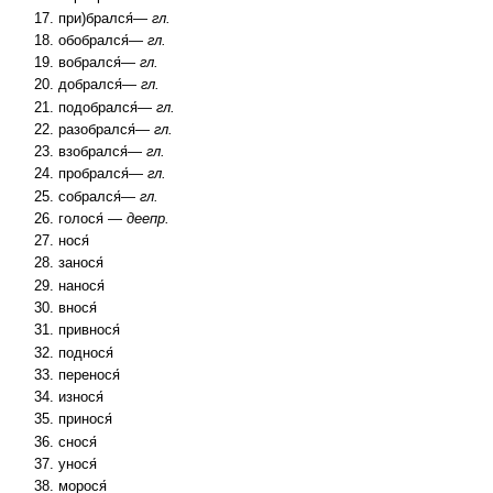
при)брался́—
гл.
обобрался́—
гл.
вобрался́—
гл.
добрался́—
гл.
подобрался́—
гл.
разобрался́—
гл.
взобрался́—
гл.
пробрался́—
гл.
собрался́—
гл.
голося́ —
деепр.
нося́
занося́
нанося́
внося́
привнося́
поднося́
перенося́
износя́
принося́
снося́
унося́
морося́