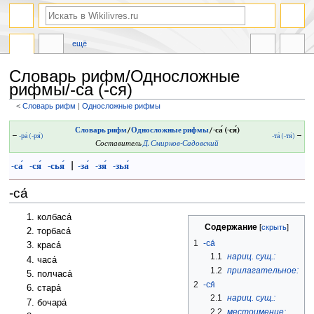
ещё
Словарь рифм/Односложные
рифмы/-са (-ся)
<
Словарь рифм
‎ |
Односложные рифмы
Перейти
Перейти
Словарь рифм
/
Односложные рифмы
/-са́ (-ся́)
←
-ра́ (-ря́)
-та́ (-тя́)
→
к
к
Составитель
Д. Смирнов-Садовский
навигации
поиску
-са́
-ся́
-сья́
|
-за́
-зя́
-зья́
-са́
колбаса́
Содержание
торбаса́
1
-са́
краса́
1.1
нариц. сущ.:
часа́
1.2
прилагательное:
полчаса́
2
-ся́
стара́
2.1
нариц. сущ.:
бочара́
2.2
местоимение: