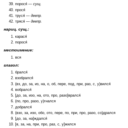
порося́ —
сущ.
прося́
труся́ —
деепр.
тряся́ —
деепр.
нариц. сущ.:
карася́
порося́
местоимение:
вся
глагол:
брался́
взобрался́
(вз, до, за, из, на, о, об, пере, под, при, раз, с, у)вился́
вобрался́
[до, за, изо, на, ото, про, разо]врался́
(по, про, разо, у)гнался
добрался́
(взо, за, изо, обо, ото, пере, по, при, про, разо, со)дрался
[до, за, на]ждался́
[в, за, на, при, про, раз, с, у]жился