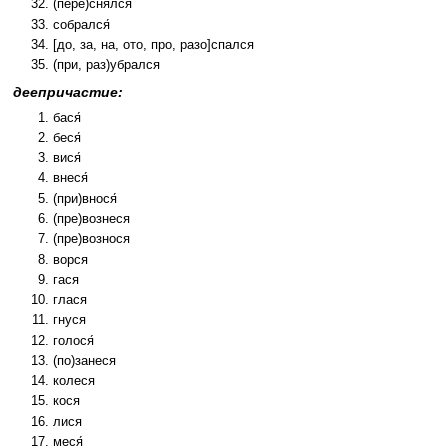
(пере)снялся
собрался́
[до, за, на, ото, про, разо]спался
(при, раз)убрался
деепричастие:
бася́
беся́
вися́
внеся́
(при)внося́
(пре)вознеся
(пре)вознося
ворся
гася
глася
гнуся
голося́
(по)занеся
колеся
кося
лися
меся́