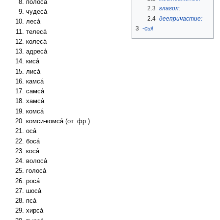
полоса
2.3
глагол:
чудеса́
2.4
деепричастие:
леса́
3
-сья́
телеса́
колеса́
адреса́
киса́
лиса́
камса́
самса́
хамса́
комса́
комси-комса́ (от. фр.)
оса́
боса́
коса́
волоса́
голоса́
роса́
шоса́
пса́
хирса́