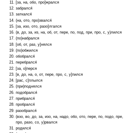
[за, на, обо, про]жрался
забрался́
заткался́
(на, ото, про)звался́
[за, изо, ото, разо]лгался
(в, до, за, из, на, об, от, пере, по, под, при, про, с, у)лился
(по)набрался
[об, от, раз, у]нялся
(по)обжился
обобрался́
перебрался́
[за, о]перся
[в, до, на, о, от, пере, про, с, у]пился
[рас, с]плылся
(при)поднялся
подобрался́
прибрался́
пробрался́
разобрался́
(взо, во, до, за, изо, на, надо, обо, ото, пере, по, подо, пре,
про, разо, со, у)рвался
родился́