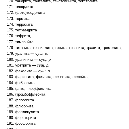
таборита, танталита, текстовинита, текстолита
тенардита
(фото)теодолита
термита
терразита
тетраэдрита
тефрита,
тимпани́та
титанита, тонзиллита, торита, транзита, трахита, тремолита,
уралита —
сущ. р.
уранинита —
сущ. р.
уретрита —
сущ. р.
факолита —
сущ. р.
фарингита, фаялита, фенакита, ферри́та,
фибролита
(анто, пиро)филлита
(тромбо)флебита
флогопита
флюорита
фолликулита
форстерита
фосфорита