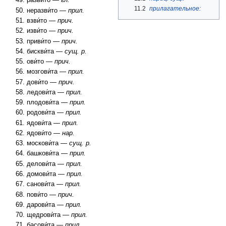
разви́то —
гл.
11.2
прилагательное:
неразви́то —
прил.
взви́то —
прич.
изви́то —
прич.
приви́то —
прич.
бискви́та —
сущ. р.
ови́то —
прич.
мозгови́та —
прил.
дови́то —
прич.
ледови́та —
прил.
плодови́та —
прил.
родови́та —
прил.
ядови́та —
прил.
ядови́то —
нар.
москови́та —
сущ. р.
башкови́та —
прил.
делови́та —
прил.
домови́та —
прил.
санови́та —
прил.
пови́то —
прич.
дарови́та —
прил.
щедрови́та —
прил.
басови́та —
прил.