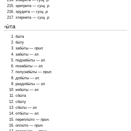
эритрита —
сущ. р.
эрудита —
сущ. р.
этернита —
сущ. р.
-ы́та
бы́та
бы́ту
забы́ты —
прил.
забы́ты —
гл.
подзабы́ты —
гл.
позабы́ты —
гл.
полузабы́ты —
прил.
добы́ты —
гл.
раздобы́ты —
гл.
избы́ты —
гл.
сбы́та
сбы́ту
сбы́ты —
гл.
отбы́ты —
гл.
переплы́то —
прич.
оплы́то —
прич.