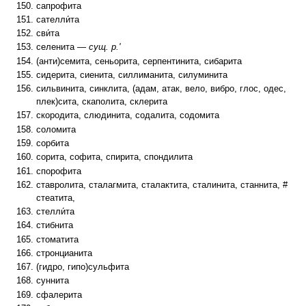
сапрофита
сателли́та
сви́та
селенита —
сущ. р.'
(анти)семита, сеньорита, серпентинита, сибарита
сидерита, сиенита, силлиманита, силуминита
сильвинита, синклита, (адам, атак, вело, вибро, глос, одес,
плек)сита, скаполита, склерита
скородита, слюдинита, содалита, содомита
соломита
сорбита
сорита, софита, спирита, спондилита
спорофита
ставролита, сталагмита, сталактита, сталинита, станнита, #
стеатита,
стелли́та
стибнита
стоматита
стронцианита
(гидро, гипо)сульфита
суннита
сфалерита