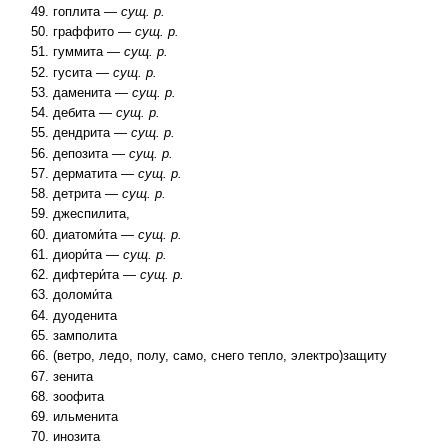
гоплита —
сущ. р.
граффито —
сущ. р.
гуммита —
сущ. р.
гусита —
сущ. р.
даменита —
сущ. р.
дебита —
сущ. р.
дендрита —
сущ. р.
депозита —
сущ. р.
дерматита —
сущ. р.
детрита —
сущ. р.
джеспилита,
диатоми́та —
сущ. р.
диори́та —
сущ. р.
дифтери́та —
сущ. р.
доломи́та
дуоденита
замполита
(ветро, ледо, полу, само, снего тепло, электро)защиту
зенита
зоофита
ильменита
инозита