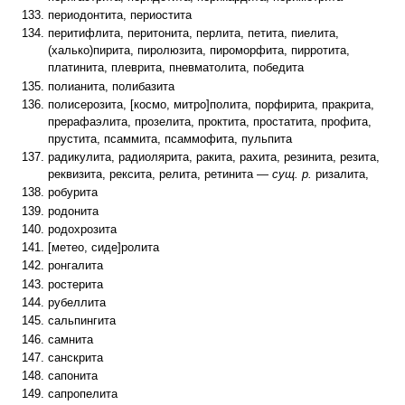
периодонтита, периостита
перитифлита, перитонита, перлита, петита, пиелита,
(халько)пирита, пиролюзита, пироморфита, пирротита,
платинита, плеврита, пневматолита, победита
полианита, полибазита
полисерозита, [космо, митро]полита, порфирита, пракрита,
прерафаэлита, прозелита, проктита, простатита, профита,
прустита, псаммита, псаммофита, пульпита
радикулита, радиолярита, ракита, рахита, резинита, резита,
реквизита, рексита, релита, ретинита —
сущ. р.
ризалита,
робурита
родонита
родохрозита
[метео, сиде]ролита
ронгалита
ростерита
рубеллита
сальпингита
самнита
санскрита
сапонита
сапропелита