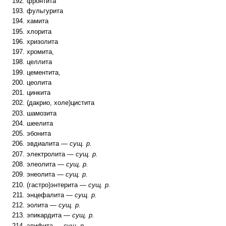
фронтита
фульгурита
хамита
хлорита
хризолита
хромита,
целлита
цементита,
цеолита
цинкита
(дакрио, холе)цистита
шамозита
шеелита
эбонита
эвдиалита —
сущ. р.
электролита —
сущ. р.
элеолита —
сущ. р.
энеолита —
сущ. р.
(гастро)энтерита —
сущ. р.
энцефалита —
сущ. р.
эолита —
сущ. р.
эпикардита —
сущ. р.
эпифита —
сущ. р.