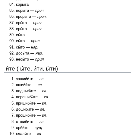
коры́та
поры́та —
прич.
проры́та —
прич.
сры́та —
прич.
сры́та —
прич.
сы́та
сы́то —
прил.
сы́то —
нар.
досы́та —
нар.
несы́то —
прил.
-и́те (-ы́те, и́ти, ы́ти)
зашиби́те —
гл.
вшиби́те —
гл.
подшиби́те —
гл.
перешиби́те —
гл.
пришиби́те —
гл.
дошиби́те —
гл.
прошиби́те —
гл.
отшиби́те —
гл.
орби́те —
сущ.
клади́те —
гл.