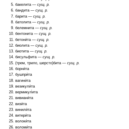
бакелита —
сущ. р.
бандита —
сущ. р.
барита —
сущ. р.
батолита —
сущ. р.
белемнита —
сущ. р.
бентонита —
сущ. р.
бетони́та —
сущ. р.
биолита —
сущ. р.
биотита —
сущ. р.
бисульфита —
сущ. р.
(трем, трило, шерсто)бита —
сущ. р.
борни́та
бушпри́та
вагини́та
везикули́та
вермикул́ита
вивиани́та
визи́та
винили́та
витери́та
волоки́та
воломи́та