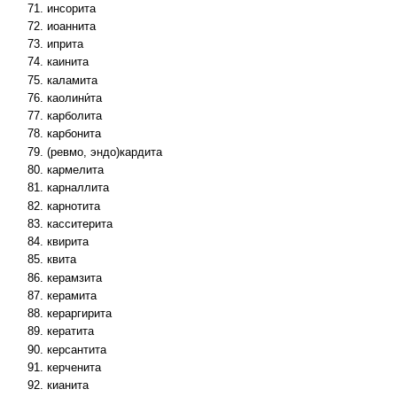
инсорита
иоаннита
иприта
каинита
каламита
каолини́та
карболита
карбонита
(ревмо, эндо)кардита
кармелита
карналлита
карнотита
касситерита
квирита
квита
керамзита
керамита
кераргирита
кератита
керсантита
керченита
кианита