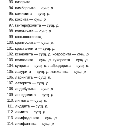
кизерита
кимберлита —
сущ. р.
кожимита —
сущ. р.
коксита —
сущ. р.
(энтеро)колита —
сущ. р.
колумбита —
сущ. р.
конъюнктивита,
криптофита —
сущ. р.
кристаллита —
сущ. р.
ксенолита —
сущ. р.
ксерофита —
сущ. р.
ксилолита —
сущ. р.
кукерсита —
сущ. р.
куприта —
сущ. р.
лабрадорита —
сущ. р.
лазурита —
сущ. р.
лакколита —
сущ. р.
ларингита —
сущ. р.
латерита —
сущ. р.
ледебурита —
сущ. р.
лепидолита —
сущ. р.
лигнита —
сущ. р.
лиддита —
сущ. р.
лимита —
сущ. р.
лимфаденита —
сущ. р.
лимфангита —
сущ. р.