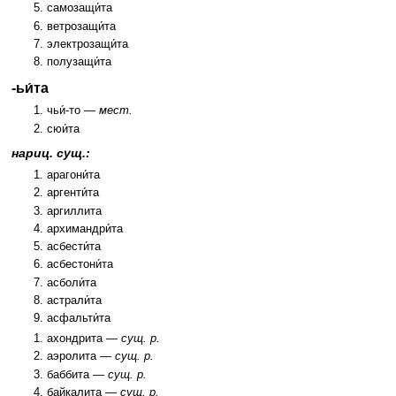
самозащи́та
ветрозащи́та
электрозащи́та
полузащи́та
-ьи́та
чьи́-то —
мест.
сюи́та
нариц. сущ.:
арагони́та
аргенти́та
аргиллита
архимандри́та
асбести́та
асбестони́та
асболи́та
астрали́та
асфальти́та
ахондрита —
сущ. р.
аэролита —
сущ. р.
баббита —
сущ. р.
байкалита —
сущ. р.