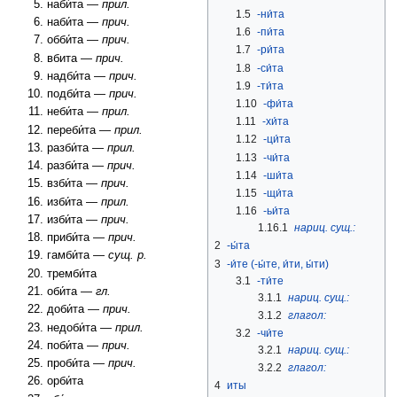
наби́та —
прил.
1.5
-ни́та
наби́та —
прич.
1.6
-пи́та
обби́та —
прич.
1.7
-ри́та
вбита —
прич.
1.8
-си́та
надби́та —
прич.
1.9
-ти́та
подби́та —
прич.
1.10
-фи́та
неби́та —
прил.
1.11
-хи́та
переби́та —
прил.
1.12
-ци́та
разби́та —
прил.
1.13
-чи́та
разби́та —
прич.
1.14
-ши́та
взби́та —
прич.
1.15
-щи́та
изби́та —
прил.
1.16
-ьи́та
изби́та —
прич.
1.16.1
нариц. сущ.:
приби́та —
прич.
2
-ы́та
гамби́та —
сущ. р.
3
-и́те (-ы́те, и́ти, ы́ти)
тремби́та
3.1
-ти́те
оби́та —
гл.
3.1.1
нариц. сущ.:
доби́та —
прич.
3.1.2
глагол:
недоби́та —
прил.
3.2
-чи́те
поби́та —
прич.
3.2.1
нариц. сущ.:
проби́та —
прич.
3.2.2
глагол:
орби́та
4
иты