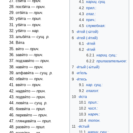
сби́та —
прич.
4.1
нариц. сущ.
посби́та —
прич.
4.2
прил.:
отби́та —
прич.
4.3
глаг.:
уби́та —
прил.
4.4
прич.:
уби́та —
прич.
4.5
служебная:
уби́то —
нар.
5
-и́той (-ы́той)
альби́та —
сущ. р.
6
-и́тей (-и́тий)
Ви́та
6.1
-и́тей
ви́то —
прич.
6.2
-и́тий
зави́то —
прич.
6.2.1
нариц. сущ.:
подзави́то —
прич.
6.2.2
прилагательное:
нави́то —
прич.
7
-и́тый (-ы́тый)
алфави́та —
сущ. р.
8
-ит́ель
обви́то —
прич.
9
-и́тесь
9.1
нар. сущ.:
вви́то —
прич.
9.2
глагол:
надви́то —
прич.
10
-и́ста
подви́то —
прич.
10.1
прил.:
леви́та —
сущ. р.
10.2
числ.:
боеви́та —
прил.
10.3
нареч.:
переви́то —
прич.
10.4
топон.
глянцеви́та —
прил.
11
-и́стый
разви́то —
прил.
11.1
нариц. сущ.: