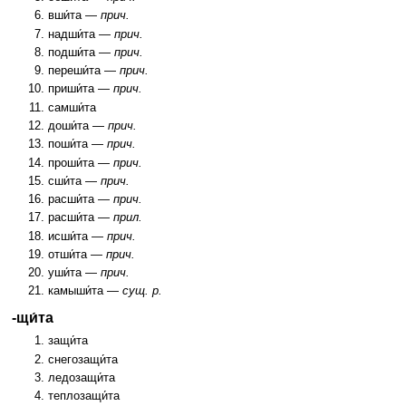
вши́та —
прич.
надши́та —
прич.
подши́та —
прич.
переши́та —
прич.
приши́та —
прич.
самши́та
доши́та —
прич.
поши́та —
прич.
проши́та —
прич.
сши́та —
прич.
расши́та —
прич.
расши́та —
прил.
исши́та —
прич.
отши́та —
прич.
уши́та —
прич.
камыши́та —
сущ. р.
-щи́та
защи́та
снегозащи́та
ледозащи́та
теплозащи́та