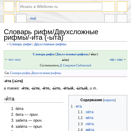
ещё
Словарь рифм/Двухсложные
рифмы/-ита (-ыта)
<
Словарь рифм
‎ |
Двухсложные рифмы
Перейти
Перейти
Словарь рифм
/
Двухсложные рифмы
/-и́та (-
к
к
←
-и́са (-ы́са)
ы́та)
-и́фа (-ы́фа)
→
навигации
поиску
Составитель
Д. Смирнов-Садовский
См.
Словарь рифм
,
Двухсложные рифмы
.
-и́та (-ы́та)
а также:
-и́ти, -ы́ти, -и́то, -ы́то, -и́тый, -ы́тый,
и т..
-и́та
Содержание
1
-и́та
би́та
1.1
-зи́та
бита —
прич.
1.2
-ки́та
забита —
прич.
1.3
-ли́та
заби́та —
прил.
1.4
-ми́та