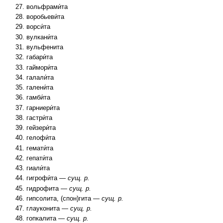
вольфрами́та
воробьеви́та
ворси́та
вулкани́та
вульфенита
габари́та
гаймори́та
галали́та
галени́та
гамби́та
гарниери́та
гастри́та
гейзери́та
гелофи́та
гемати́та
гепати́та
гиали́та
гигрофи́та —
сущ. р.
гидрофита —
сущ. р.
гипсолита, (спон)гита —
сущ. р.
глауконита —
сущ. р.
гопкалита —
сущ. р.