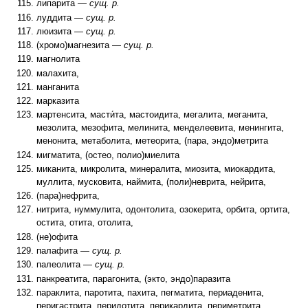
липарита —
сущ. р.
луддита —
сущ. р.
люизита —
сущ. р.
(хромо)магнезита —
сущ. р.
магнолита
малахита,
манганита
марказита
мартенсита, масти́та, мастоидита, мегалита, меганита,
мезолита, мезофита, мелинита, менделеевита, менингита,
менонита, метаболита, метеорита, (пара, эндо)метрита
мигматита, (остео, полио)миелита
миканита, микролита, минералита, миозита, миокардита,
муллита, мусковита, наймита, (поли)неврита, нейрита,
(пара)нефрита,
нитрита, нуммулита, одонтолита, озокерита, орбита, ортита,
остита, отита, отолита,
(не)офита
палафита —
сущ. р.
палеолита —
сущ. р.
панкреатита, парагонита, (экто, эндо)паразита
параклита, паротита, пахита, пегматита, периаденита,
перигастрита, перидотита, перикардита, периметрита