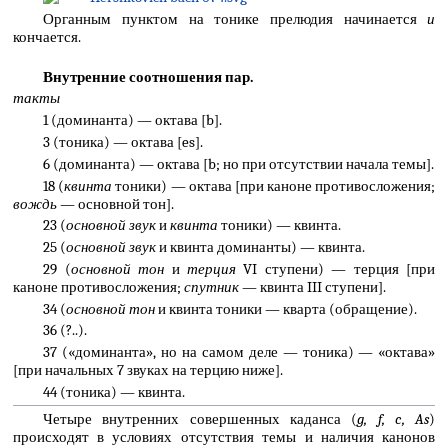
Органным пунктом на тонике прелюдия начинается
и
кончается.
Внутренние соотношения пар.
такты
1 (доминанта) — октава [b].
3 (тоника) — октава [es].
6 (доминанта) — октава [b; но при отсутствии начала темы].
18 (
квинта
тоники) — октава [при каноне противосложения;
вождь
— основной тон].
23 (
основной звук
и
квинта
тоники) — квинта.
25 (
основной звук
и квинта доминанты) — квинта.
29 (
основной тон
и
терция
VI ступени) — терция [при
каноне противосложения;
спутник
— квинта III ступени].
34 (
основной тон
и квинта тоники — кварта (обращение).
36 (?..).
37 («доминанта», но на самом деле — тоника) — «октава»
[при начальных 7 звуках на терцию ниже].
44 (тоника) — квинта.
Четыре внутренних совершенных каданса (
g, f, c, As
)
происходят в условиях отсутствия темы и наличия канонов