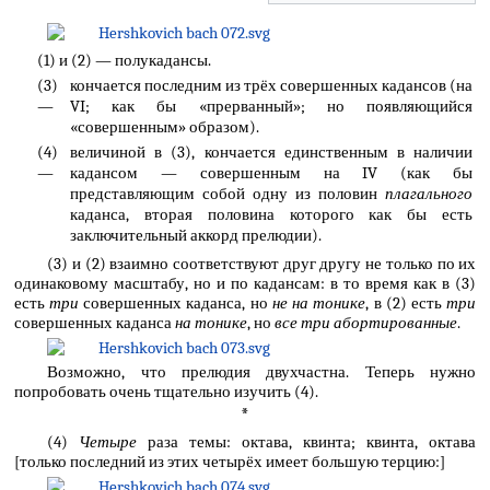
(1) и (2) — полукадансы.
(3)
кончается последним из трёх совершенных кадансов (на
—
VI; как бы «прерванный»; но появляющийся
«совершенным» образом).
(4)
величиной в (3), кончается единственным в наличии
—
кадансом — совершенным на IV (как бы
представляющим собой одну из половин
плагального
каданса, вторая половина которого как бы есть
заключительный аккорд прелюдии).
(3) и (2) взаимно соответствуют друг другу не только по их
одинаковому масштабу, но и по кадансам: в то время как в (3)
есть
три
совершенных каданса, но
не на тонике
, в (2) есть
три
совершенных каданса
на тонике
, но
все три абортированные
.
Возможно, что прелюдия двухчастна. Теперь нужно
попробовать очень тщательно изучить (4).
*
(4)
Четыре
раза темы: октава, квинта; квинта, октава
[только последний из этих четырёх имеет большую терцию:]