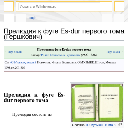
ещё
Прелюдия к фуге Es-dur первого тома
(Гершкович)
Перейти
Перейти
Прелюдия к фуге Es-dur первого тома
←
Fuga d-moll
Fuga Es-dur
→
к
к
автор
Филип Моисеевич Гершкович
(1906—1989)
навигации
поиску
См.
«О Музыке», книга 3
.
Источник: Филип Гершкович. О МУЗЫКЕ. III том, Москва,
1993, cc. 201-202
Прелюдия к фуге Es-
dur первого тома
Прелюдия состоит из
Обложка
«О Музыке», книга 3