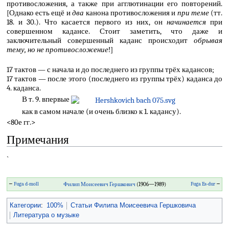
противосложения, а также при агглютинации его повторений.
[Однако есть ещё и
два
канона противосложения и
при теме
(тт.
18. и 30.). Что касается первого из них, он
начинается
при
совершенном кадансе. Стоит заметить, что даже и
заключительный совершенный каданс происходит
обрывая
тему, но не противосложение
!]
17 тактов — с начала и до последнего из группы трёх кадансов;
17 тактов — после этого (последнего из группы трёх) каданса до
4. каданса.
В т. 9. впервые
как в самом начале (и очень близко к 1. кадансу).
<80е гг.>
Примечания
`
←
Fuga d-moll
Филип Моисеевич Гершкович
(1906—1989)
Fuga Es-dur
→
Категории
:
100%
Статьи Филипа Моисеевича Гершковича
Литература о музыке