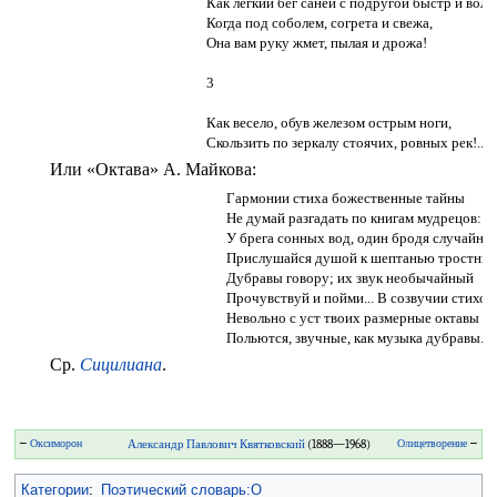
Как легкий бег саней с подругой быстр и воле
Когда под соболем, согрета и свежа,
Она вам руку жмет, пылая и дрожа!
3
Как весело, обув железом острым ноги,
Скользить по зеркалу стоячих, ровных рек!..
Или «Октава» А. Майкова:
Гармонии стиха божественные тайны
Не думай разгадать по книгам мудрецов:
У брега сонных вод, один бродя случайно,
Прислушайся душой к шептанью тростник
Дубравы говору; их звук необычайный
Прочувствуй и пойми... В созвучии стихов
Невольно с уст твоих размерные октавы
Польются, звучные, как музыка дубравы.
Ср.
Сицилиана
.
←
Оксиморон
Александр Павлович Квятковский
(1888—1968)
Олицетворение
→
Категории
:
Поэтический словарь:О