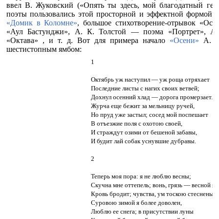
ввел В. Жуковский («Опять ты здесь, мой благодатный ген
поэты пользовались этой просторной и эффектной формой 
«Домик в Коломне»
, большое стихотворение-отрывок «Осе
«Аул Бастунджи», А. К. Толстой — поэма «Портрет», А
«Октава» , и т. д. Вот для примера начало
«Осени»
А. П
шестистопным ямбом:
1
Октябрь уж наступил — уж роща отряхает
Последние листы с нагих своих ветвей;
Дохнул осенний хлад — дорога промерзает.
Журча еще бежит за мельницу ручей,
Но пруд уже застыл; сосед мой поспешает
В отъезжие поля с охотою своей,
И страждут озими от бешеной забавы,
И будит лай собак уснувшие дубравы.
2
Теперь моя пора: я не люблю весны;
Скучна мне оттепель; вонь, грязь — весной я 
Кровь бродит; чувства, ум тоскою стеснены.
Суровою зимой я более доволен,
Люблю ее снега; в присутствии луны