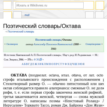
ещё
Поэтический словарь/Октава
<
Поэтический словарь
Перейти
Перейти
Поэтический словарь
/Октава
к
к
←
Оксиморон
автор
Александр Павлович Квятковский
(1888—
Олицетворение
→
навигации
поиску
1968)
Источник: Квятковский А. П. Поэтический словарь / Науч. ред. И. Роднянская. — М.:
Сов. Энцикл., 1966. — 376 с.
ФЭБ
•
А
Б
В
Г
Д
Е
Ж
З
И
К
Л
М
Н
О
П
Р
С
Т
У
Ф
Х
Ц
Ч
Ш
Э
Ю
Я
ОКТА́ВА
(позднелат. octava, итал. ottava, от лат. oc
строфа итальянского происхождения с расположением ри
Стихотворный размер О. — обычно пятистопный или шест
октав соблюдается правило альтернанса: смежные О. не долж
рифм, т. е. если первая строфа закончена женской рифмой, т
третья заканчивается женской, четвертая — снова мужской и
литературе О. написаны поэмы «Неистовый Роланд» Л.
Иерусалим» Торквато Tacco, роман Дж. Байрона «Дон Жуан» и