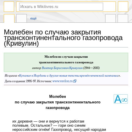
ещё
Молебен по случаю закрытия
трансконтинентального газопровода
(Кривулин)
Перейти
Перейти
Молебен по случаю закрытия
к
к
трансконтинентального газопровода
навигации
поиску
автор
Виктор Борисович Кривулин
(1944—2001)
Из цикла «
Купание в Иордани и другие новые тексты времён чеченской кампании
»
.
Дата создания: 1995-97. Источник:
www.vavilon.ru
Молебен
по случаю закрытия трансконтинентального
газопровода
их деревня — они и вернутся к работам
полевым. Остальное? — гори оно синим
нероссийским огнём! Газопровод, несущий народам