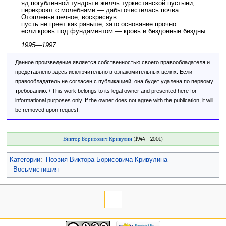
яд погубленной тундры и желчь туркестанской пустыни,
перекроют с молебнами — дабы очистилась почва
Отопленье печное, воскреснув
пусть не греет как раньше, зато основание прочно
если кровь под фундаментом — кровь и бездонные бездны
1995—1997
Данное произведение является собственностью своего правообладателя и
представлено здесь исключительно в ознакомительных целях. Если
правообладатель не согласен с публикацией, она будет удалена по первому
требованию. / This work belongs to its legal owner and presented here for
informational purposes only. If the owner does not agree with the publication, it will
be removed upon request.
Виктор Борисович Кривулин
(1944—2001)
Категории
:
Поэзия Виктора Борисовича Кривулина
Восьмистишия