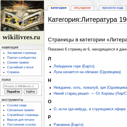
категория
обсуждение
просмотр кода
Категория:Литература 19
Перейти
Перейти
к
к
Страницы в категории «Литера
навигации
поиску
навигация
Показано 6 страниц из 6, находящихся в данн
Заглавная страница
Портал сообщества
Л
Свежие правки
Лебединое горе (Барто)
Случайная статья
Луна качается на облаках (Одоевцева)
Справка
Н
поиск
Нежданно, хоть, пожалуй, зря (Одоевцева
Некий старец решил: — От Коровы (Лир/С
инструменты
О
Ссылки сюда
О, если где-нибудь, в струящемся эфире
Связанные правки
Служебные страницы
Р
Версия для печати
Раковина (Барто)
Постоянная ссылка