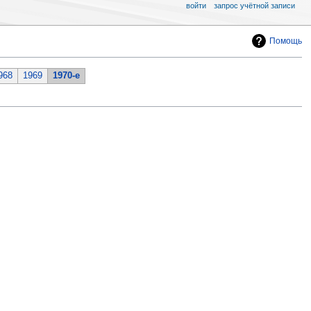
войти
запрос учётной записи
Помощь
968
1969
1970-е