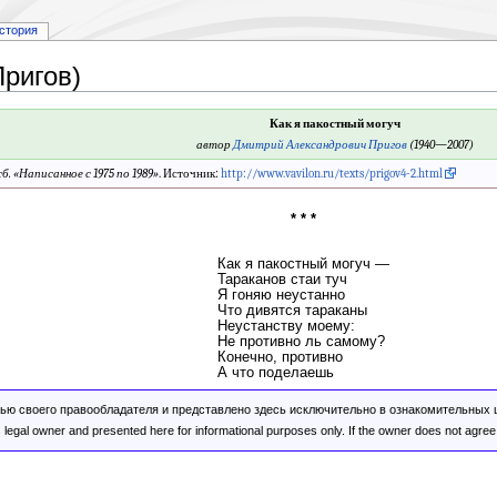
стория
Пригов)
Как я пакостный могуч
автор
Дмитрий Александрович Пригов
(1940—2007)
сб. «
Написанное с 1975 по 1989
»
. Источник:
http://www.vavilon.ru/texts/prigov4-2.html
* * *
Как я пакостный могуч —
Тараканов стаи туч
Я гоняю неустанно
Что дивятся тараканы
Неустанству моему:
Не противно ль самому?
Конечно, противно
А что поделаешь
ью своего правообладателя и представлено здесь исключительно в ознакомительных це
egal owner and presented here for informational purposes only. If the owner does not agree w