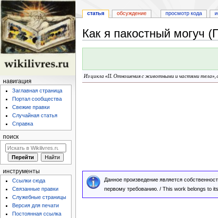
статья
обсуждение
просмотр кода
и
Как я пакостный могуч (
Перейти
Перейти
к
к
навигации
поиску
Из цикла «
II. Отношения с животными и частями тела
»
,
навигация
Заглавная страница
Портал сообщества
Свежие правки
Случайная статья
Справка
поиск
инструменты
Данное произведение является собственност
Ссылки сюда
Связанные правки
первому требованию. / This work belongs to its l
Служебные страницы
Версия для печати
Постоянная ссылка