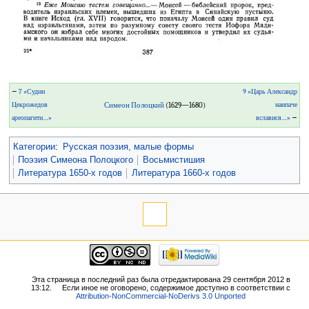
←
7 «Судии
9 «Царь Александр
Цекрожедов
Симеон Полоцкий
(1629—1680)
наипаче
ареопагити…»
вславися…»
→
Категории
:
Русская поэзия, малые формы
Поэзия Симеона Полоцкого
Восьмистишия
Литература 1650-х годов
Литература 1660-х годов
Эта страница в последний раз была отредактирована 29 сентября 2012 в
13:12.
Если иное не оговорено, содержимое доступно в соответствии с
Attribution-NonCommercial-NoDerivs 3.0 Unported