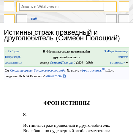
ещё
Истинны страж праведный и
друголюбитель (Симеон Полоцкий)
Перейти
Перейти
←
7 «Судии
8 «Истинны страж праведный и
9 «Царь Александр
к
к
Цекрожедов
друголюбитель…»
наипаче
навигации
поиску
ареопагити…»
автор
Симеон Полоцкий
(1629—1680)
вславися…»
→
[1]
См.
Стихотворения белорусского периода
.
Из цикла «
Фрон истинны
»
. Дата
создания: 1656-64. Источник:
«Imwerden»
ФРОН ИСТИННЫ
8.
Истинны страж праведный и друголюбитель,
Виас бяше по суде верный злобе отметитель: