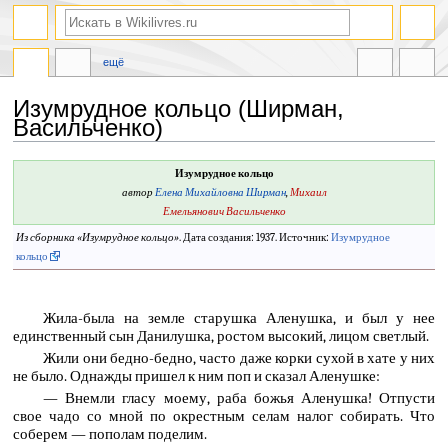
ещё
Изумрудное кольцо (Ширман,
Васильченко)
Перейти
Перейти
Изумрудное кольцо
к
к
автор
Елена Михайловна Ширман
,
Михаил
навигации
поиску
Емельянович Васильченко
Из сборника «
Изумрудное кольцо
»
. Дата создания: 1937. Источник:
Изумрудное
кольцо
Жила-была на земле старушка Аленушка, и был у нее
единственный сын Данилушка, ростом высокий, лицом светлый.
Жили они бедно-бедно, часто даже корки сухой в хате у них
не было. Однажды пришел к ним поп и сказал Аленушке:
— Внемли гласу моему, раба божья Аленушка! Отпусти
свое чадо со мной по окрестным селам налог собирать. Что
соберем — пополам поделим.