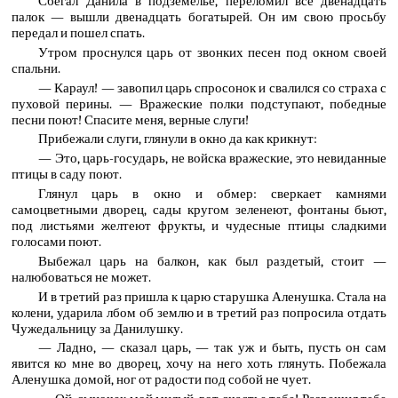
Сбегал Данила в подземелье, переломил все двенадцать
палок — вышли двенадцать богатырей. Он им свою просьбу
передал и пошел спать.
Утром проснулся царь от звонких песен под окном своей
спальни.
— Караул! — завопил царь спросонок и свалился со страха с
пуховой перины. — Вражеские полки подступают, победные
песни поют! Спасите меня, верные слуги!
Прибежали слуги, глянули в окно да как крикнут:
— Это, царь-государь, не войска вражеские, это невиданные
птицы в саду поют.
Глянул царь в окно и обмер: сверкает камнями
самоцветными дворец, сады кругом зеленеют, фонтаны бьют,
под листьями желтеют фрукты, и чудесные птицы сладкими
голосами поют.
Выбежал царь на балкон, как был раздетый, стоит —
налюбоваться не может.
И в третий раз пришла к царю старушка Аленушка. Стала на
колени, ударила лбом об землю и в третий раз попросила отдать
Чужедальницу за Данилушку.
— Ладно, — сказал царь, — так уж и быть, пусть он сам
явится ко мне во дворец, хочу на него хоть глянуть. Побежала
Аленушка домой, ног от радости под собой не чует.