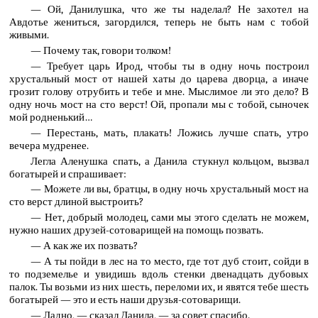
— Ой, Данилушка, что же ты наделал? Не захотел на
Авдотье жениться, загордился, теперь не быть нам с тобой
живыми.
— Почему так, говори толком!
— Требует царь Ирод, чтобы ты в одну ночь построил
хрустальный мост от нашей хаты до царева дворца, а иначе
грозит голову отрубить и тебе и мне. Мыслимое ли это дело? В
одну ночь мост на сто верст! Ой, пропали мы с тобой, сыночек
мой родненький…
— Перестань, мать, плакать! Ложись лучше спать, утро
вечера мудренее.
Легла Аленушка спать, а Данила стукнул кольцом, вызвал
богатырей и спрашивает:
— Можете ли вы, братцы, в одну ночь хрустальный мост на
сто верст длиной выстроить?
— Нет, добрый молодец, сами мы этого сделать не можем,
нужно наших друзей-сотоварищей на помощь позвать.
— А как же их позвать?
— А ты пойди в лес на то место, где тот дуб стоит, сойди в
то подземелье и увидишь вдоль стенки двенадцать дубовых
палок. Ты возьми из них шесть, переломи их, и явятся тебе шесть
богатырей — это и есть наши друзья-сотоварищи.
— Ладно, — сказал Данила, — за совет спасибо.