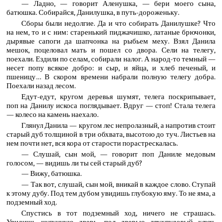
— Ладно, — говорит Аленушка, — бери моего сына,
батюшка. Собирайся, Данилушка, в путь-дороженьку.
Сборы были недолгие. Да и что собирать Данилушке? Что
на нем, то и с ним: старенький пиджачишко, латаные брючонки,
дырявые сапоги да шапчонка на рыбьем меху. Взял Данила
мешок, поцеловал мать и пошел со двора. Сели на телегу,
поехали. Ездили по селам, собирали налог. А народ-то темный —
несет попу всякое добро: и сыр, и яйца, и хлеб печеный, и
пшеницу… В скором времени набрали полную телегу добра.
Поехали назад лесом.
Едут-едут, кругом деревья шумят, телега поскрипывает,
поп на Данилу искоса поглядывает. Вдруг — стоп! Стала телега
— колесо на камень наехало.
Глянул Данила — кругом лес непролазный, а напротив стоит
старый дуб толщиной в три обхвата, высотою до туч. Листьев на
нем почти нет, вся кора от старости порастрескалась.
— Слушай, сын мой, — говорит поп Даниле медовым
голосом, — видишь ли ты сей старый дуб?
— Вижу, батюшка.
— Так вот, слушай, сын мой, вникай в каждое слово. Ступай
к этому дубу. Под тем дубом увидишь глубокую яму. То не яма, а
подземный ход.
Спустись в тот подземный ход, ничего не страшась.