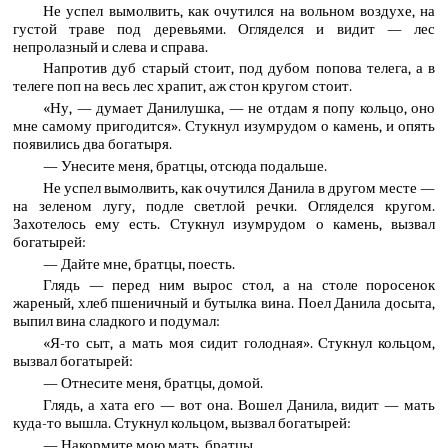
Не успел вымолвить, как очутился на вольном воздухе, на
густой траве под деревьями. Огляделся и видит — лес
непролазный и слева и справа.
Напротив дуб старый стоит, под дубом попова телега, а в
телеге поп на весь лес храпит, аж стон кругом стоит.
«Ну, — думает Данилушка, — не отдам я попу кольцо, оно
мне самому пригодится». Стукнул изумрудом о камень, и опять
появились два богатыря.
— Унесите меня, братцы, отсюда подальше.
Не успел вымолвить, как очутился Данила в другом месте —
на зеленом лугу, подле светлой речки. Огляделся кругом.
Захотелось ему есть. Стукнул изумрудом о камень, вызвал
богатырей:
— Дайте мне, братцы, поесть.
Глядь — перед ним вырос стол, а на столе поросенок
жареный, хлеб пшеничный и бутылка вина. Поел Данила досыта,
выпил вина сладкого и подумал:
«Я-то сыт, а мать моя сидит голодная». Стукнул кольцом,
вызвал богатырей:
— Отнесите меня, братцы, домой.
Глядь, а хата его — вот она. Вошел Данила, видит — мать
куда-то вышла. Стукнул кольцом, вызвал богатырей:
— Накормите мою мать, братцы.