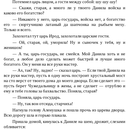
Потемнел царь лицом, а гости между собой: шу-шу-шу!
— Скажи, старая, а много ли у твоего Данила войска и
каково его богатство?
— Никакого у него, царь-государь, войска нет, а богатство
его — сюртучишко латаный да шапчонка на рыбьем меху.
Только и всего.
Захохотал тут царь Ирод, захохотали царские гости.
— Ой, старая, ой, уморила! Ну и сыночек у тебя, ну и
женишок!
— А ты, царь-государь, не смейся. Мой Данила хоть и не
богат, а любое дело сделать может быстрей и лучше иного
богатого. Он у меня на все руки мастер.
— Ах, так? Ну, ладно! — сказал царь. — Если твой Данила на
все руки мастер, пусть в одну ночь построит хрустальный мост
на сто верст от твоего дома до моего дворца. Если сделает это —
пусть берет Чужедальницу в жены, а не сделает — отрублю и
ему и тебе головы за бахвальство. Поняла, старая?
— Поняла, царь-государь.
— Ну, так вон отсюда, старчиха!
Нагнула голову Аленушка и пошла прочь из царева дворца.
Всю дорогу шла и горько плакала.
Пришла домой, кинулась к Даниле на шею, дрожит, слезами
обливается: