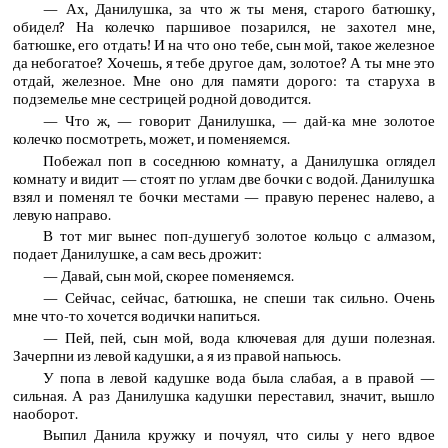
— Ах, Данилушка, за что ж ты меня, старого батюшку,
обидел? На колечко паршивое позарился, не захотел мне,
батюшке, его отдать! И на что оно тебе, сын мой, такое железное
да небогатое? Хочешь, я тебе другое дам, золотое? А ты мне это
отдай, железное. Мне оно для памяти дорого: та старуха в
подземелье мне сестрицей родной доводится.
— Что ж, — говорит Данилушка, — дай-ка мне золотое
колечко посмотреть, может, и поменяемся.
Побежал поп в соседнюю комнату, а Данилушка оглядел
комнату и видит — стоят по углам две бочки с водой. Данилушка
взял и поменял те бочки местами — правую перенес налево, а
левую направо.
В тот миг вынес поп-душегуб золотое кольцо с алмазом,
подает Данилушке, а сам весь дрожит:
— Давай, сын мой, скорее поменяемся.
— Сейчас, сейчас, батюшка, не спеши так сильно. Очень
мне что-то хочется водички напиться.
— Пей, пей, сын мой, вода ключевая для души полезная.
Зачерпни из левой кадушки, а я из правой напьюсь.
У попа в левой кадушке вода была слабая, а в правой —
сильная. А раз Данилушка кадушки переставил, значит, вышло
наоборот.
Выпил Данила кружку и почуял, что силы у него вдвое