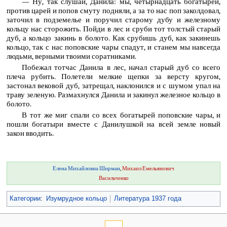
— Ну, так слушай, Данила: мы, четырнадцать богатырей,
против царей и попов смуту подняли, а за то нас поп заколдовал,
заточил в подземелье и поручил старому дубу и железному
кольцу нас сторожить. Пойди в лес и сруби тот толстый старый
дуб, а кольцо закинь в болото. Как срубишь дуб, как закинешь
кольцо, так с нас поповские чары спадут, и станем мы навсегда
людьми, верными твоими соратниками.
Побежал тотчас Данила в лес, начал старый дуб со всего
плеча рубить. Полетели мелкие щепки за версту кругом,
застонал вековой дуб, затрещал, наклонился и с шумом упал на
траву зеленую. Размахнулся Данила и закинул железное кольцо в
болото.
В тот же миг спали со всех богатырей поповские чары, и
пошли богатыри вместе с Данилушкой на всей земле новый
закон вводить.
Елена Михайловна Ширман
,
Михаил Емельянович
Васильченко
Категории
:
Изумрудное кольцо
Литература 1937 года