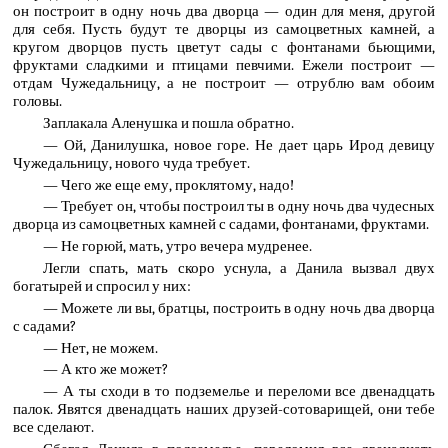
он построит в одну ночь два дворца — один для меня, другой
для себя. Пусть будут те дворцы из самоцветных камней, а
кругом дворцов пусть цветут сады с фонтанами бьющими,
фруктами сладкими и птицами певчими. Ежели построит —
отдам Чужедальницу, а не построит — отрублю вам обоим
головы.
Заплакала Аленушка и пошла обратно.
— Ой, Данилушка, новое горе. Не дает царь Ирод девицу
Чужедальницу, нового чуда требует.
— Чего же еще ему, проклятому, надо!
— Требует он, чтобы построил ты в одну ночь два чудесных
дворца из самоцветных камней с садами, фонтанами, фруктами.
— Не горюй, мать, утро вечера мудренее.
Легли спать, мать скоро уснула, а Данила вызвал двух
богатырей и спросил у них:
— Можете ли вы, братцы, построить в одну ночь два дворца
с садами?
— Нет, не можем.
— А кто же может?
— А ты сходи в то подземелье и переломи все двенадцать
палок. Явятся двенадцать наших друзей-сотоварищей, они тебе
все сделают.