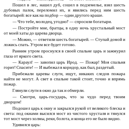
Пошел в лес, нашел дуб, сошел в подземелье, взял шесть
дубовых палок, переломил их, и явились перед ним шесть
богатырей: все как на подбор — один другого краше.
— Что тебе, молодец, угодно? — спросили богатыри.
— Постройте мне, братцы, в одну ночь хрустальный мост
от моей хаты до царева дворца.
— Можно, — ответили шесть богатырей. — Ступай домой и
ложись спать. Утром все будет готово.
Ранним утром проснулся в своей спальне царь и зажмурил
глаза от яркого света.
— Караул! — завопил царь Ирод. — Пожар! Моя спальня
горит! Спасите! — И выбежал в коридор, как был, раздетый.
Прибежали царевы слуги, ищут, никаких следов пожара
найти не могут. А свет в спальне такой стоит, точно и впрямь
пожар.
Глянули слуги в окно да так и обмерли.
— Смотри, царь-государь, что за чудо перед твоим
дворцом!
Подошел царь к окну и закрылся рукой от великого блеска и
света: под окнами высился мост из чистого хрусталя и тянулся
тот мост через холмы, реки, болота, и конца его не было видно.
Удивился царь: