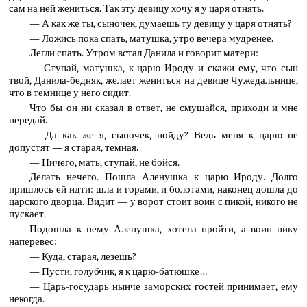
сам на ней жениться. Так эту девицу хочу я у царя отнять.
— А как же ты, сыночек, думаешь ту девицу у царя отнять?
— Ложись пока спать, матушка, утро вечера мудренее.
Легли спать. Утром встал Данила и говорит матери:
— Ступай, матушка, к царю Ироду и скажи ему, что сын
твой, Данила-бедняк, желает жениться на девице Чужедальнице,
что в темнице у него сидит.
Что бы он ни сказал в ответ, не смущайся, приходи и мне
передай.
— Да как же я, сыночек, пойду? Ведь меня к царю не
допустят — я старая, темная.
— Ничего, мать, ступай, не бойся.
Делать нечего. Пошла Аленушка к царю Ироду. Долго
пришлось ей идти: шла и горами, и болотами, наконец дошла до
царского дворца. Видит — у ворот стоит воин с пикой, никого не
пускает.
Подошла к нему Аленушка, хотела пройти, а воин пику
наперевес:
— Куда, старая, лезешь?
— Пусти, голубчик, я к царю-батюшке…
— Царь-государь нынче заморских гостей принимает, ему
некогда.