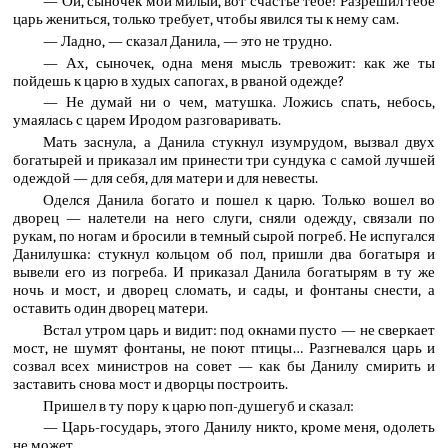
— Ой, сыночек мой милый, вот счастье тебе! Разрешил тебе
царь жениться, только требует, чтобы явился ты к нему сам.
— Ладно, — сказал Данила, — это не трудно.
— Ах, сыночек, одна меня мысль тревожит: как же ты
пойдешь к царю в худых сапогах, в рваной одежде?
— Не думай ни о чем, матушка. Ложись спать, небось,
умаялась с царем Иродом разговаривать.
Мать заснула, а Данила стукнул изумрудом, вызвал двух
богатырей и приказал им принести три сундука с самой лучшей
одеждой — для себя, для матери и для невесты.
Оделся Данила богато и пошел к царю. Только вошел во
дворец — налетели на него слуги, сняли одежду, связали по
рукам, по ногам и бросили в темный сырой погреб. Не испугался
Данилушка: стукнул кольцом об пол, пришли два богатыря и
вывели его из погреба. И приказал Данила богатырям в ту же
ночь и мост, и дворец сломать, и сады, и фонтаны снести, а
оставить один дворец матери.
Встал утром царь и видит: под окнами пусто — не сверкает
мост, не шумят фонтаны, не поют птицы… Разгневался царь и
созвал всех министров на совет — как бы Данилу смирить и
заставить снова мост и дворцы построить.
Пришел в ту пору к царю поп-душегуб и сказал:
— Царь-государь, этого Данилу никто, кроме меня, одолеть
не может.