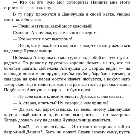
— Кто бы это чудо мог сотворить? Найдите мне этого
строителя, я его озолочу!
В ту пору проснулся и Данилушка в своей хатке, увидел
мост, залюбовался:
— Гляди, матушка, какой мост красивый!
Смотрит Аленушка, глазам своим не верит.
— Кто же этот мост выстроил?
— Это я, матушка. Беги к царю и скажи, что я хочу жениться
на девице Чужедальнице.
Побежала Аленушка по мосту, ног под собой не чувствуя от
радости. По ровному хрусталю хорошо бежать, не то, что по
болотам шагать. Добежала Аленушка до дворца, видит — на
площади полки маршируют, трубы трубят, барабаны гремят, и
сам царь на коне перед мостом скачет, любуется, а вокруг него
заморские гости толпятся, мост на разные голоса расхваливают.
Подбежала Аленушка к царю — и бух в ноги.
— Не вели казнить, вели миловать. Дозволь слово сказать.
— А, старая, опять ты? Ну, говори, с чем пришла?
— Да как же, царь-батюшка, ты велел моему Данилушке
хрустальный мост в одну ночь выстроить — он выстроил.
Теперь дозволь ему на девице Чужедальнице жениться.
— Как?! — вскричал царь. — Этот мост построил какой-то
безродный Данила?.. Быть не может! Скажи своему сыну, пусть