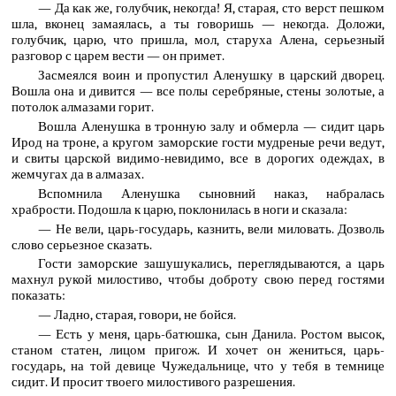
— Да как же, голубчик, некогда! Я, старая, сто верст пешком
шла, вконец замаялась, а ты говоришь — некогда. Доложи,
голубчик, царю, что пришла, мол, старуха Алена, серьезный
разговор с царем вести — он примет.
Засмеялся воин и пропустил Аленушку в царский дворец.
Вошла она и дивится — все полы серебряные, стены золотые, а
потолок алмазами горит.
Вошла Аленушка в тронную залу и обмерла — сидит царь
Ирод на троне, а кругом заморские гости мудреные речи ведут,
и свиты царской видимо-невидимо, все в дорогих одеждах, в
жемчугах да в алмазах.
Вспомнила Аленушка сыновний наказ, набралась
храбрости. Подошла к царю, поклонилась в ноги и сказала:
— Не вели, царь-государь, казнить, вели миловать. Дозволь
слово серьезное сказать.
Гости заморские зашушукались, переглядываются, а царь
махнул рукой милостиво, чтобы доброту свою перед гостями
показать:
— Ладно, старая, говори, не бойся.
— Есть у меня, царь-батюшка, сын Данила. Ростом высок,
станом статен, лицом пригож. И хочет он жениться, царь-
государь, на той девице Чужедальнице, что у тебя в темнице
сидит. И просит твоего милостивого разрешения.