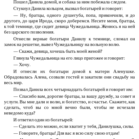
Пошел Данила домой, и собака за ним побежала следом.
Стукнул Данила кольцом, вызвал богатырей и говорит:
— Ну, братцы, одного душегуба, попа, прикончили, и до
другого, до царя Ирода, скоро доберемся. Несите меня, братцы,
к той темнице, где сидит девица Чужедальница. Женюсь я на ней
без царского позволения.
Отнесли верные богатыри Данилу к темнице, сломал он
замок на решетке, вывел Чужедальницу на вольную волю.
— Скажи, девица, хочешь быть моей женой?
Глянула Чужедальница на его лицо пригожее и говорит:
— Хочу.
И отнесли их богатыри домой к матери Аленушке.
Обрадовалась Алена, созвали гостей и закатили они свадьбу на
весь мир.
Позвал Данила всех четырнадцать богатырей и говорит им:
— Спасибо вам, дорогие братцы, за вашу дружбу, за совет и
услуги. Вы мне дали и волю, и богатство, и счастье. Скажите, как
сделать, чтоб вы со мной вечно были, чтобы не исчезали
неведомо куда?
И ответил один из богатырей:
— Сделать это можно, если хватит у тебя, Данилушка, силы.
— Говорите, братцы! Для вас я всю силу свою отдам!