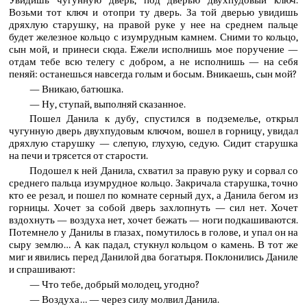
Увидишь чугунную дверь, под дверью двухпудовый ключ.
Возьми тот ключ и отопри ту дверь. За той дверью увидишь
дряхлую старушку, на правой руке у нее на среднем пальце
будет железное кольцо с изумрудным камнем. Сними то кольцо,
сын мой, и принеси сюда. Ежели исполнишь мое поручение —
отдам тебе всю телегу с добром, а не исполнишь — на себя
пеняй: останешься навсегда голым и босым. Вникаешь, сын мой?
— Вникаю, батюшка.
— Ну, ступай, выполняй сказанное.
Пошел Данила к дубу, спустился в подземелье, открыл
чугунную дверь двухпудовым ключом, вошел в горницу, увидал
дряхлую старушку — слепую, глухую, седую. Сидит старушка
на печи и трясется от старости.
Подошел к ней Данила, схватил за правую руку и сорвал со
среднего пальца изумрудное кольцо. Закричала старушка, точно
кто ее резал, и пошел по комнате серный дух, а Данила бегом из
горницы. Хочет за собой дверь захлопнуть — сил нет. Хочет
вздохнуть — воздуха нет, хочет бежать — ноги подкашиваются.
Потемнело у Данилы в глазах, помутилось в голове, и упал он на
сыру землю… А как падал, стукнул кольцом о камень. В тот же
миг и явились перед Данилой два богатыря. Поклонились Даниле
и спрашивают:
— Что тебе, добрый молодец, угодно?
— Воздуха… — через силу молвил Данила.