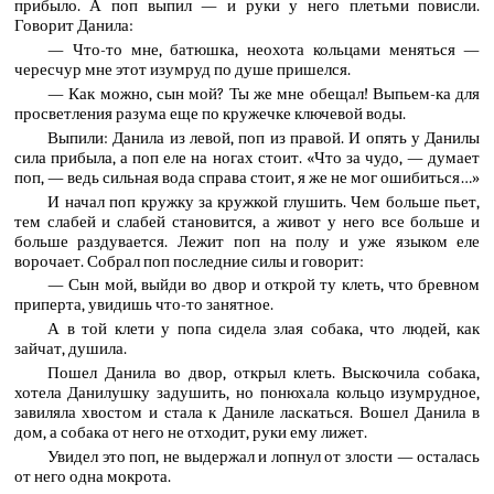
прибыло. А поп выпил — и руки у него плетьми повисли.
Говорит Данила:
— Что-то мне, батюшка, неохота кольцами меняться —
чересчур мне этот изумруд по душе пришелся.
— Как можно, сын мой? Ты же мне обещал! Выпьем-ка для
просветления разума еще по кружечке ключевой воды.
Выпили: Данила из левой, поп из правой. И опять у Данилы
сила прибыла, а поп еле на ногах стоит. «Что за чудо, — думает
поп, — ведь сильная вода справа стоит, я же не мог ошибиться…»
И начал поп кружку за кружкой глушить. Чем больше пьет,
тем слабей и слабей становится, а живот у него все больше и
больше раздувается. Лежит поп на полу и уже языком еле
ворочает. Собрал поп последние силы и говорит:
— Сын мой, выйди во двор и открой ту клеть, что бревном
приперта, увидишь что-то занятное.
А в той клети у попа сидела злая собака, что людей, как
зайчат, душила.
Пошел Данила во двор, открыл клеть. Выскочила собака,
хотела Данилушку задушить, но понюхала кольцо изумрудное,
завиляла хвостом и стала к Даниле ласкаться. Вошел Данила в
дом, а собака от него не отходит, руки ему лижет.
Увидел это поп, не выдержал и лопнул от злости — осталась
от него одна мокрота.