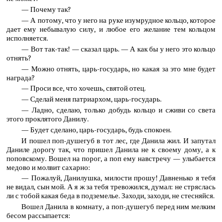
— Почему так?
— А потому, что у него на руке изумрудное кольцо, которое
дает ему небывалую силу, и любое его желание тем кольцом
исполняется.
— Вот так-так! — сказал царь. — А как бы у него это кольцо
отнять?
— Можно отнять, царь-государь, но какая за это мне будет
награда?
— Проси все, что хочешь, святой отец.
— Сделай меня патриархом, царь-государь.
— Ладно, сделаю, только добудь кольцо и сживи со света
этого проклятого Данилу.
— Будет сделано, царь-государь, будь спокоен.
И пошел поп-душегуб в тот лес, где Данила жил. И запутал
Даниле дорогу так, что пришел Данила не к своему дому, а к
поповскому. Вошел на порог, а поп ему навстречу — улыбается
медово и молвит сахарно:
— Пожалуй, Данилушка, милости прошу! Давненько я тебя
не видал, сын мой. А я ж за тебя тревожился, думал: не стряслась
ли с тобой какая беда в подземелье. Заходи, заходи, не стесняйся.
Вошел Данила в комнату, а поп-душегуб перед ним мелким
бесом рассыпается: