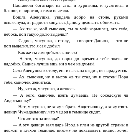
Наставили богатыри на стол и курятины, и гусятины, и
блинов, и пирогов, а сами исчезли.
Вошла Аленушка, увидала добро на столе, руками
всплеснула, от радости кинулась Данилу целовать-обнимать.
— Ах ты ж, мой сыночек, ты ж мой кормилец, это тебе,
небось, поп такую долю выделил?
— Садись, матушка, к столу, — говорит Данила, — это не
поп выделил, это я сам добыл.
— Как же ты сам добыл, сыночек?
— А это, матушка, до поры до времени тебе знать не
надобно. Садись лучше ешь, ни о чем не думай.
Села Аленушка к столу, ест и на сына глядит, не нарадуется.
— Ах, сыночек, ну и высок же ты стал, ну и статен! Пора
тебе, сыночек, жениться.
— Ну, что ж, матушка, и женюсь.
— А кого, сыночек, взять думаешь. Не соседскую ли
Авдотьюшку?
— Нет, матушка, не хочу я брать Авдотьюшку, а хочу взять
девицу Чужедальницу, что у царя в темнице сидит.
— Что же это за девица?
— А эту девицу взял царь Ирод в плен из другой страны и
держит в глухой темнице, никому не показывает, видно, хочет