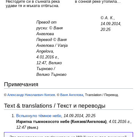
Несгодите си в сънната река
в сонной реке утопила…
удави тя и мъката отблъсна.
© А. К.,
Превод от
14.09.2014,
руски: © Ваня
20:25
Ангелова
Перевод © Ваня
Ангелова / Vanja
Angelova,
4.01.2016 г.,
12:47, Велико
Тырново /
Велико Търново
Примечания
©
Александр Николаевич Князев
. ©
Ваня Ангелова
, Translation / Перевод.
Text & translations / Текст и переводы
Вспыхнуло тёмное небо
,
14.09.2014, 20:25
Изригна тъмнокосото небе (Князев/Ангелова)
,
4.01.2016 г.,
12:47
(болг.)