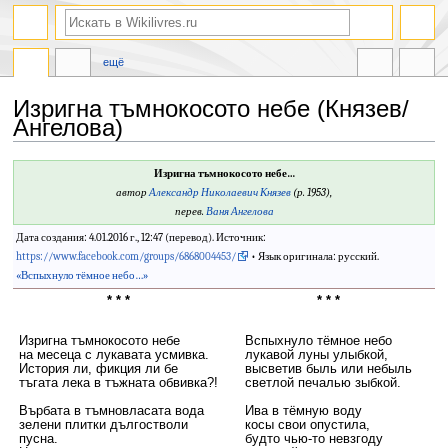
ещё
Изригна тъмнокосото небе (Князев/
Ангелова)
Перейти
Перейти
Изригна тъмнокосото небе…
к
к
автор
Александр Николаевич Князев
(р. 1953),
навигации
поиску
перев.
Ваня Ангелова
Дата создания: 4.01.2016 г., 12:47 (перевод). Источник:
https://www.facebook.com/groups/6868004453/
• Язык оригинала: русский.
«Вспыхнуло тёмное небо…»
* * *
* * *
Изригна тъмнокосото небе
Вспыхнуло тёмное небо
на месеца с лукавата усмивка.
лукавой луны улыбкой,
История ли, фикция ли бе
высветив быль или небыль
тъгата лека в тъжната обвивка?!
светлой печалью зыбкой.
Върбата в тъмновласата вода
Ива в тёмную воду
зелени плитки дългостволи
косы свои опустила,
пусна.
будто чью-то невзгоду