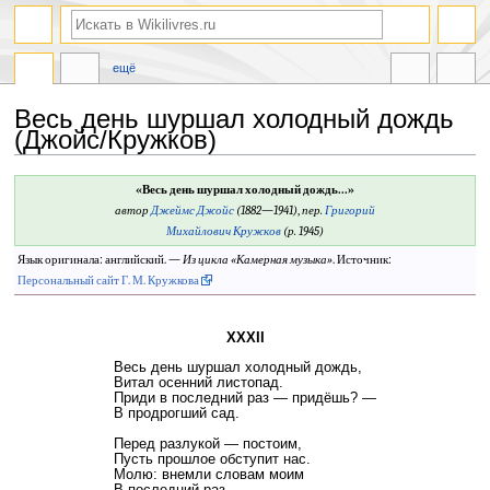
ещё
Весь день шуршал холодный дождь
(Джойс/Кружков)
Перейти
Перейти
«Весь день шуршал холодный дождь...»
к
к
автор
Джеймс Джойс
(1882—1941)
,
пер.
Григорий
навигации
поиску
Михайлович Кружков
(р. 1945)
Язык оригинала: английский. —
Из цикла «
Камерная музыка
»
. Источник:
Персональный сайт Г. М. Кружкова
XXXII
Весь день шуршал холодный дождь,
Витал осенний листопад.
Приди в последний раз — придёшь? —
В продрогший сад.
Перед разлукой — постоим,
Пусть прошлое обступит нас.
Молю: внемли словам моим
В последний раз.