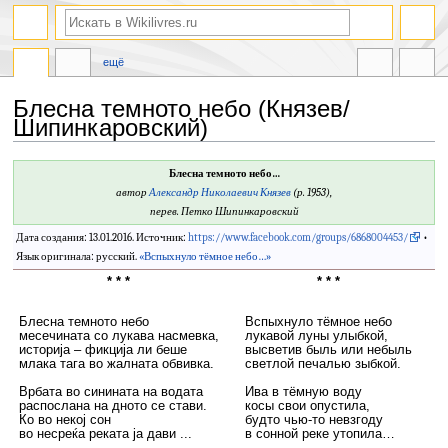
ещё
Блесна темното небо (Князев/
Шипинкаровский)
Перейти
Перейти
Блесна темното небо…
к
к
автор
Александр Николаевич Князев
(р. 1953),
навигации
поиску
перев. Петко Шипинкаровский
Дата создания: 13.01.2016. Источник:
https://www.facebook.com/groups/6868004453/
•
Язык оригинала: русский.
«Вспыхнуло тёмное небо…»
* * *
* * *
Блесна темното небо
Вспыхнуло тёмное небо
месечината со лукава насмевка,
лукавой луны улыбкой,
историја – фикција ли беше
высветив быль или небыль
млака тага во жалната обвивка.
светлой печалью зыбкой.
Врбата во синината на водата
Ива в тёмную воду
распослана на дното се стави.
косы свои опустила,
Ко во некој сон
будто чью-то невзгоду
во несреќа реката ја дави ...
в сонной реке утопила…