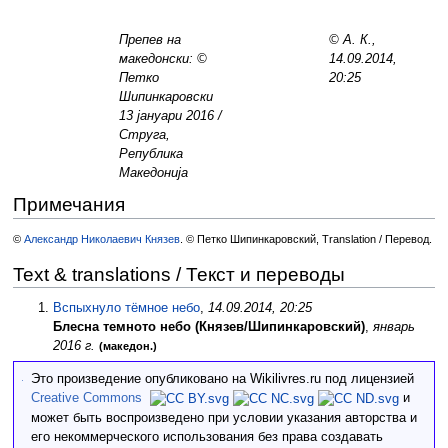
Препев на
© А. К.,
македонски: ©
14.09.2014,
Петко
20:25
Шипинкаровски
13 јануари 2016 /
Струга,
Република
Македонија
Примечания
©
Александр Николаевич Князев
. © Петко Шипинкаровский, Translation / Перевод.
Text & translations / Текст и переводы
Вспыхнуло тёмное небо
,
14.09.2014, 20:25
Блесна темното небо (Князев/Шипинкаровский)
,
январь
2016 г.
(македон.)
Это произведение опубликовано на Wikilivres.ru под лицензией
Creative Commons
и
может быть воспроизведено при условии указания авторства и
его некоммерческого использования без права создавать