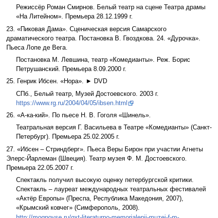
Режиссёр Роман Смирнов. Белый театр на сцене Театра драмы
«На Литейном». Премьера 28.12.1999 г.
23. «Пиковая Дама». Сценическая версия Самарского
драматического театра. Постановка В. Гвоздкова. 24. «Дурочка».
Пьеса Лопе де Вега.
Постановка М. Левшина, театр «Комедианты». Реж. Борис
Петрушанский. Премьера 8.09.2000 г.
25. Генрик Ибсен. «Нора». ► DVD
СПб., Белый театр, Музей Достоевского. 2003 г.
https://www.rg.ru/2004/04/05/ibsen.html
26. «А-ка-кий». По пьесе Н. В. Гоголя «Шинель».
Театральная версия Г. Васильева в Театре «Комедианты» (Санкт-
Петербург). Премьера 25.02.2005 г.
27. «Ибсен – Стриндберг». Пьеса Веры Бирон при участии Агнеты
Элерс-Йарлеман (Швеция). Театр музея Ф. М. Достоевского.
Премьера 22.05.2007 г.
Спектакль получил высокую оценку петербургской критики.
Спектакль – лауреат международных театральных фестивалей
«Актёр Европы» (Преспа, Республика Македония, 2007),
«Крымский ковчег» (Симферополь, 2008).
http://mognovse.ru/gxt-literaturno-memorialenij-muzej-f-m-