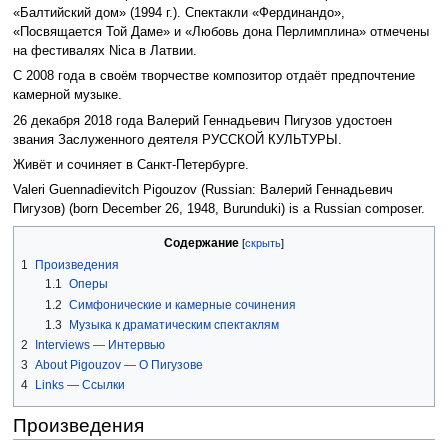
«Балтийский дом» (1994 г.). Спектакли «Фердинандо»,
«Посвящается Той Даме» и «Любовь дона Перлимплина» отмечены
на фестивалях Nica в Латвии.
С 2008 года в своём творчестве композитор отдаёт предпочтение
камерной музыке.
26 декабря 2018 года Валерий Геннадьевич Пигузов удостоен
звания Заслуженного деятеля РУССКОЙ КУЛЬТУРЫ.
Живёт и сочиняет в Санкт-Петербурге.
Valeri Guennadievitch Pigouzov (Russian: Валерий Геннадьевич
Пигузов) (born December 26, 1948, Burunduki) is a Russian composer.
Содержание
1
Произведения
1.1
Оперы
1.2
Симфонические и камерные сочинения
1.3
Музыка к драматическим спектаклям
2
Interviews — Интервью
3
About Pigouzov — О Пигузове
4
Links — Ссылки
Произведения