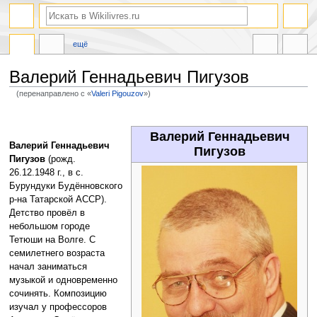
ещё
Валерий Геннадьевич Пигузов
(перенаправлено с «
Valeri Pigouzov
»)
Перейти
Перейти
к
к
Валерий Геннадьевич
навигации
поиску
Валерий Геннадьевич
Пигузов
Пигузов
(рожд.
26.12.1948 г., в с.
Бурундуки Будённовского
р-на Татарской АССР).
Детство провёл в
небольшом городе
Тетюши на Волге. С
семилетнего возраста
начал заниматься
музыкой и одновременно
сочинять. Композицию
изучал у профессоров