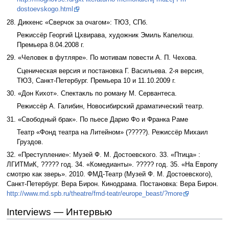
dostoevskogo.html
28. Диккенс «Сверчок за очагом»: ТЮЗ, СПб.
Режиссёр Георгий Цхвирава, художник Эмиль Капелюш.
Премьера 8.04.2008 г.
29. «Человек в футляре». По мотивам повести А. П. Чехова.
Сценическая версия и постановка Г. Васильева. 2-я версия,
ТЮЗ, Санкт-Петербург. Премьера 10 и 11.10.2009 г.
30. «Дон Кихот». Спектакль по роману М. Сервантеса.
Режиссёр А. Галибин, Новосибирский драматический театр.
31. «Свободный брак». По пьесе Дарио Фо и Франка Раме
Театр «Фонд театра на Литейном» (?????). Режиссёр Михаил
Груздов.
32. «Преступление»: Музей Ф. М. Достоевского. 33. «Птица» :
ЛГИТМиК, ????? год. 34. «Комедианты». ????? год. 35. «На Европу
смотрю как зверь». 2010. ФМД-Театр (Музей Ф. М. Достоевского),
Санкт-Петербург. Вера Бирон. Кинодрама. Постановка: Вера Бирон.
http://www.md.spb.ru/theatre/fmd-teatr/europe_beast/?more
Interviews — Интервью