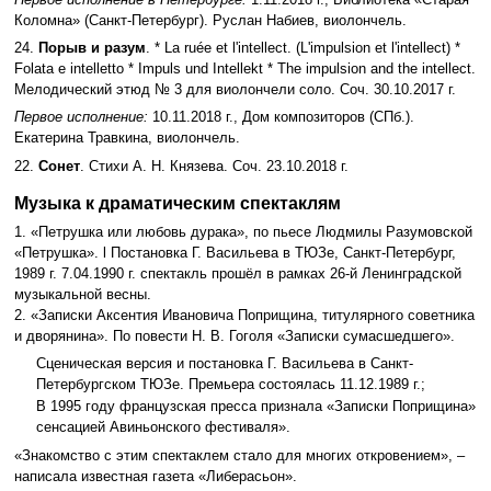
Коломна» (Санкт-Петербург). Руслан Набиев, виолончель.
24.
Порыв и разум
. * La ruée et l'intellect. (L'impulsion et l'intellect) *
Folata e intelletto * Impuls und Intellekt * The impulsion and the intellect.
Мелодический этюд № 3 для виолончели соло. Соч. 30.10.2017 г.
Первое исполнение:
10.11.2018 г., Дом композиторов (СПб.).
Екатерина Травкина, виолончель.
22.
Сонет
. Стихи А. Н. Князева. Соч. 23.10.2018 г.
Музыка к драматическим спектаклям
1. «Петрушка или любовь дурака», по пьесе Людмилы Разумовской
«Петрушка». l Постановка Г. Васильева в ТЮЗе, Санкт-Петербург,
1989 г. 7.04.1990 г. спектакль прошёл в рамках 26-й Ленинградской
музыкальной весны.
2. «Записки Аксентия Ивановича Поприщина, титулярного советника
и дворянина». По повести Н. В. Гоголя «Записки сумасшедшего».
Сценическая версия и постановка Г. Васильева в Санкт-
Петербургском ТЮЗе. Премьера состоялась 11.12.1989 г.;
В 1995 году французская пресса признала «Записки Поприщина»
сенсацией Авиньонского фестиваля».
«Знакомство с этим спектаклем стало для многих откровением», –
написала известная газета «Либерасьон».