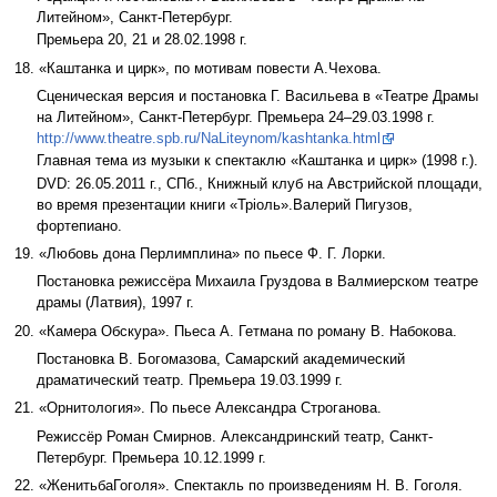
Литейном», Санкт-Петербург.
Премьера 20, 21 и 28.02.1998 г.
18. «Каштанка и цирк», по мотивам повести А.Чехова.
Сценическая версия и постановка Г. Васильева в «Театре Драмы
на Литейном», Санкт-Петербург. Премьера 24–29.03.1998 г.
http://www.theatre.spb.ru/NaLiteynom/kashtanka.html
Главная тема из музыки к спектаклю «Каштанка и цирк» (1998 г.).
DVD: 26.05.2011 г., СПб., Книжный клуб на Австрийской площади,
во время презентации книги «Трiоль».Валерий Пигузов,
фортепиано.
19. «Любовь дона Перлимплина» по пьесе Ф. Г. Лорки.
Постановка режиссёра Михаила Груздова в Валмиерском театре
драмы (Латвия), 1997 г.
20. «Камера Обскура». Пьеса А. Гетмана по роману В. Набокова.
Постановка В. Богомазова, Самарский академический
драматический театр. Премьера 19.03.1999 г.
21. «Орнитология». По пьесе Александра Строганова.
Режиссёр Роман Смирнов. Александринский театр, Санкт-
Петербург. Премьера 10.12.1999 г.
22. «ЖенитьбаГоголя». Спектакль по произведениям Н. В. Гоголя.