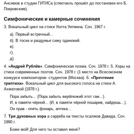
Ансимов в студии ГИТИСа (спектакль прошёл до постановки его Б.
Покровским).
Симфонические и камерные сочинения
3. Вокальный цикл на стихи Уолта Уитмена. Соч. 1967 г.
а). Первый встречный...
б). В тоске и раздумье сижу одинокий.
в).
г).
д).
4.
«Андрей Рублёв»
. Симфоническая поэма. Соч. 1978 г. 5. Хоры на
стихи современных поэтов. Соч. 1978 г. (1 место на Всесоюзном
конкурсе композиторов- студентов (Москва). 6.
«Прочтение
триптиха»
. Вокальный цикл для высокого голоса на стихи А.
Ахматовой (1978 г.).
Пора забыть... (Пора забыть верблюжий этот гам...).
И, в памяти чёрной... (И, в памяти чёрной пошарив, найдешь...).
Он прав - опять фонарь, аптека...
7.
Три духовных хора
a cappella на тексты псалмов Давида. Соч.
1990 г.
Боже мой! Для чего ты оставил меня?