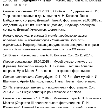
18.
Встаёт предутренний туман...
Романс на стихи А. Н. Князева.
Соч. 2.10.2013 г.
Первое исполнение:
12.11.2013 г., Особняк Г. Р. Державина (СПб.).
Творческое собрание в день юбилея А. Н. Князева. Гаянэ
Бабаджанян, сопрано, Дмитрий Павлий, фортепиано. 26.06.2018 г.,
Академия музыки им. Гнесиных (Москва). Надежда Казанцева,
сопрано, Дмитрий Умеренков, фортепиано.
Романс прозвучал в рамках X международного конкурса
исполнителей и композиторов «Романтизм. Истоки и
горизонты».
Надежда Казанцева удостоена специального приза
жюри «За исполнение сочинения композитора XX века».
19.
Время.
Романс на стихи А. Н. Князева. Соч. 25.11.2014 г.
Первое исполнение:
28.04.2015 г., Музей русского искусства
(Ереван). Творческий вечер А. Н. Князева. Стефани Кочарян,
сопрано, Нунэ Мелик-Вртанесян, электронное фортепиано.
Первое исполнение в Петербурге:
12.11.2015 г., Дом-музей Ф. И.
Шаляпина. Артём Мелихов, тенор, Павел Товпич, фортепиано.
20.
Патетическая элегия
для виолончели и фортепиано. Соч.
21.03.2016 г. Élégie рathétique pour violoncelle et piano
Первое исполнение:
27.03.2016 г., Музей-квартира А. Н. Толстого в
Москве (Открытие III виолончельного фестиваля им. П. И.
Юргенсона). Евгений Прокошин, виолончель, Евгений Баженов,