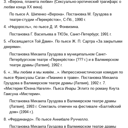
3. «Верона, планета любви» (Сексуально-эротический трагифарс о
любви конца ХХ века).
По пьесе А. Шипенко «Верона». Постановка М. Груздова в
театре-студии «Перекрёсток», С-Пб., 1990 г.
4. «Недоросль», по пьесе Д. И. Фонвизина.
Постановка Г. Васильева в ТЮЗе, Санкт-Петербург, 1991 г.
5. «Посвящается Той Даме». По пьесе Ж. П. Сартра «За закрытыми
дверями».
Постановка Михаила Груздова в муниципальном Санкт-
Петербургском театре «Перекрёсток» (??? г.) и в Валмиерском
театре драмы (Латвия), 1992 г.
6. «...Мы любим и мы живём...». Импрессионистическая комедия по
пьесе Франсуазы Саган «Пианино в траве». Постановка Михаила
Груздова в Валмиерском театре драмы (Латвия), 1992 г. 7.
«Мистерии Юхена Нагеля». Пьеса Инары Эглитэ по роману Кнута
Гамсуна «Мистерии».
Постановка Михаила Груздова в Валмиерском театре драмы
(Латвия), 1993 г. Спектакль отмечен на фестивале «Балтийский
дом» (1994 г.).
8. «Фердинандо». По пьесе Аннибале Руччелло.
Постановка Михаила Груздова в Валмиерском театре драмы