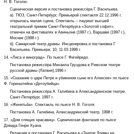
Н. В. Гоголю.
Сценическая версия и постановка режиссёра Г. Васильева.
а). ТЮЗ, Санкт-Петербург, Премьерой спектакля 22.12.1996 г.
открылась малая сцена. Спектакль – лауреат высшей
театральной премии Санкт-Петербурга «Золотой софит»,
отмечен на фестивалях в Авиньоне (1997 г.), Варшаве (1997 г.),
Москве (1998 г.).
б). Самарский театр драмы. Инсценировка и постановка Г.
Васильева. Премьера: 10, 11.03.1998 г.
14. «Лиса и виноград». По пьесе Г. Фигейредо.
Постановка режиссёра Михаила Груздова в Рижском театре
русской драмы (Латвия),1996 г.
15. «Сказание о царе Петре и убиенном сыне его Алексее» по пьесе
Ф. Горенштейна «Детоубийца».
Постановка режиссёра А. Галибина в Александринском театре,
Санкт-Петербург, 1997 г.
16. «Женитьба». Спектакль по пьесе Н. В. Гоголя.
Постановка А. Галибина, Александринский театр, 1998 г.
17. «Дом спящих красавиц». Сценическая фантазия по пьесе
Дэвида Генри Хуана.
Редакция и постановка Г. Васильева в «Театре Драмы на