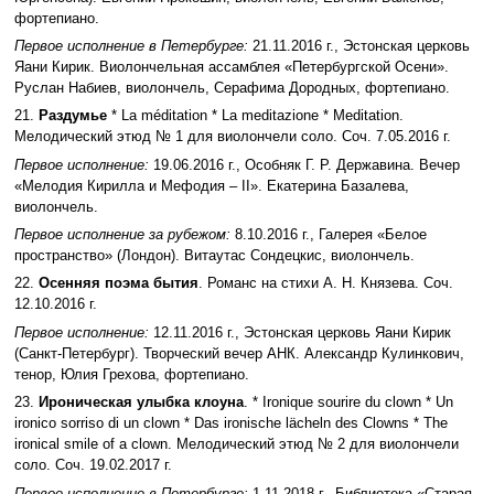
фортепиано.
Первое исполнение в Петербурге:
21.11.2016 г., Эстонская церковь
Яани Кирик. Виолончельная ассамблея «Петербургской Осени».
Руслан Набиев, виолончель, Серафима Дородных, фортепиано.
21.
Раздумье
* La méditation * La meditazione * Meditation.
Мелодический этюд № 1 для виолончели соло. Соч. 7.05.2016 г.
Первое исполнение:
19.06.2016 г., Особняк Г. Р. Державина. Вечер
«Мелодия Кирилла и Мефодия – II». Екатерина Базалева,
виолончель.
Первое исполнение за рубежом:
8.10.2016 г., Галерея «Белое
пространство» (Лондон). Витаутас Сондецкис, виолончель.
22.
Осенняя поэма бытия
. Романс на стихи А. Н. Князева. Соч.
12.10.2016 г.
Первое исполнение:
12.11.2016 г., Эстонская церковь Яани Кирик
(Санкт-Петербург). Творческий вечер АНК. Александр Кулинкович,
тенор, Юлия Грехова, фортепиано.
23.
Ироническая улыбка клоуна
. * Ironique sourire du clown * Un
ironico sorriso di un clown * Das ironische lächeln des Clowns * The
ironical smile of a clown. Мелодический этюд № 2 для виолончели
соло. Соч. 19.02.2017 г.
Первое исполнение в Петербурге:
1.11.2018 г., Библиотека «Старая