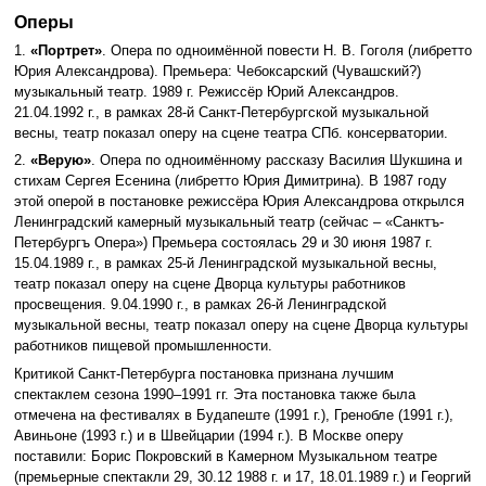
Оперы
1.
«Портрет»
. Опера по одноимённой повести Н. В. Гоголя (либретто
Юрия Александрова). Премьера: Чебоксарский (Чувашский?)
музыкальный театр. 1989 г. Режиссёр Юрий Александров.
21.04.1992 г., в рамках 28-й Санкт-Петербургской музыкальной
весны, театр показал оперу на сцене театра СПб. консерватории.
2.
«Верую»
. Опера по одноимённому рассказу Василия Шукшина и
стихам Сергея Есенина (либретто Юрия Димитрина). В 1987 году
этой оперой в постановке режиссёра Юрия Александрова открылся
Ленинградский камерный музыкальный театр (сейчас – «Санктъ-
Петербургъ Опера») Премьера состоялась 29 и 30 июня 1987 г.
15.04.1989 г., в рамках 25-й Ленинградской музыкальной весны,
театр показал оперу на сцене Дворца культуры работников
просвещения. 9.04.1990 г., в рамках 26-й Ленинградской
музыкальной весны, театр показал оперу на сцене Дворца культуры
работников пищевой промышленности.
Критикой Санкт-Петербурга постановка признана лучшим
спектаклем сезона 1990–1991 гг. Эта постановка также была
отмечена на фестивалях в Будапеште (1991 г.), Гренобле (1991 г.),
Авиньоне (1993 г.) и в Швейцарии (1994 г.). В Москве оперу
поставили: Борис Покровский в Камерном Музыкальном театре
(премьерные спектакли 29, 30.12 1988 г. и 17, 18.01.1989 г.) и Георгий