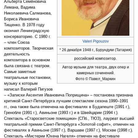
Альберта Семёновича
Лемана, Вадима
Николаевича Салманова,
Бориса Ивановича
Тищенко. В 1978 году
окончил Ленинградскую
консерваторию. С 1980 г.
Valeri Pigouzov
– член Союза
композиторов. Творческая
* 26 декабря 1948 г., Бурундуки (Татария)
деятельность
российский композитор.
композитора в основном
была связана с театром.
Автор музыки для театра, двух опер и
Самые заметные
камерных сочинений.
театральные постановки,
Фото © Павел_Маркин
музыку к которым
написал Валерий Пигузов
– «Записки Аксентия Ивановича Поприщина» – постановка признана
критикой Санкт-Петербурга лучшим спектаклем сезона 1990–1991
гг., она также была отмечена на фестивалях в Будапеште (1991 г.),
Гренобле (1991 г.), Авиньоне (1993 г.) и в Швейцарии (1994 г.).
Спектакль «Старосветские помещики» (СПб., ТЮЗ), лауреат высшей
театральной премии Санкт-Петербурга «Золотой софит», отмечен на
фестивалях в Авиньоне (1997 г.), Варшаве (1997 г.), Москве (1998 г.).
Спектакль «Мистерии Юхена Нагеля» отмечен на фестивале