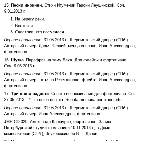
15.
Песни инокини.
Стихи Игумении Таисии Леушинской. Соч.
9.01.2013 г.
1. На берегу реки.
2. Вестники.
3. Счастлив, кто посмеялся.
Первое исполнение:
31.05.2013 г., Шереметевский дворец (СПб.).
Авторский вечер. Дарья Черний, меццо-сопрано, Иван Александров,
фортепиано.
16.
Шутка.
Парафраз на тему Баха. Для флейты и фортепиано.
Соч. 6.05.2013 г.
Первое исполнение:
31.05.2013 г., Шереметевский дворец (СПб.).
Авторский вечер. Татьяна Резетдинова, флейта, Иван Александров,
фортепиано.
17.
Три цвета радости
. Соната-воспоминание для фортепиано. Соч.
27.05.2013 г. * Tre colori di gioia. Sonata-memoria per pianoforte.
Первое исполнение:
31.05.2013 г., Шереметевский дворец (СПб.).
Авторский вечер. Иван Александров, фортепиано.
JMR CD 029. Александр Кашпурин, фортепиано. Запись
Петербургской студии грамзаписи 10.11.2018 г., в Доме
композиторов (СПб.); Звукорежиссёр В. Г. Динов.