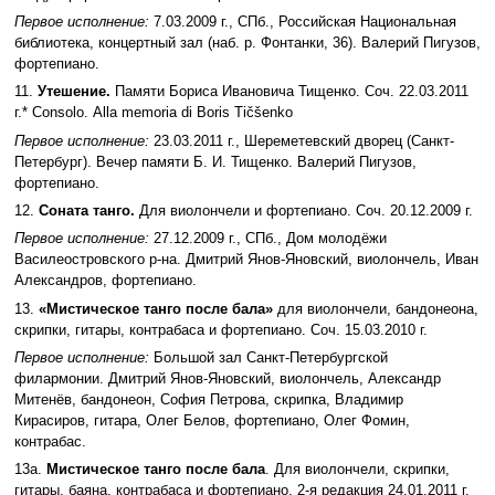
Первое исполнение:
7.03.2009 г., СПб., Российская Национальная
библиотека, концертный зал (наб. р. Фонтанки, 36). Валерий Пигузов,
фортепиано.
11.
Утешение.
Памяти Бориса Ивановича Тищенко. Соч. 22.03.2011
г.* Сonsolo. Аlla memoria di Boris Тičšenko
Первое исполнение:
23.03.2011 г., Шереметевский дворец (Санкт-
Петербург). Вечер памяти Б. И. Тищенко. Валерий Пигузов,
фортепиано.
12.
Соната танго.
Для виолончели и фортепиано. Соч. 20.12.2009 г.
Первое исполнение:
27.12.2009 г., СПб., Дом молодёжи
Василеостровского р-на. Дмитрий Янов-Яновский, виолончель, Иван
Александров, фортепиано.
13.
«Мистическое танго после бала»
для виолончели, бандонеона,
скрипки, гитары, контрабаса и фортепиано. Соч. 15.03.2010 г.
Первое исполнение:
Большой зал Санкт-Петербургской
филармонии. Дмитрий Янов-Яновский, виолончель, Александр
Митенёв, бандонеон, София Петрова, скрипка, Владимир
Кирасиров, гитара, Олег Белов, фортепиано, Олег Фомин,
контрабас.
13а.
Мистическое танго после бала
. Для виолончели, скрипки,
гитары, баяна, контрабаса и фортепиано. 2-я редакция 24.01.2011 г.