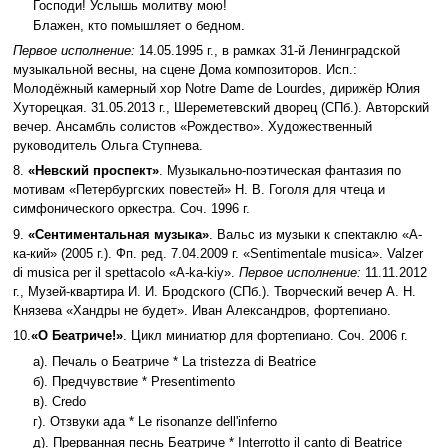
Господи! Услышь молитву мою!
Блажен, кто помышляет о бедном.
Первое исполнение:
14.05.1995 г., в рамках 31-й Ленинградской
музыкальной весны, на сцене Дома композиторов. Исп.:
Молодёжный камерный хор Notre Dame de Lourdes, дирижёр Юлия
Хуторецкая. 31.05.2013 г., Шереметевский дворец (СПб.). Авторский
вечер. Ансамбль солистов «Рождество». Художественный
руководитель Ольга Ступнева.
8.
«Невский проспект»
. Музыкально-поэтическая фантазия по
мотивам «Петербургских повестей» Н. В. Гоголя для чтеца и
симфонического оркестра. Соч. 1996 г.
9.
«Сентиментальная музыка»
. Вальс из музыки к спектаклю «А-
ка-кий» (2005 г.). Фп. ред. 7.04.2009 г. «Sentimentale musica». Valzer
di musica per il spettacolo «A-ka-kiy».
Первое исполнение:
11.11.2012
г., Музей-квартира И. И. Бродского (СПб.). Творческий вечер А. Н.
Князева «Хандры не будет». Иван Александров, фортепиано.
10.
«О Беатриче!»
. Цикл миниатюр для фортепиано. Соч. 2006 г.
а). Печаль о Беатриче * La tristezza di Beatrice
б). Предчувствие * Presentimento
в). Credo
г). Отзвуки ада * Le risonanze dell'inferno
д). Прерванная песнь Беатриче * Interrotto il canto di Beatrice