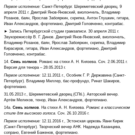
Первое исполнение:
Санкт-Петербург. Шереметевский дворец. 9
апреля 2011 г. Дмитрий Янов-Яновский, виолончель, Владимир
Розанов, баян, Ярослав Забояркин, скрипка, Антон Глушкин, гитара,
Иван Александров, фортепиано, Дмитрий Головченко, контрабас.
► Запись Петербургской студии грамзаписи. 30 апреля 2011 г.
Звукорежиссёр В. Г. Динов. Дмитрий Янов-Яновский, виолончель,
Владимир Розанов, баян, Ярослав Забояркин, скрипка, Владимир
Кирасиров, гитара, Иван Александров, фортепиано, Дмитрий
Головченко, контрабас.
14.
Семь холмов
. Романс на стихи А. Н. Князева. Соч. 2.06.2011 г.
Версия для тенора – 28.05.2013 г.
Первое исполнение:
12.11.2011 г., Особняк Г. Р. Державина (Санкт-
Петербург). Владимир Миллер, бас-профундо, Ринат Шакиров,
фортепиано.
31.05.2013 г., Шереметевский дворец (СПб.). Авторский вечер.
Артём Мелихов, тенор, Иван Александров, фортепиано.
14а.
Семь холмов
. На стихи А. Н. Князева.
Романс в классическом
стиле для высокого голоса.
Соч. 26.10.2016 г.
Первое исполнение:
12.11.2016 г., Эстонская церковь Яани Кирик
(Санкт-Петербург). Творческий вечер АНК. Надежда Казанцева,
сопрано, Евгений Баженов, фортепиано.