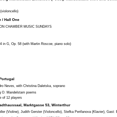
violoncello)
 / Hall One
 LONDON CHAMBER MUSIC SUNDAYS
4 in G, Op. 58 (with Martin Roscoe, piano solo)
Portugal
o Neves, with Christina Daletska, soprano
ting O. Mandelstam poems
e of 12 players
tadthaussaal, Marktgasse 53, Winterthur
ler (Violine), Judith Gerster (Violoncello), Stefka Perifanova (Klavier), Gast: