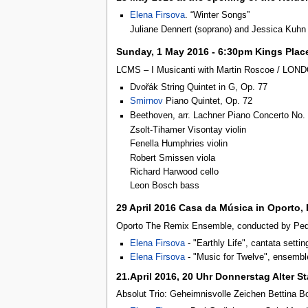
Elena Firsova
. “Winter Songs”
Juliane Dennert (soprano) and Jessica Kuhn (
Sunday, 1 May 2016 - 6:30pm Kings Place
LCMS – I Musicanti with Martin Roscoe /
Dvořák String Quintet in G, Op. 77
Smirnov
Piano Quintet, Op. 72
Beethoven, arr. Lachner Piano Concerto No. 
Zsolt-Tihamer Visontay violin
Fenella Humphries violin
Robert Smissen viola
Richard Harwood cello
Leon Bosch bass
29 April 2016 Casa da Música in Oporto, 
Oporto The Remix Ensemble, conducted by Pedr
Elena Firsova
- "Earthly Life", cantata set
Elena Firsova
- "Music for Twelve", ensembl
21.April 2016, 20 Uhr Donnerstag Alter S
Absolut Trio: Geheimnisvolle Zeichen Bettina Bol