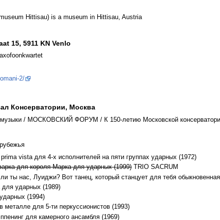
useum Hittisau) is a museum in Hittisau, Austria
at 15, 5911 KN Venlo
axofoonkwartet
domani-2/
зал Консерватории, Москва
музыки / МОСКОВСКИЙ ФОРУМ / К 150-летию Московской консерватор
арубежья
prima vista для 4-х исполнителей на пяти группах ударных (1972)
варка для короля Марка для ударных (1999)
TRIO SACRUM
и ты нас, Луиджи? Вот танец, который станцует для тебя обыкновенная
 для ударных (1989)
ударных (1994)
 металле для 5-ти перкуссионистов (1993)
ппенинг для камерного ансамбля (1969)