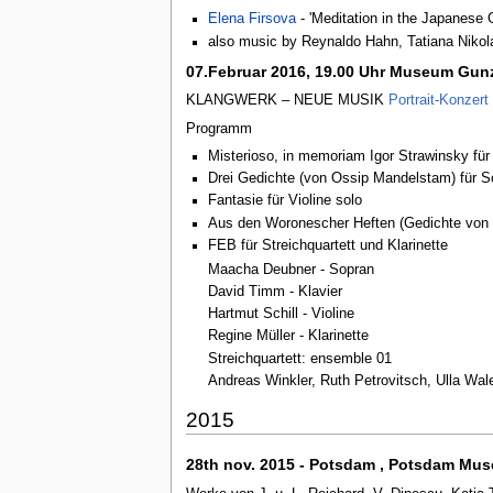
Elena Firsova
- 'Meditation in the Japanese 
also music by Reynaldo Hahn, Tatiana Niko
07.Februar 2016, 19.00 Uhr Museum Gun
KLANGWERK – NEUE MUSIK
Portrait-Konzert
Programm
Misterioso, in memoriam Igor Strawinsky für 
Drei Gedichte (von Ossip Mandelstam) für S
Fantasie für Violine solo
Aus den Woronescher Heften (Gedichte von 
FEB für Streichquartett und Klarinette
Maacha Deubner - Sopran
David Timm - Klavier
Hartmut Schill - Violine
Regine Müller - Klarinette
Streichquartett: ensemble 01
Andreas Winkler, Ruth Petrovitsch, Ulla Wa
2015
28th nov. 2015 - Potsdam , Potsdam Mu