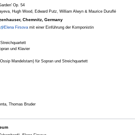
Garden' Op. 54
layeva, Hugh Wood, Edward Putz, William Alwyn & Maurice Duruflé
zenhauser, Chemnitz, Germany
Elena Firsova
mit einer Einführung der Komponistin
Streichquartett
opran und Klavier
Ossip Mandelstam) für Sopran und Streichquartett
lenta, Thomas Bruder
seum