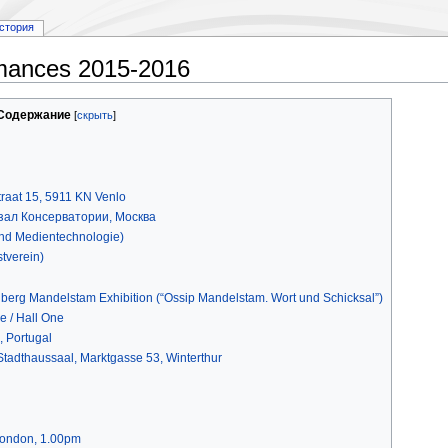
стория
rmances 2015-2016
Содержание
aat 15, 5911 KN Venlo
 зал Консерватории, Москва
 und Medientechnologie)
tverein)
lberg Mandelstam Exhibition (“Ossip Mandelstam. Wort und Schicksal”)
e / Hall One
, Portugal
Stadthaussaal, Marktgasse 53, Winterthur
London, 1.00pm