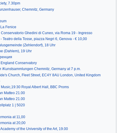
iety, 7.30pm
unzenhauser, Chemnitz, Germany
seum
 La Fenice
- Conservatorio Ghedini di Cuneo, via Roma 19 - Ingresso
- Teatro della Tosse, piazza Negri 6, Genova - € 10,00
aulusgemeinde (Zehlendorf), 18 Uhr
che (Dahlem), 19 Uhr
еренция
 England Conservatory
 /Kunstsammlungen Chemnitz, Germany at 7 p.m.
ide's Church, Fleet Street, EC4Y 8AU London, United Kingdom
)
 Music,19:30 Royal Albert Hall, BBC Proms
an Matteo 21.00
an Matteo 21.00
llplatz 1 | 5020
rmonia at 11,00
rmonia at 20,00
Academy of the University of the Art, 19.00