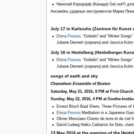
Николай Корндорф (Канада) Get out!!! дл
Ансамбль ударных инструментов Марка Пека
July 17 in Karlsruhe (Zentrum für Kunst
Elena Firsova
. “Gobelin” and “Winter Songs”
Juliane Dennert (soprano) and Jessica Kuhn (
July 16 in Heidelberg (Heidelberger Kuns
Elena Firsova
. “Gobelin” and “Winter Songs”
Juliane Dennert (soprano) and Jessica Kuhn (
songs of earth and sky
Chameleon Ensemble of Boston
Saturday, May 21, 2016, 8 PM at First Church
Sunday, May 22, 2016, 4 PM at Goethe-Institu
Ernest Bloch Baal Shem, Three Pictures of Ch
Elena Firsova
Meditation in a Japanese Garde
Olivier Messiaen Chants de terre et de ciel 
David Ludwig Haiku Catharsis for flute, clarine
13 May 2016 at the opening of the Heid