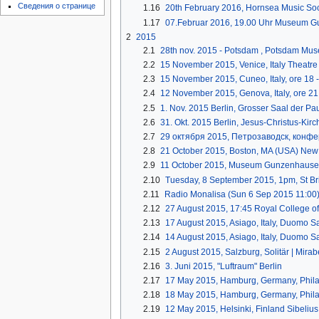
Сведения о странице
1.16
20th February 2016, Hornsea Music Soc
1.17
07.Februar 2016, 19.00 Uhr Museum G
2
2015
2.1
28th nov. 2015 - Potsdam , Potsdam Mu
2.2
15 November 2015, Venice, Italy Theatre
2.3
15 November 2015, Cuneo, Italy, ore 18 
2.4
12 November 2015, Genova, Italy, ore 21 
2.5
1. Nov. 2015 Berlin, Grosser Saal der P
2.6
31. Okt. 2015 Berlin, Jesus-Christus-Kir
2.7
29 октября 2015, Петрозаводск, конф
2.8
21 October 2015, Boston, MA (USA) New
2.9
11 October 2015, Museum Gunzenhauser
2.10
Tuesday, 8 September 2015, 1pm, St Br
2.11
Radio Monalisa (Sun 6 Sep 2015 11:00
2.12
27 August 2015, 17:45 Royal College of
2.13
17 August 2015, Asiago, Italy, Duomo S
2.14
14 August 2015, Asiago, Italy, Duomo S
2.15
2 August 2015, Salzburg, Solitär | Mirabe
2.16
3. Juni 2015, "Luftraum" Berlin
2.17
17 May 2015, Hamburg, Germany, Phila
2.18
18 May 2015, Hamburg, Germany, Phila
2.19
12 May 2015, Helsinki, Finland Sibelius 