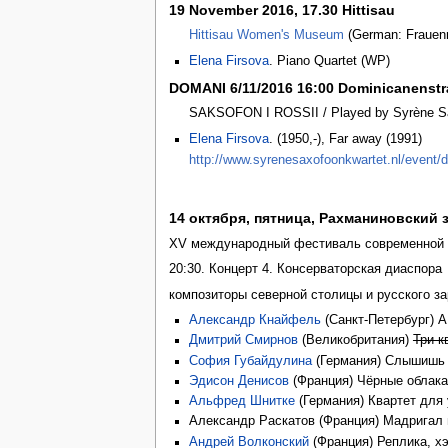
19 November 2016, 17.30 Hittisau
Hittisau Women's Museum
(German: Frauenm
Elena Firsova
. Piano Quartet (WP)
DOMANI 6/11/2016 16:00 Dominicanenstra
SAKSOFON I ROSSII / Played by Syrène S
Elena Firsova
. (1950,-), Far away (1991)
http://www.syrenesaxofoonkwartet.nl/event/
14 октября, пятница, Рахманиновский 
XV международный фестиваль современной 
20:30. Концерт 4. Консерваторская диаспора
композиторы северной столицы и русского з
Александр Кнайфель
(Санкт-Петербург) A 
Дмитрий Смирнов
(Великобритания)
Три к
София Губайдулина
(Германия) Слышишь л
Эдисон Денисов
(Франция) Чёрные облака
Альфред Шнитке
(Германия) Квартет для 
Александр Раскатов (Франция) Мадригал в
Андрей Волконский
(Франция) Реплика, хэ