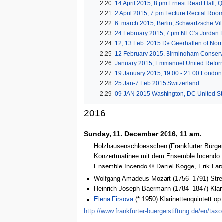
2.20
14 April 2015, 8 pm Ernest Read Hall,
2.21
2 April 2015, 7 pm Lecture Recital Room
2.22
6. march 2015, Berlin, Schwartzsche Vil
2.23
24 February 2015, 7 pm NEC’s Jordan H
2.24
12, 13 Feb. 2015 De Geerhallen of Nor
2.25
12 February 2015, Birmingham Conserva
2.26
January 2015, Emmanuel United Refor
2.27
19 January 2015, 19:00 - 21:00 Londo
2.28
25 Jan-7 Feb 2015 Switzerland
2.29
09 JAN 2015 Washington, DC United St
2016
Sunday, 11. December 2016, 11 am.
Holzhausenschloesschen (Frankfurter Bürger 
Konzertmatinee mit dem Ensemble Incendo
Ensemble Incendo © Daniel Kogge, Erik Lars
Wolfgang Amadeus Mozart (1756–1791) Streich
Heinrich Joseph Baermann (1784–1847) Klarin
Elena Firsova
(* 1950) Klarinettenquintett op
http://www.frankfurter-buergerstiftung.de/en/t