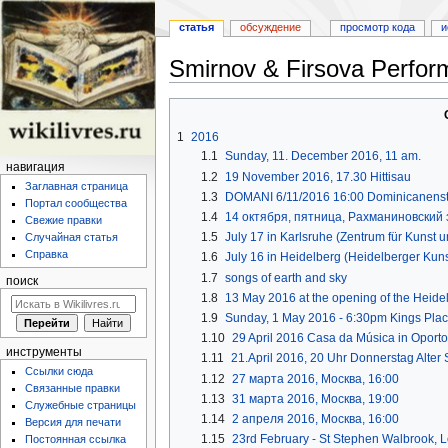
статья
обсуждение
просмотр кода
и
Smirnov & Firsova Perfo
Перейти
Перейти
к
к
1
2016
навигации
поиску
1.1
Sunday, 11. December 2016, 11 am.
навигация
1.2
19 November 2016, 17.30 Hittisau
Заглавная страница
1.3
DOMANI 6/11/2016 16:00 Dominicanenstr
Портал сообщества
1.4
14 октября, пятница, Рахманиновский
Свежие правки
1.5
July 17 in Karlsruhe (Zentrum für Kunst
Случайная статья
Справка
1.6
July 16 in Heidelberg (Heidelberger Kuns
1.7
songs of earth and sky
поиск
1.8
13 May 2016 at the opening of the Heide
1.9
Sunday, 1 May 2016 - 6:30pm Kings Plac
1.10
29 April 2016 Casa da Música in Oporto
инструменты
1.11
21.April 2016, 20 Uhr Donnerstag Alter 
Ссылки сюда
1.12
27 марта 2016, Москва, 16:00
Связанные правки
1.13
31 марта 2016, Москва, 19:00
Служебные страницы
1.14
2 апреля 2016, Москва, 16:00
Версия для печати
1.15
23rd February - St Stephen Walbrook, 
Постоянная ссылка