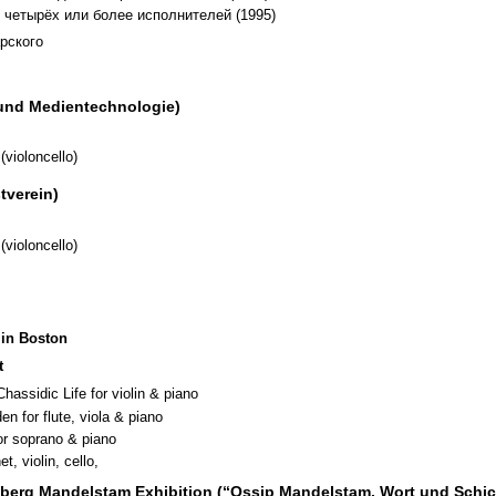
я четырёх или более исполнителей (1995)
рского
 und Medientechnologie)
violoncello)
tverein)
violoncello)
 in Boston
t
assidic Life for violin & piano
n for flute, viola & piano
for soprano & piano
t, violin, cello,
elberg Mandelstam Exhibition (“Ossip Mandelstam. Wort und Schic