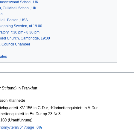
 Queenswood School, UK
, Guildhall School, UK
la
all, Boston, USA
rkopping Sweden, at 19.00
tory, 7:30 pm - 8:30 pm
med Church, Cambridge, 19:00
n. Council Chamber
ates
Stiftung) in Frankfurt
son Klarinette
quartett KV 156 in G-Dur, :Klarinettenquintett in A-Dur
ettenquintett in Es-Dur op.23 Nr.3
.160 (Uraufführung)
axonomy/term/34?page=8