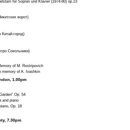
elstam für Sopran und Klavier (1974-80) op.23
Никитских ворот)
 Китай-город)
тро Сокольники)
 Memory of M. Rostripovich
 In memory of A. Ivashkin
ondon, 1.00pm
 Garden" Op. 54
a and piano
 piano, Op. 18
ety, 7.30pm