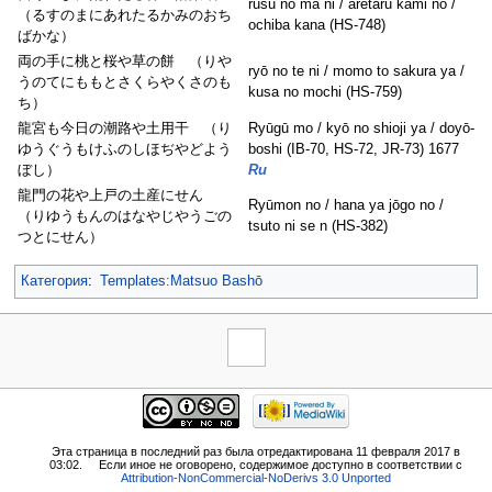
rusu no ma ni / aretaru kami no /
（るすのまにあれたるかみのおち
ochiba kana (HS-748)
ばかな）
両の手に桃と桜や草の餅 （りや
ryō no te ni / momo to sakura ya /
うのてにももとさくらやくさのも
kusa no mochi (HS-759)
ち）
龍宮も今日の潮路や土用干 （り
Ryūgū mo / kyō no shioji ya / doyō-
ゆうぐうもけふのしほぢやどよう
boshi (IB-70, HS-72, JR-73) 1677
ぼし）
Ru
龍門の花や上戸の土産にせん
Ryūmon no / hana ya jōgo no /
（りゆうもんのはなやじやうごの
tsuto ni se n (HS-382)
つとにせん）
Категория
:
Templates:Matsuo Bashō
Эта страница в последний раз была отредактирована 11 февраля 2017 в
03:02.
Если иное не оговорено, содержимое доступно в соответствии с
Attribution-NonCommercial-NoDerivs 3.0 Unported