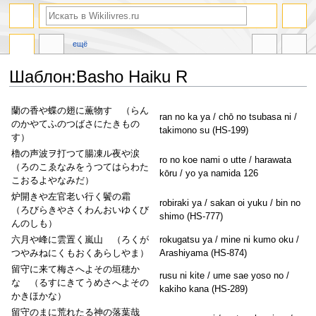
ещё
Шаблон:Basho Haiku R
Перейти
Перейти
蘭の香や蝶の翅に薫物す （らん
ran no ka ya / chō no tsubasa ni /
к
к
のかやてふのつばさにたきもの
takimono su (HS-199)
навигации
поиску
す）
櫓の声波ヲ打つて腸凍ル夜や涙
ro no koe nami o utte / harawata
（ろのこゑなみをうつてはらわた
kōru / yo ya namida 126
こおるよやなみだ）
炉開きや左官老い行く鬢の霜
robiraki ya / sakan oi yuku / bin no
（ろびらきやさくわんおいゆくび
shimo (HS-777)
んのしも）
六月や峰に雲置く嵐山 （ろくが
rokugatsu ya / mine ni kumo oku /
つやみねにくもおくあらしやま）
Arashiyama (HS-874)
留守に来て梅さへよその垣穂か
rusu ni kite / ume sae yoso no /
な （るすにきてうめさへよその
kakiho kana (HS-289)
かきほかな）
留守のまに荒れたる神の落葉哉