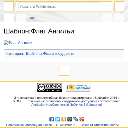
ещё
Шаблон:Флаг Ангильи
Перейти
Перейти
к
к
навигации
поиску
Категория
:
Шаблоны:Флаги государств
Эта страница в последний раз была отредактирована 18 декабря 2014 в
00:03.
Если иное не оговорено, содержимое доступно в соответствии с
Attribution-NonCommercial-NoDerivs 3.0 Unported
Политика конфиденциальности
О Wikilivres.ru
Отказ от ответственности