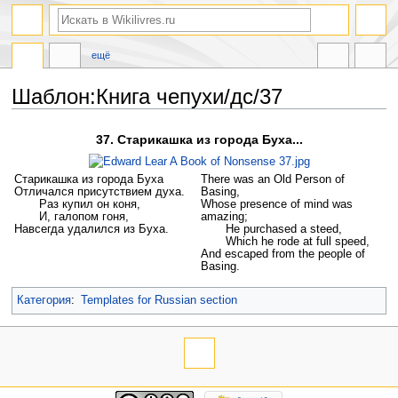
ещё
Шаблон:Книга чепухи/дс/37
Перейти
Перейти
37. Старикашка из города Буха...
к
к
навигации
поиску
Старикашка из города Буха
There was an Old Person of
Отличался присутствием духа.
Basing,
Раз купил он коня,
Whose presence of mind was
И, галопом гоня,
amazing;
Навсегда удалился из Буха.
He purchased a steed,
Which he rode at full speed,
And escaped from the people of
Basing.
Категория
:
Templates for Russian section