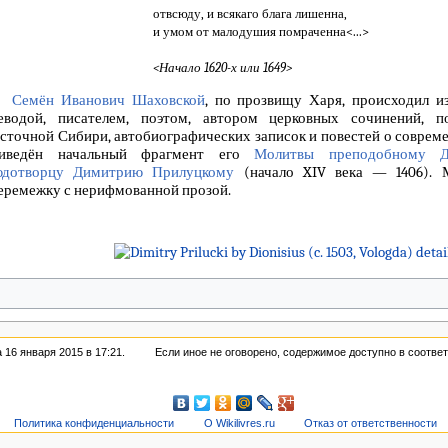
отвсюду, и всякаго блага лишенна,
и умом от малодушия помраченна<...>
<Начало 1620-х или 1649>
Семён Иванович Шаховской
, по прозвищу Харя, происходил из
еводой, писателем, поэтом, автором церковных сочинений, п
сточной Сибири, автобиографических записок и повестей о соврем
иведён начальный фрагмент его
Молитвы преподобному Д
дотворцу
Димитрию Прилуцкому
(начало XIV века — 1406). 
еремежку с нерифмованной прозой.
16 января 2015 в 17:21.
Если иное не оговорено, содержимое доступно в соотве
Политика конфиденциальности
О Wikilivres.ru
Отказ от ответственности