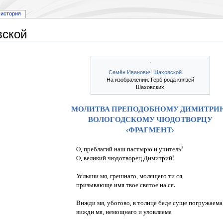
история
вской
Семён Иванович Шаховской
.
На изображении: Герб рода князей
Шаховских
МОЛИТВА ПРЕПОДОБНОМУ ДИМИТРИ
ВОЛОГОДСКОМУ ЧЮДОТВОРЦУ
‹ФРАГМЕНТ›
О, преблагий наш пастырю и учитель!
О, великий чюдотворец Димитрий!
Услыши мя, грешнаго, молящего ти ся,
призывающе имя твое святое на ся.
Вижди мя, убогово, в толице беде суще погружаема
вижди мя, немощнаго и уловляема