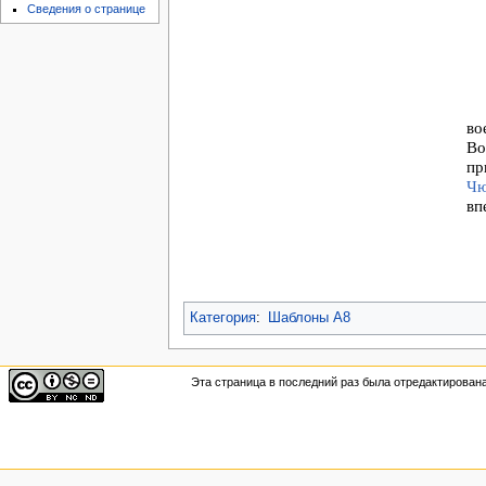
Сведения о странице
во
Во
пр
Чю
вп
Категория
:
Шаблоны А8
Эта страница в последний раз была отредактирована 