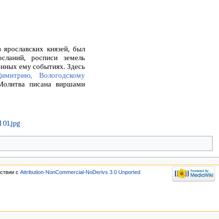
 ярославских князей, был
осланий, росписи земель
енных ему событиях. Здесь
имитрию, Вологодскому
Молитва писана виршами
тствии с
Attribution-NonCommercial-NoDerivs 3.0 Unported