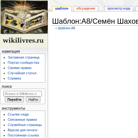
шаблон
обсуждение
просмотр кода
Шаблон:А8/Семён Шахо
<
Шаблон:А8
Перейти
Перейти
к
к
навигации
поиску
навигация
Заглавная страница
Портал сообщества
Свежие правки
Случайная статья
Справка
поиск
инструменты
Ссылки сюда
Связанные правки
Служебные страницы
Версия для печати
Постоянная ссылка