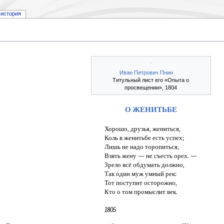
история
Иван Петрович Пнин
Титульный лист его «Опыта о
просвещении», 1804
О ЖЕНИТЬБЕ
Хорошо, друзья, жениться,
Коль в женитьбе есть успех;
Лишь не надо торопиться,
Взять жену — не съесть орех. —
Зрело всё обдумать должно,
Так один муж умный рек:
Тот поступит осторожно,
Кто о том промыслит век.
1805