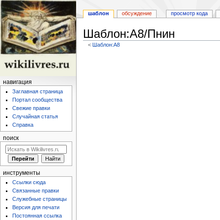
шаблон
обсуждение
просмотр кода
Шаблон:А8/Пнин
<
Шаблон:А8
Перейти
Перейти
к
к
навигации
поиску
навигация
Заглавная страница
Портал сообщества
Свежие правки
Случайная статья
Справка
поиск
инструменты
Ссылки сюда
Связанные правки
Служебные страницы
Версия для печати
Постоянная ссылка