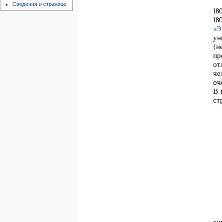
Сведения о странице
18
18
«Э
ун
(н
пр
от
че
оч
В 
ст
сч