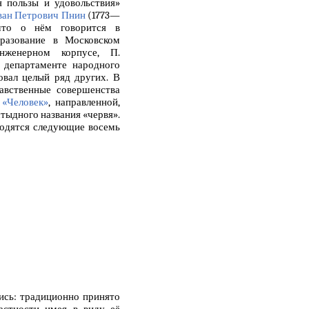
 пользы и удовольствия»
ан Петрович Пнин
(1773—
что о нём говорится в
разование в Московском
нженерном корпусе, П.
 департаменте народного
овал целый ряд других. В
авственные совершенства
е
«Человек»
, направленной,
стыдного названия «червя».
иводятся следующие восемь
ись: традиционно принято
частности имея в виду её