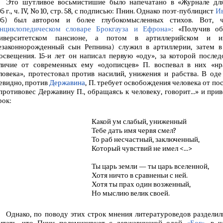
Это шутливое восьмистишие было напечатано в «Журнале для
05 г., ч. IV, No 10, стр. 58, с подписью: Пнин. Однако поэт-публицист
Ив
05) был автором и более глубокомысленных стихов. Вот, 
нциклопедическом словаре Брокгауза и Ефрона»
: «Получив об
иверситетском пансионе, а потом в артиллерийском и и
езаконнорожденный сын Репнина) служил в артиллерии, затем в
освещения. 15-и лет он написал первую «оду», за которой послед
личие от современных ему «одописцев» П. воспевал в них «нр
ловека», протестовал против насилий, унижения и рабства. В од
евидно, против
Державина
, П. требует освобождения человека от по
противовес Державину П., обращаясь к человеку, говорит...» и пр
рок:
Какой ум слабый, униженный
Тебе дать имя червя смел?
То раб несчастный, заключенный,
Который чувствий не имел <...>
Ты царь земли — ты царь вселенной,
Хотя ничто в сравненьи с ней.
Хотя ты прах один возженный,
Но мыслию велик своей.
Однако, по поводу этих строк мнения литературоведов разделил
итать, что Пнин полемизирует с державинской одой
«Бог»
, в 