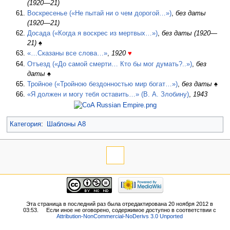
(1920—21)
Воскресенье («Не пытай ни о чем дорогой…»)
,
без даты
(1920—21)
Досада («Когда я воскрес из мертвых…»)
,
без даты (1920—
21)
♠
«…Сказаны все слова…»
,
1920
♥
Отъезд («До самой смерти… Кто бы мог думать?..»)
,
без
даты
♠
Тройное («Тройною бездонностью мир богат…»)
,
без даты
♠
«Я должен и могу тебя оставить…» (В. А. Злобину)
,
1943
Категория
:
Шаблоны А8
Эта страница в последний раз была отредактирована 20 ноября 2012 в
03:53.
Если иное не оговорено, содержимое доступно в соответствии с
Attribution-NonCommercial-NoDerivs 3.0 Unported