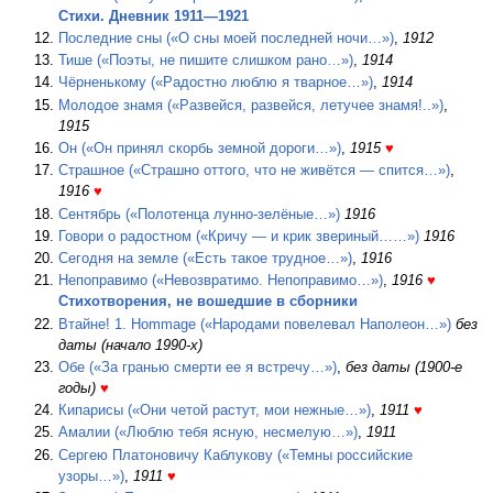
Стихи. Дневник 1911—1921
Последние сны («О сны моей последней ночи…»)
,
1912
Тише («Поэты, не пишите слишком рано…»)
,
1914
Чёрненькому («Радостно люблю я тварное…»)
,
1914
Молодое знамя («Развейся, развейся, летучее знамя!..»)
,
1915
Он («Он принял скорбь земной дороги…»)
,
1915
♥
Страшное («Страшно оттого, что не живётся — спится…»)
,
1916
♥
Сентябрь («Полотенца лунно-зелёные…»)
1916
Говори о радостном («Кричу — и крик звериный……»)
1916
Сегодня на земле («Есть такое трудное…»)
,
1916
Непоправимо («Невозвратимо. Непоправимо…»)
,
1916
♥
Стихотворения, не вошедшие в сборники
Втайне! 1. Hommage («Народами повелевал Наполеон…»)
без
даты (начало 1990-х)
Обе («За гранью смерти ее я встречу…»)
,
без даты (1900-е
годы)
♥
Кипарисы («Они четой растут, мои нежные…»)
,
1911
♥
Амалии («Люблю тебя ясную, несмелую…»)
,
1911
Сергею Платоновичу Каблукову («Темны российские
узоры…»)
,
1911
♥