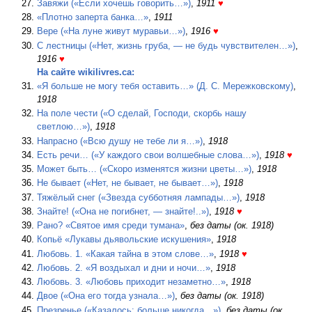
Завяжи («Если хочешь говорить…»)
,
1911
♥
«Плотно заперта банка…»
,
1911
Вере («На луне живут муравьи…»)
,
1916
♥
С лестницы («Нет, жизнь груба, — не будь чувствителен…»)
,
1916
♥
На сайте wikilivres.ca:
«Я больше не могу тебя оставить…» (Д. С. Мережковскому)
,
1918
На поле чести («О сделай, Господи, скорбь нашу
светлою…»)
,
1918
Напрасно («Всю душу не тебе ли я…»)
,
1918
Есть речи… («У каждого свои волшебные слова…»)
,
1918
♥
Может быть… («Скоро изменятся жизни цветы…»)
,
1918
Не бывает («Нет, не бывает, не бывает…»)
,
1918
Тяжёлый снег («Звезда субботняя лампады…»)
,
1918
Знайте! («Она не погибнет, — знайте!..»)
,
1918
♥
Рано? «Святое имя среди тумана»
,
без даты (ок. 1918)
Копьё «Лукавы дьявольские искушения»
,
1918
Любовь. 1. «Какая тайна в этом слове…»
,
1918
♥
Любовь. 2. «Я воздыхал и дни и ночи…»
,
1918
Любовь. 3. «Любовь приходит незаметно…»
,
1918
Двое («Она его тогда узнала…»)
,
без даты (ок. 1918)
Презренье («Казалось: больше никогда…»)
,
без даты (ок.