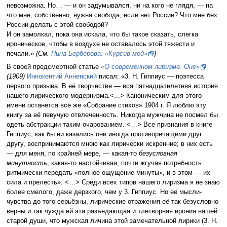
невозможна. Но… — и он задумывался, ни на кого не глядя, — на
что мне, собственно, нужна свобода, если нет России? Что мне без
России делать с этой свободой?
И он замолкал, пока она искала, что бы такое сказать, слегка
ироническое, чтобы в воздухе не оставалось этой тяжести и
печали.»
(См.
Нина Берберова: «Курсив мой»
)
В своей предсмертной статье
«О современном лиризме. Оне»
(1909)
Иннокентий Анненский
писал: «3. Н. Гиппиус — поэтесса
первого призыва. В её творчестве — вся пятнадцатилетняя история
нашего лирического модернизма.<...> Каноническим для этого
имени останется всё же «Собрание стихов» 1904 г. Я люблю эту
книгу за её певучую отвлеченность. Никогда мужчина не посмел бы
одеть абстракции таким очарованием. <…> Все признания в книге
Гиппиус, как бы ни казались они иногда противоречащими друг
другу, воспринимаются мною как лирически искренние; в них есть
— для меня, по крайней мере, — какая-то
безусловная
минутность
, какая-то настойчивая, почти жгучая потребность
ритмически передать «полное ощущение минуты», и в этом — их
сила и прелесть». <…> Среди всех типов нашего лиризма я не знаю
более смелого, даже дерзкого, чем у 3. Гиппиус. Но её мысли-
чувства до того серьёзны, лирические отражения её так безусловно
верны и так чужда ей эта разъедающая и тлетворная ирония нашей
старой души, что мужская личина этой замечательной лирики (3. Н.