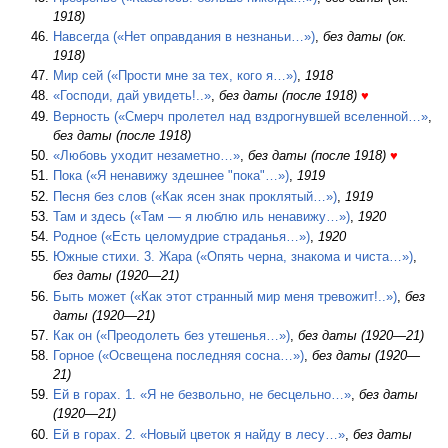
1918)
Навсегда («Нет оправдания в незнаньи…»)
,
без даты (ок.
1918)
Мир сей («Прости мне за тех, кого я…»)
,
1918
«Господи, дай увидеть!..»
,
без даты (после 1918)
♥
Верность («Смерч пролетел над вздрогнувшей вселенной…»
,
без даты (после 1918)
«Любовь уходит незаметно…»
,
без даты (после 1918)
♥
Пока («Я ненавижу здешнее "пока"…»)
,
1919
Песня без слов («Как ясен знак проклятый…»)
,
1919
Там и здесь («Там — я люблю иль ненавижу…»)
,
1920
Родное («Есть целомудрие страданья…»)
,
1920
Южные стихи. 3. Жара («Опять черна, знакома и чиста…»)
,
без даты (1920—21)
Быть может («Как этот странный мир меня тревожит!..»)
,
без
даты (1920—21)
Как он («Преодолеть без утешенья…»)
,
без даты (1920—21)
Горное («Освещена последняя сосна…»)
,
без даты (1920—
21)
Ей в горах. 1. «Я не безвольно, не бесцельно…»
,
без даты
(1920—21)
Ей в горах. 2. «Новый цветок я найду в лесу…»
,
без даты