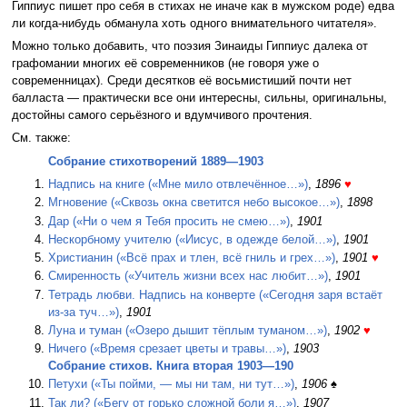
Гиппиус пишет про себя в стихах не иначе как в мужском роде) едва
ли когда-нибудь обманула хоть одного внимательного читателя».
Можно только добавить, что поэзия Зинаиды Гиппиус далека от
графомании многих её современников (не говоря уже о
современницах). Среди десятков её восьмистиший почти нет
балласта — практически все они интересны, сильны, оригинальны,
достойны самого серьёзного и вдумчивого прочтения.
См. также:
Собрание стихотворений 1889—1903
Надпись на книге («Мне мило отвлечённое…»)
,
1896
♥
Мгновение («Сквозь окна светится небо высокое…»)
,
1898
Дар («Ни о чем я Тебя просить не смею…»)
,
1901
Нескорбному учителю («Иисус, в одежде белой…»)
,
1901
Христианин («Всё прах и тлен, всё гниль и грех…»)
,
1901
♥
Смиренность («Учитель жизни всех нас любит…»)
,
1901
Тетрадь любви. Надпись на конверте («Сегодня заря встаёт
из-за туч…»)
,
1901
Луна и туман («Озеро дышит тёплым туманом…»)
,
1902
♥
Ничего («Время срезает цветы и травы…»)
,
1903
Собрание стихов. Книга вторая 1903—190
Петухи («Ты пойми, — мы ни там, ни тут…»)
,
1906
♠
Так ли? («Бегу от горько сложной боли я…»)
,
1907