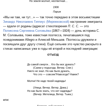
Но земля молчит, неответная…
1906
Париж
«Мы ни там, ни тут...» — так точно передано в этом восьмистишии
Зинаидs Николаевнs Гиппиус (Мережковской)
настроение эмигранта
— вдали от родины (адресат стихотворения
П. С. С.
— это
Поликсена Сергеевна Соловьёва
(1867—1924) — дочь историка С.
М. Соловьева, тоже известная поэтесса, печатавшаяся под
псевдонимами Allegro и Алексей Меньшов. Поэтессы дружили и
посвящали друг другу стихи). Ещё сильнее это чувство раскрыто в
стихах написанных уже в годы её второй и последней эмиграции:
ОТЪЕЗД
До самой смерти… Кто бы мог думать?
(Санки у подъезда. Вечер. Снег.)
Никто не знал. Но как было думать,
Что это — совсем?Навсегда? Навек?
Молчи! Не надо твоей надежды!
(Улица. Вечер. Ветер. Дома.)
Но как было знать, что нет надежды?
(Вечер. Метелица, Ветер. Тьма.)
или: