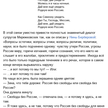
Господи, дай увидеть!
Молюсь я в часы ночные.
Дай мне ещё увидеть
Родную мою Россию.
Как Симеону увидеть
Дал Ты, Господь, Мессию,
Дай мне, дай увидеть
Родную мою Россию.
В этой связи уместно привести полностью знаменитый диалог
супругов Мережковских так, как он описан у
Нины Берберовой
:
«Вопросы эстетики, вопросы этики, вопросы религии, политики,
науки, все было подчинено одному: чувству утери России, угрозы
России миру, горечи изгнания, горечи сознания, что его никто не
слышит в его жалобах, проклятиях и предостережениях. Иногда всё
это было только подводным течением в его речах, которое в самом
конце вечера вырывалось наружу:
— …и вот потому-то мы тут! — Или:
— …и вот потому-то они там!
Но чаще вся речь была окрашена одним цветом:
— Зина, что тебе дороже: Россия без свободы или свобода без
России?
Она думала минуту.
— Свобода без России, — отвечала она, — и потому я здесь, а не
там.
— Я тоже здесь, а не там, потому что Россия без свободы для меня