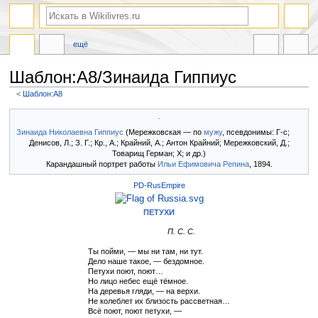
ещё
Шаблон:А8/Зинаида Гиппиус
<
Шаблон:А8
Перейти
Перейти
к
к
Зинаида Николаевна Гиппиус
(Мережковская — по
мужу
, псевдонимы: Г-с;
навигации
поиску
Денисов, Л.; З. Г.; Кр., А.; Крайний, А.; Антон Крайний; Мережковский, Д.;
Товарищ Герман; Х; и др.)
Карандашный портрет работы
Ильи Ефимовича Репина
, 1894.
PD-RusEmpire
ПЕТУХИ
П. С. С.
Ты пойми, — мы ни там, ни тут.
Дело наше такое, — бездомное.
Петухи поют, поют…
Но лицо небес ещё тёмное.
На деревья гляди, — на верхи.
Не колеблет их близость рассветная…
Всё поют, поют петухи, —