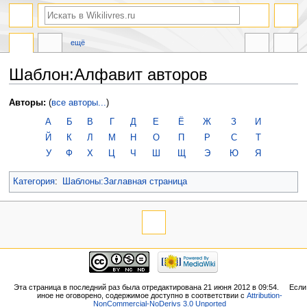
ещё
Шаблон:Алфавит авторов
Перейти
Перейти
Авторы:
(
все авторы...
)
к
к
А
Б
В
Г
Д
Е
Ё
Ж
З
И
навигации
поиску
Й
К
Л
М
Н
О
П
Р
С
Т
У
Ф
Х
Ц
Ч
Ш
Щ
Э
Ю
Я
Категория
:
Шаблоны:Заглавная страница
Эта страница в последний раз была отредактирована 21 июня 2012 в 09:54.
Если
иное не оговорено, содержимое доступно в соответствии с
Attribution-
NonCommercial-NoDerivs 3.0 Unported