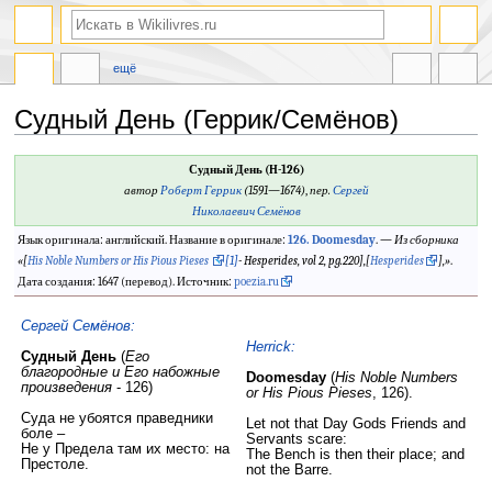
ещё
Судный День (Геррик/Семёнов)
Перейти
Перейти
Судный День (H-126)
к
к
автор
Роберт Геррик
(1591—1674)
,
пер.
Сергей
навигации
поиску
Николаевич Семёнов
Язык оригинала: английский. Название в оригинале:
126. Doomesday
. —
Из сборника
«
[
His Noble Numbers or His Pious Pieses
[1]
- Hesperides, vol 2, pg.220],[
Hesperides
],
»
.
Дата создания: 1647 (перевод). Источник:
poezia.ru
Сергей Семёнов:
Herrick:
Судный День
(
Его
благородные и Его набожные
Doomesday
(
His Noble Numbers
произведения
- 126)
or His Pious Pieses
, 126).
Суда не убоятся праведники
Let not that Day Gods Friends and
боле –
Servants scare:
Не у Предела там их место: на
The Bench is then their place; and
Престоле.
not the Barre.